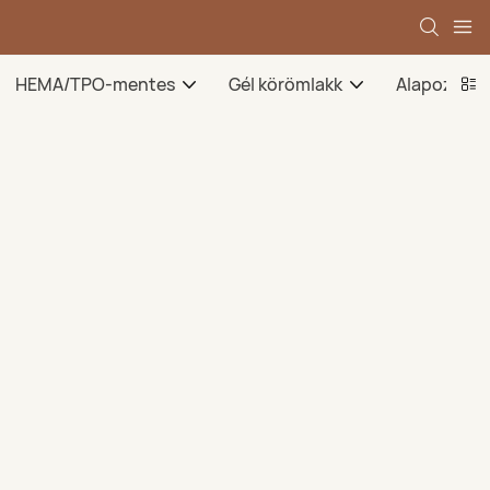
HEMA/TPO-mentes
Gél körömlakk
Alapozó gé