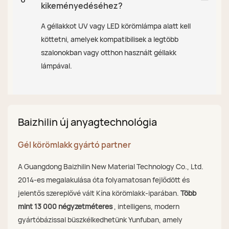
kikeményedéséhez?
A géllakkot UV vagy LED körömlámpa alatt kell
köttetni, amelyek kompatibilisek a legtöbb
szalonokban vagy otthon használt géllakk
lámpával.
Baizhilin új anyagtechnológia
Gél körömlakk gyártó partner
A Guangdong Baizhilin New Material Technology Co., Ltd.
2014-es megalakulása óta folyamatosan fejlődött és
jelentős szereplővé vált Kína körömlakk-iparában.
Több
mint 13 000 négyzetméteres
, intelligens, modern
gyártóbázissal büszkélkedhetünk Yunfuban, amely