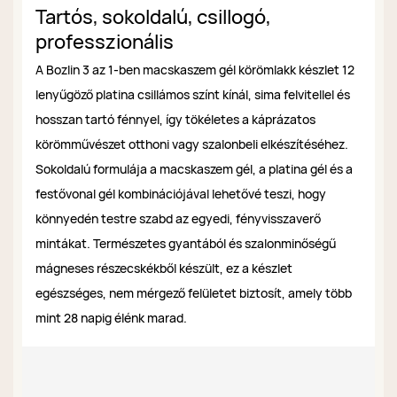
Tartós, sokoldalú, csillogó,
professzionális
A Bozlin 3 az 1-ben macskaszem gél körömlakk készlet 12
lenyűgöző platina csillámos színt kínál, sima felvitellel és
hosszan tartó fénnyel, így tökéletes a káprázatos
körömművészet otthoni vagy szalonbeli elkészítéséhez.
Sokoldalú formulája a macskaszem gél, a platina gél és a
festővonal gél kombinációjával lehetővé teszi, hogy
könnyedén testre szabd az egyedi, fényvisszaverő
mintákat. Természetes gyantából és szalonminőségű
mágneses részecskékből készült, ez a készlet
egészséges, nem mérgező felületet biztosít, amely több
mint 28 napig élénk marad.