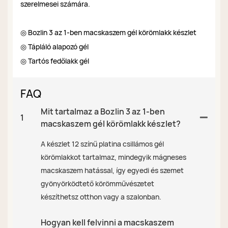
szerelmesei számára.
◎ Bozlin 3 az 1-ben macskaszem gél körömlakk készlet
◎ Tápláló alapozó gél
◎ Tartós fedőlakk gél
FAQ
Mit tartalmaz a Bozlin 3 az 1-ben
1
macskaszem gél körömlakk készlet?
A készlet 12 színű platina csillámos gél
körömlakkot tartalmaz, mindegyik mágneses
macskaszem hatással, így egyedi és szemet
gyönyörködtető körömművészetet
készíthetsz otthon vagy a szalonban.
Hogyan kell felvinni a macskaszem