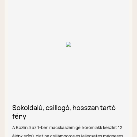
Sokoldalú, csillogó, hosszan tartó
fény
A Bozlin 3 az 1-ben macskaszem gél körömlakk készlet 12
élénk színű, platina csillámporos és jellegzetes mágneses