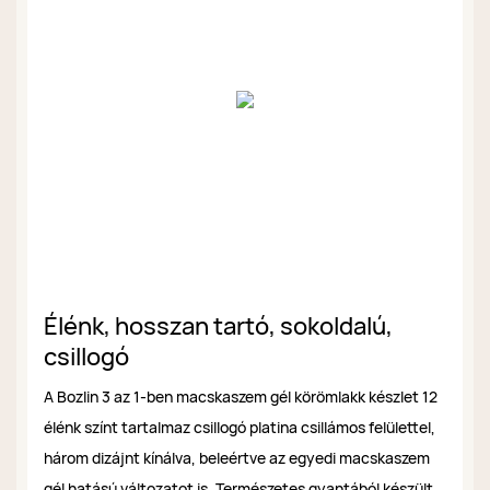
Élénk, hosszan tartó, sokoldalú,
csillogó
A Bozlin 3 az 1-ben macskaszem gél körömlakk készlet 12
élénk színt tartalmaz csillogó platina csillámos felülettel,
három dizájnt kínálva, beleértve az egyedi macskaszem
gél hatású változatot is. Természetes gyantából készült,