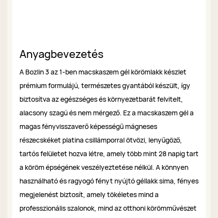
Anyagbevezetés
A Bozlin 3 az 1-ben macskaszem gél körömlakk készlet
prémium formulájú, természetes gyantából készült, így
biztosítva az egészséges és környezetbarát felvitelt,
alacsony szagú és nem mérgező. Ez a macskaszem gél a
magas fényvisszaverő képességű mágneses
részecskéket platina csillámporral ötvözi, lenyűgöző,
tartós felületet hozva létre, amely több mint 28 napig tart
a köröm épségének veszélyeztetése nélkül. A könnyen
használható és ragyogó fényt nyújtó géllakk sima, fényes
megjelenést biztosít, amely tökéletes mind a
professzionális szalonok, mind az otthoni körömművészet