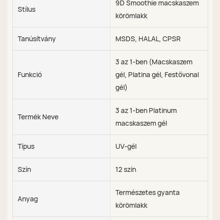
9D Smoothie macskaszem
Stílus
körömlakk
Tanúsítvány
MSDS, HALAL, CPSR
3 az 1-ben (Macskaszem
Funkció
gél, Platina gél, Festővonal
gél)
3 az 1-ben Platinum
Termék Neve
macskaszem gél
Típus
UV-gél
Szín
12 szín
Természetes gyanta
Anyag
körömlakk