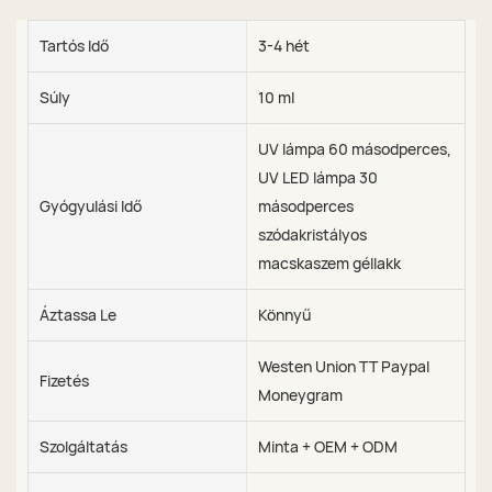
Tartós Idő
3-4 hét
Súly
10 ml
UV lámpa 60 másodperces,
UV LED lámpa 30
Gyógyulási Idő
másodperces
szódakristályos
macskaszem géllakk
Áztassa Le
Könnyű
Westen Union TT Paypal
Fizetés
Moneygram
Szolgáltatás
Minta + OEM + ODM