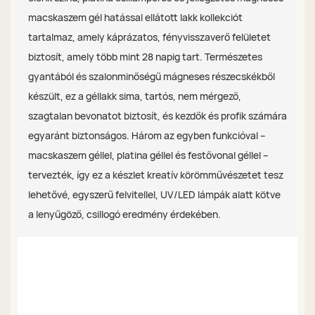
macskaszem gél hatással ellátott lakk kollekciót
tartalmaz, amely káprázatos, fényvisszaverő felületet
biztosít, amely több mint 28 napig tart. Természetes
gyantából és szalonminőségű mágneses részecskékből
készült, ez a géllakk sima, tartós, nem mérgező,
szagtalan bevonatot biztosít, és kezdők és profik számára
egyaránt biztonságos. Három az egyben funkcióval –
macskaszem géllel, platina géllel és festővonal géllel –
tervezték, így ez a készlet kreatív körömművészetet tesz
lehetővé, egyszerű felvitellel, UV/LED lámpák alatt kötve
a lenyűgöző, csillogó eredmény érdekében.