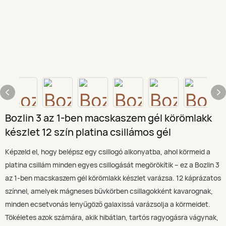
Bozlin 3 az 1-ben macskaszem gél körömlakk
készlet 12 szín platina csillámos gél
Képzeld el, hogy belépsz egy csillogó alkonyatba, ahol körmeid a
platina csillám minden egyes csillogását megörökítik – ez a Bozlin 3
az 1-ben macskaszem gél körömlakk készlet varázsa. 12 káprázatos
színnel, amelyek mágneses bűvkörben csillagokként kavarognak,
minden ecsetvonás lenyűgöző galaxissá varázsolja a körmeidet.
Tökéletes azok számára, akik hibátlan, tartós ragyogásra vágynak,