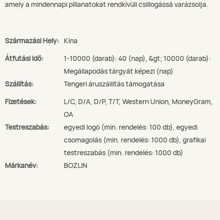
amely a mindennapi pillanatokat rendkívüli csillogássá varázsolja.
Származási Hely:
Kína
Átfutási Idő:
1-10000 (darab): 40 (nap), &gt; 10000 (darab):
Megállapodás tárgyát képezi (nap)
Szállítás:
Tengeri áruszállítás támogatása
Fizetések:
L/C, D/A, D/P, T/T, Western Union, MoneyGram,
OA
Testreszabás:
egyedi logó (min. rendelés: 100 db), egyedi
csomagolás (min. rendelés: 1000 db), grafikai
testreszabás (min. rendelés: 1000 db)
Márkanév:
BOZLIN