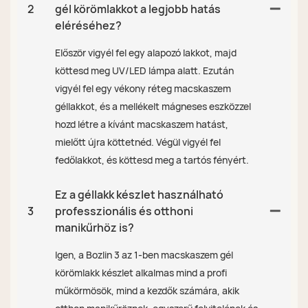
2
gél körömlakkot a legjobb hatás
eléréséhez?
Először vigyél fel egy alapozó lakkot, majd
köttesd meg UV/LED lámpa alatt. Ezután
vigyél fel egy vékony réteg macskaszem
géllakkot, és a mellékelt mágneses eszközzel
hozd létre a kívánt macskaszem hatást,
mielőtt újra köttetnéd. Végül vigyél fel
fedőlakkot, és köttesd meg a tartós fényért.
Ez a géllakk készlet használható
3
professzionális és otthoni
manikűrhöz is?
Igen, a Bozlin 3 az 1-ben macskaszem gél
körömlakk készlet alkalmas mind a profi
műkörmösök, mind a kezdők számára, akik