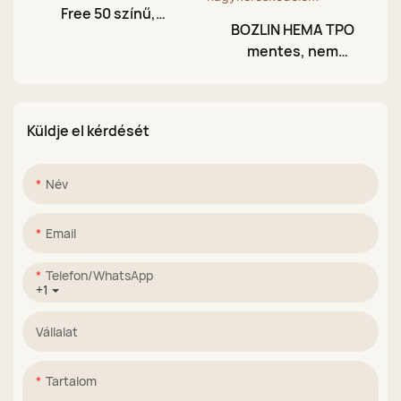
Free 50 színű,
BOZLIN HEMA TPO
holdfényes kerámia
mentes, nem
macskaszem géllakk
mérgező, 27 színű,
készlet
neon holdfényes
macskaszem géllakk
Küldje el kérdését
gyári
nagykereskedelem
Név
Email
Telefon/WhatsApp
+1
Vállalat
Tartalom