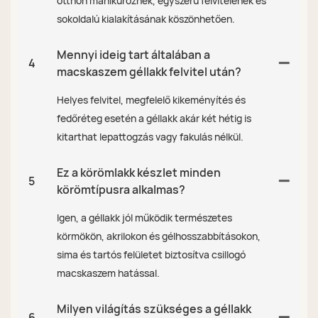
otthon manikűröznek, egyszerű felvitelének és
sokoldalú kialakításának köszönhetően.
Mennyi ideig tart általában a
4
macskaszem géllakk felvitel után?
Helyes felvitel, megfelelő kikeményítés és
fedőréteg esetén a géllakk akár két hétig is
kitarthat lepattogzás vagy fakulás nélkül.
Ez a körömlakk készlet minden
5
körömtípusra alkalmas?
Igen, a géllakk jól működik természetes
körmökön, akrilokon és gélhosszabbításokon,
sima és tartós felületet biztosítva csillogó
macskaszem hatással.
Milyen világítás szükséges a géllakk
6