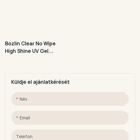
Bozlin Clear No Wipe
High Shine UV Gel
Fedőlakk Körömápoló
Kellékek Szalonokhoz
Küldje el ajánlatkérését
Név
Email
Telefon