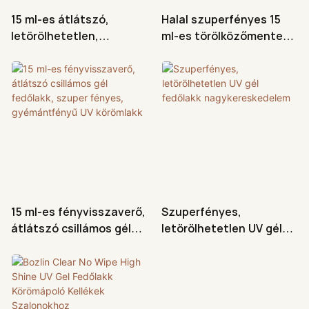
15 ml-es átlátszó,
Halal szuperfényes 15
letörölhetetlen,
ml-es törölközőmentes
lemosható UV gél,
gél UV fedőlakk,
szuperfényes fedőlakk
magasfényű körömlakk
15 ml-es fényvisszaverő,
Szuperfényes,
átlátszó csillámos gél
letörölhetetlen UV gél
fedőlakk, szuper fényes,
fedőlakk
gyémántfényű UV
nagykereskedelem
körömlakk