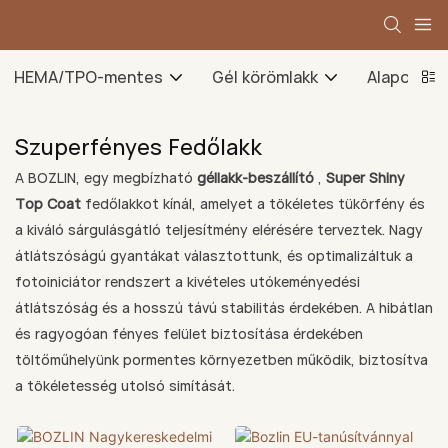
HEMA/TPO-mentes
Gél körömlakk
Alapozó g
Szuperfényes Fedőlakk
A BOZLIN, egy megbízható
géllakk-beszállító
,
Super Shiny
Top Coat
fedőlakkot kínál, amelyet a tökéletes tükörfény és
a kiváló sárgulásgátló teljesítmény elérésére terveztek. Nagy
átlátszóságú gyantákat választottunk, és optimalizáltuk a
fotoiniciátor rendszert a kivételes utókeményedési
átlátszóság és a hosszú távú stabilitás érdekében. A hibátlan
és ragyogóan fényes felület biztosítása érdekében
töltőműhelyünk pormentes környezetben működik, biztosítva
a tökéletesség utolsó simítását.