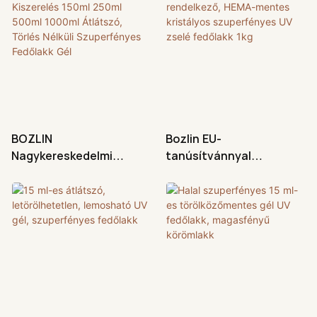
BOZLIN
Bozlin EU-
Nagykereskedelmi
tanúsítvánnyal
Kiszerelés 150ml 250ml
rendelkező, HEMA-
500ml 1000ml Átlátszó,
mentes kristályos
Törlés Nélküli
szuperfényes UV zselé
Szuperfényes Fedőlakk
fedőlakk 1kg
Gél