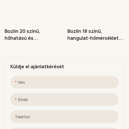
Bozlin 20 színű,
Bozlin 18 színű,
hőhatású és
hangulat-hőmérséklet-
hőmérséklet-változtató
változtatós
UV LED gél körömlakk
körömdíszítő gélceruza,
8ml
Küldje el ajánlatkérését
Név
Email
Telefon