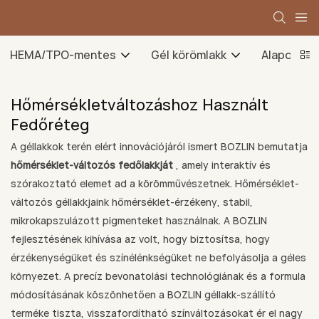
HEMA/TPO-mentes
Gél körömlakk
Alapozó g
Hőmérsékletváltozáshoz Használt
Fedőréteg
A géllakkok terén elért innovációjáról ismert BOZLIN bemutatja
hőmérséklet-változós fedőlakkját
, amely interaktív és
szórakoztató elemet ad a körömművészetnek. Hőmérséklet-
változós géllakkjaink hőmérséklet-érzékeny, stabil,
mikrokapszulázott pigmenteket használnak. A BOZLIN
fejlesztésének kihívása az volt, hogy biztosítsa, hogy
érzékenységüket és színélénkségüket ne befolyásolja a géles
környezet. A precíz bevonatolási technológiának és a formula
módosításának köszönhetően a BOZLIN géllakk-szállító
terméke tiszta, visszafordítható színváltozásokat ér el nagy