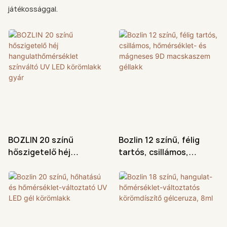
játékossággal.
BOZLIN 20 színű
Bozlin 12 színű, félig
hőszigetelő héj
tartós, csillámos,
hangulathőmérséklet
hőmérséklet- és
színváltó UV LED
mágneses 9D
körömlakk gyár
macskaszem géllakk