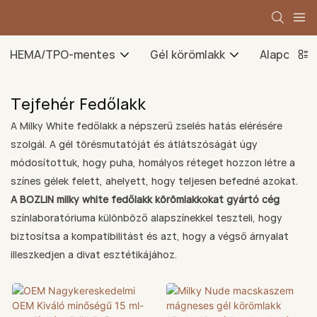
HEMA/TPO-mentes
Gél körömlakk
Alapozó g
Tejfehér Fedőlakk
A Milky White fedőlakk a népszerű zselés hatás elérésére
szolgál. A gél törésmutatóját és átlátszóságát úgy
módosítottuk, hogy puha, homályos réteget hozzon létre a
színes gélek felett, ahelyett, hogy teljesen befedné azokat.
A BOZLIN milky white fedőlakk körömlakkokat gyártó cég
színlaboratóriuma különböző alapszínekkel teszteli, hogy
biztosítsa a kompatibilitást és azt, hogy a végső árnyalat
illeszkedjen a divat esztétikájához.