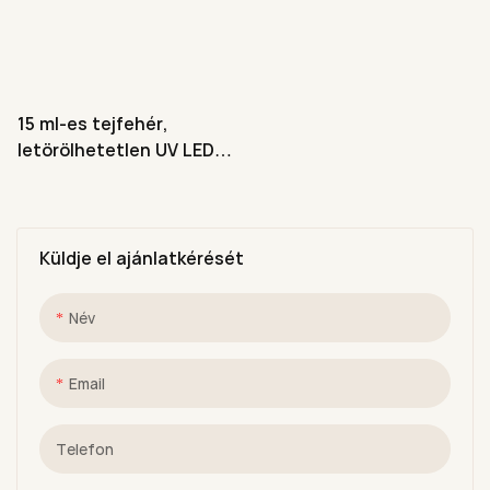
15 ml-es tejfehér,
letörölhetetlen UV LED
gél körömlakk fedőlakk
EU szabvány szerint
Küldje el ajánlatkérését
Név
Email
Telefon