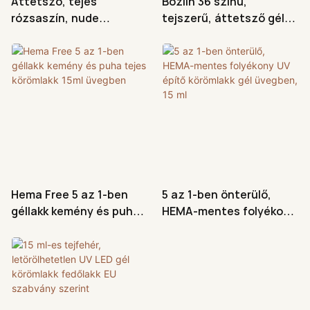
Áttetsző, tejes
Bozlin 36 színű,
rózsaszín, nude
tejszerű, áttetsző gél
átlátszó gél körömlakk
körömlakk szett,
UV LED gél lakk 15ml
lemosható UV LED, félig
tartós
Hema Free 5 az 1-ben
5 az 1-ben önterülő,
géllakk kemény és puha
HEMA-mentes folyékony
tejes körömlakk 15ml
UV építő körömlakk gél
üvegben
üvegben, 15 ml