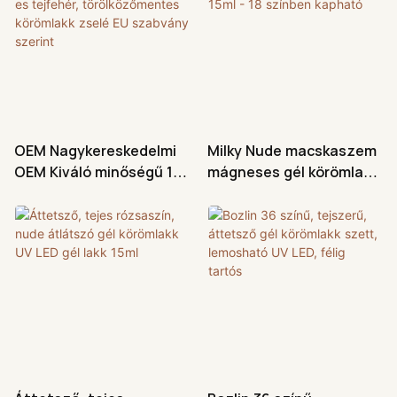
OEM Nagykereskedelmi
Milky Nude macskaszem
OEM Kiváló minőségű 15
mágneses gél körömlakk
ml-es tejfehér,
15ml - 18 színben
törölközőmentes
kapható
körömlakk zselé EU
szabvány szerint