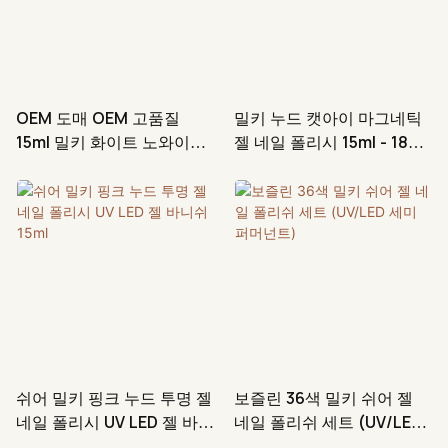
OEM 도매 OEM 고품질
밀키 누드 캣아이 마그네틱
15ml 밀키 화이트 노와이프
젤 네일 폴리시 15ml - 18가
네일 탑 코트 젤 (EU 표준 준
지 색상
수)
쉬어 밀키 핑크 누드 투명 젤
보즐린 36색 밀키 쉬어 젤
네일 폴리시 UV LED 젤 바니
네일 폴리쉬 세트 (UV/LED
쉬 15ml
세미 퍼머넌트)