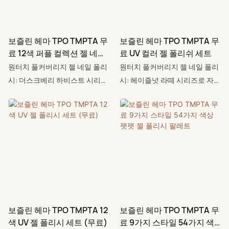
아이는 마치 카페에 있는 듯한 따
랑하는 눈부시고 대담한 컬러를
뜻하고 우아한 분위기를 연출합
연출할 수 있으며, 안심하고 사용
니다! 카페, 출퇴근길, 집에서의
할 수 있는 탁월한 성능을 선사합
보즐린 헤마 TPO TMPTA 무
보즐린 헤마 TPO TMPTA 무
휴식, 데이트 등 다양한 상황에
니다.
료 12색 퍼플 컬렉션 젤 네일
료 UV 컬러 젤 폴리쉬 세트
적합합니다.
폴리시 세트
원터치 풀커버리지 젤 네일 폴리
원터치 풀커버리지 젤 네일 폴리
시: 더스크베리 하비스트 시리즈
시: 헤이즐넛 라떼 시리즈로 자신
- 자신감 넘치는 컬러 경험을 선
감 넘치는 컬러를 경험해 보세요.
사합니다. HEMA, TPO, TMPTA
HEMA, TPO, TMPTA를 사용하지
를 사용하지 않고 세심하게 제조
않고 꼼꼼하게 제조된 포뮬러로,
된 포뮬러로, 고객님과 시술자 모
당신과 고객 모두에게 안전합니
두에게 안전합니다. 그 결과, 단
다. 그 결과, 단 한 번의 터치로 완
한 번의 터치로 완벽한 커버력을
벽한 커버력을 자랑하는 눈부시
자랑하는 눈부시고 대담한 컬러
고 대담한 컬러를 연출할 수 있으
를 연출할 수 있으며, 안심하고
며, 안심하고 사용할 수 있는 뛰
사용하실 수 있는 뛰어난 성능을
어난 성능을 선사합니다.
보즐린 헤마 TPO TMPTA 12
보즐린 헤마 TPO TMPTA 무
제공합니다.
색 UV 젤 폴리시 세트 (무료)
료 9가지 스타일 54가지 색