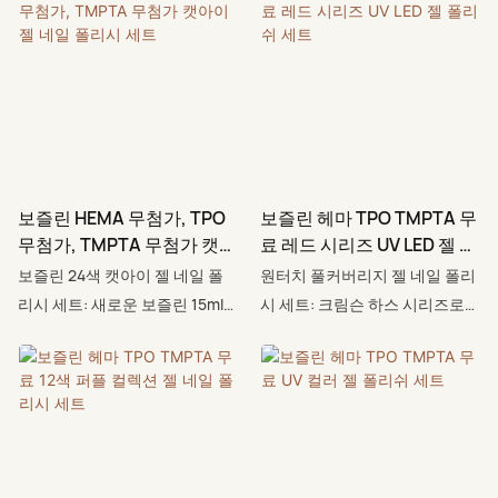
보즐린 HEMA 무첨가, TPO
보즐린 헤마 TPO TMPTA 무
무첨가, TMPTA 무첨가 캣아
료 레드 시리즈 UV LED 젤 폴
이 젤 네일 폴리시 세트
리쉬 세트
보즐린 24색 캣아이 젤 네일 폴
원터치 풀커버리지 젤 네일 폴리
리시 세트: 새로운 보즐린 15ml
시 세트: 크림슨 하스 시리즈로
24색 시리즈 캣아이 젤 네일 폴
자신감 넘치는 컬러를 경험해 보
리시가 출시되었습니다! 총 24가
세요. HEMA, TPO, TMPTA를 사
지 색상의 캣아이 젤 네일 폴리시
용하지 않고 꼼꼼하게 제조된 포
는 가을 시즌에 어울리는 우아하
뮬러로, 여러분과 고객 모두에게
고 지적인 컬러 스타일을 완성합
더욱 안전합니다. 그 결과, 단 한
니다. 매력적인 브라운 컬러의 캣
번의 터치로 완벽한 커버력을 자