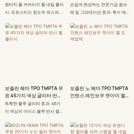
상 팻팻 젤 폴리시 팔레트
원터치 풀 커버리지 젤 네일 폴리
손쉽게 완성하는 전문가급 옴브
시: 프로스티드 윈도우 위스퍼 시
레 및 그라데이션 효과: 특수 제
리즈로 자신감 넘치는 컬러를 경
작된 팻팻 젤 포뮬러로 집에서도
험해 보세요. HEMA, TPO,
살롱 수준의 네일 아트를 연출하
TMPTA를 사용하지 않고 세심하
세요. 고농축 색소 젤을 동봉된
게 제조된 포뮬러로, 여러분과 고
스펀지에 묻혀 손톱에 가볍게 두
객 모두에게 더욱 안전합니다. 그
드려 발라주기만 하면 됩니다. 특
결과, 단 한 번의 터치로 완벽한
별한 경험이 없어도 걱정 마세요.
커버력을 자랑하는 눈부시고 대
자연스러운 옴브레 그라데이션,
담한 컬러를 연출할 수 있으며,
프렌치 매니큐어, 꽃처럼 피어나
안심하고 사용할 수 있는 탁월한
는 듯한 젤 네일 디자인 등 부드
보즐린 헤마 TPO TMPTA 무
보즐린 노 헤마 TPO TMPTA
성능을 선사합니다.
럽고 자연스러운 색상 전환을 위
료 45가지 색상 글리터 반사
인텐스 레인보우 캣아이 젤
한 완벽한 네일 아트를 완성할 수
젤 폴리시
도매업체
독특한 블루 글리터 효과: 45가
있습니다.
지 색상의 아이스 블루 반사 젤
네일 폴리시는 초미세 다이아몬
드 글리터가 어우러져 매혹적인