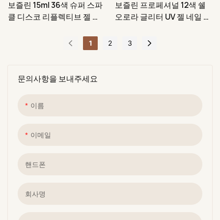
보즐린 15ml 36색 슈퍼 스파
보즐린 프로페셔널 12색 쉘
클 디스코 리플렉티브 젤 네
오로라 글리터 UV 젤 네일 폴
일 다이아몬드 글리터 폴리
리시 제조사
쉬
1
2
3
문의사항을 보내주세요
이름
이메일
핸드폰
회사명