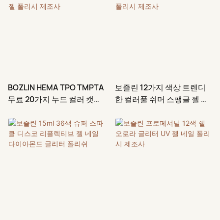
블루 다이아몬드 효과를 선사합
니다. 각 색상은 조명과 네일 베
이스에 따라 아름답게 변하여 한
병으로 다양한 스타일을 연출할
수 있습니다. 일반 글리터 젤과
달리, 고반사 다이아몬드 파우더
는 플래시나 햇빛 아래에서 눈부
BOZLIN HEMA TPO TMPTA
보즐린 12가지 색상 트렌디
시게 빛나는 강렬한 반짝임을 선
무료 20가지 누드 컬러 캣아
한 컬러풀 쉬머 스팽글 젤 네
사합니다.
이 젤 폴리시 제조사
일 폴리시 제조사