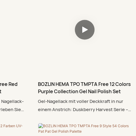
ree Red
BOZLIN HEMA TPO TMPTA Free 12 Colors
t
Purple Collection Gel Nail Polish Set
 Nagellack-
Gel-Nagellack mit voller Deckkraft in nur
rleben Sie
einem Anstrich: Duskberry Harvest Serie –
sorgfältig
erleben Sie Farbe mit Sicherheit. Unsere
t auf HEMA,
sorgfältig entwickelte Formel verzichtet auf
sicherer für
HEMA, TPO und TMPTA und ist somit