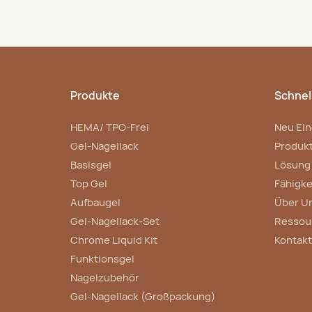
Produkte
Schnell
HEMA/ TPO-Frei
Neu Ein
Gel-Nagellack
Produk
Basisgel
Lösung
Top Gel
Fähigke
Aufbaugel
Über U
Gel-Nagellack-Set
Ressou
Chrome Liquid Kit
Kontakt
Funktionsgel
Nagelzubehör
Gel-Nagellack (Großpackung)