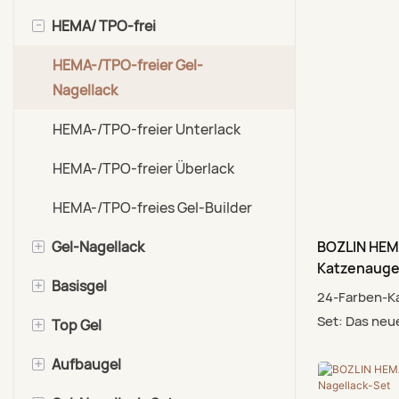
-
HEMA/ TPO-frei
HEMA-/TPO-freier Gel-
Nagellack
HEMA-/TPO-freier Unterlack
HEMA-/TPO-freier Überlack
HEMA-/TPO-freies Gel-Builder
+
BOZLIN HEMA
Gel-Nagellack
Katzenauge
+
Basisgel
Farbgel-Nagellack
24-Farben-K
Set: Das neu
+
Top Gel
Katzenaugen-Gel-Nagellack
4-in-1-Basislack
Katzenaugen-
+
Aufbaugel
Glitzer-Gel-Nagellack
Säurefreier Nagelprimer
Superglänzender Überlack
Insgesamt 2
vereinen den