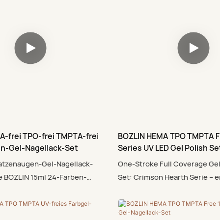
-frei TPO-frei TMPTA-frei
BOZLIN HEMA TPO TMPTA F
n-Gel-Nagellack-Set
Series UV LED Gel Polish Se
atzenaugen-Gel-Nagellack-
One-Stroke Full Coverage Gel
e BOZLIN 15ml 24-Farben-
Set: Crimson Hearth Serie – e
Gel-Nagellack-Set ist da!
Farbe mit Sicherheit. Unsere 
4 Farben im Katzenaugen-Look
entwickelte Formel verzichte
 eleganten und intellektuellen
TPO und TMPTA und ist somit 