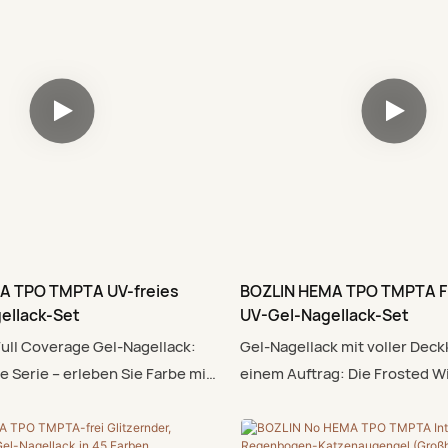
 Herbstsaison. Der charmante
Sie und Ihre Kundinnen. Das 
naugen-Ton erinnert an ein
atemberaubende, intensive Fa
strömt eine warme und
nur einem Anstrich makellos d
osphäre! Perfekt für Cafés,
sicheres Gefühl und unvergle
Arbeit, entspannte Stunden zu
Leistung.
erabredungen.
A TPO TMPTA UV-freies
BOZLIN HEMA TPO TMPTA Fr
ellack-Set
UV-Gel-Nagellack-Set
ull Coverage Gel-Nagellack:
Gel-Nagellack mit voller Deckk
e Serie – erleben Sie Farbe mit
einem Auftrag: Die Frosted 
uen. Unsere sorgfältig
Whispers Serie bietet Ihnen 
Formel verzichtet auf HEMA,
Risiko. Unsere sorgfältig ent