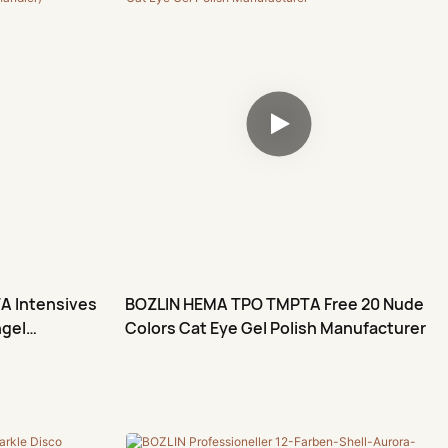
 TPO und
Tupfen Sie das hochpigmentierte Gel
für Sie und
einfach mit dem beiliegenden Schwamm auf
? Eine
und verteilen Sie es sanft auf Ihren Nägeln –
rbe, die mit
Vorkenntnisse sind nicht erforderlich. Ideal
eckt – für ein
für nahtlose Ombré-Verläufe, French
ichliche
Manicure und angesagte Gel-Nageldesigns
mit sanften, verblendbaren
Farbübergängen.
A Intensives
BOZLIN HEMA TPO TMPTA Free 20 Nude
gel
Colors Cat Eye Gel Polish Manufacturer