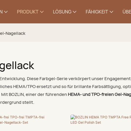
N
PRODUKT
LÖSUNG
FÄHIGKEIT
ÜBE
el-Nagellack
gellack
d Entwicklung. Diese Farbgel-Serie verkörpert unser Engagement
ches HEMA/TPO ersetzt und so für brillante Farbsättigung, optim
. Mit BOZLIN, einer der führenden
HEMA- und TPO-freien Gel-Nag
rdergrund stellt.