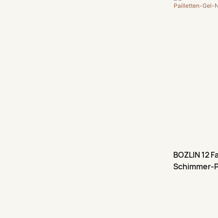
mit ultrafein
Farbton chan
verschiedene
Nageluntergr
Flasche unzä
können. Im V
Glitzergel s
Diamantpulver
das im Blitzl
erstrahlt.
BOZLIN 12 F
Schimmer-Pa
Hersteller