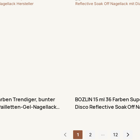
em Diamantglitter. Jeder
giert wunderschön unter
n Lichtverhältnissen und
ünden, sodass mit nur einer
hlige Looks kreiert werden
ergleich zu herkömmlichem
orgt das hochreflektierende
 für ein intensives Funkeln,
icht und Sonnenlicht brillant
arben Trendiger, bunter
BOZLIN 15 ml 36 Farben Sup
illetten-Gel-Nagellack
Disco Reflective Soak Off N
Diamantglitzer
...
1
2
12