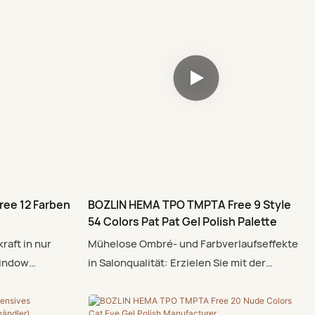
Ergebnis? Eine
sicherer für Sie und Ihre Kundinnen. Das
rbe, die mit
Ergebnis? Eine atemberaubende, intensive
eckt – für ein
Farbe, die mit nur einem Anstrich makellos
ichliche
deckt – für ein sicheres Gefühl und
unvergleichliche Leistung.
ee 12 Farben
BOZLIN HEMA TPO TMPTA Free 9 Style
54 Colors Pat Pat Gel Polish Palette
raft in nur
Mühelose Ombré- und Farbverlaufseffekte
Window
in Salonqualität: Erzielen Sie mit der
Farbe ohne
speziellen Gelformel im Handumdrehen
wickelte
professionelle Nageldesigns zu Hause.