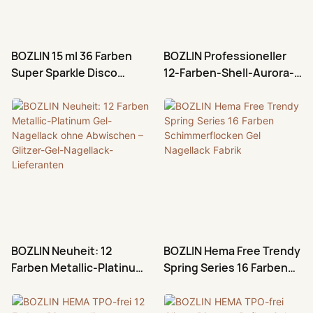
verschiedenen
Lichtverhältnissen und
Nageluntergründen, sodass
BOZLIN 15 ml 36 Farben
BOZLIN Professioneller
mit nur einer Flasche unzählige
Super Sparkle Disco
12-Farben-Shell-Aurora-
Looks kreiert werden können.
Reflective Soak Off
Glitzer-UV-Gel-
Im Vergleich zu
Nagellack mit
Nagellack-Hersteller
herkömmlichem Glitzergel
Diamantglitzer
sorgt das hochreflektierende
Diamantpulver für ein
intensives Funkeln, das im
Blitzlicht und Sonnenlicht
brillant erstrahlt.
BOZLIN Neuheit: 12
BOZLIN Hema Free Trendy
Farben Metallic-Platinum
Spring Series 16 Farben
Gel-Nagellack ohne
Schimmerflocken Gel
Abwischen – Glitzer-Gel-
Nagellack Fabrik