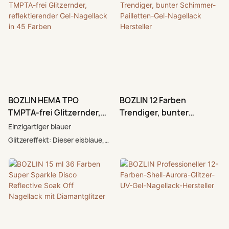
BOZLIN HEMA TPO
BOZLIN 12 Farben
TMPTA-frei Glitzernder,
Trendiger, bunter
reflektierender Gel-
Schimmer-Pailletten-Gel-
Einzigartiger blauer
Nagellack in 45 Farben
Nagellack Hersteller
Glitzereffekt: Dieser eisblaue,
reflektierende Gel-Nagellack in
45 Farben besticht durch einen
faszinierenden, blau-weißen
Glitzereffekt mit ultrafeinem
Diamantglitter. Jeder Farbton
changiert wunderschön unter