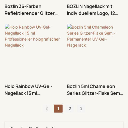
Bozlin 36-Farben
BOZLIN Nagellack mit
Reflektierender Glitzer
individuellem Logo, 12
Soak Off UV Gel Nagellack
Farben, Jelly-Glitzer-
Reflexionsgel, Fabrik
Holo Rainbow UV-Gel-
Bozlin 5ml Chameleon
Nagellack 15 ml
Series Glitzer-Flake Semi-
Professioneller
Permanenter UV-Gel-
holografischer Nagellack
Nagellack
1
2