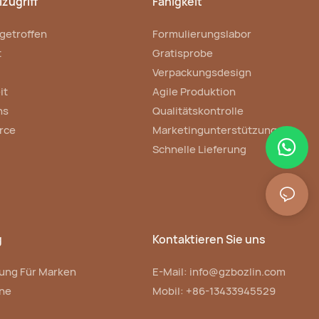
zugriff
Fähigkeit
getroffen
Formulierungslabor
t
Gratisprobe
Verpackungsdesign
it
Agile Produktion
ns
Qualitätskontrolle
rce
Marketingunterstützung
Schnelle Lieferung
g
Kontaktieren Sie uns
ung Für Marken
E-Mail:
info@gzbozlin.com
ne
Mobil: +86-13433945529