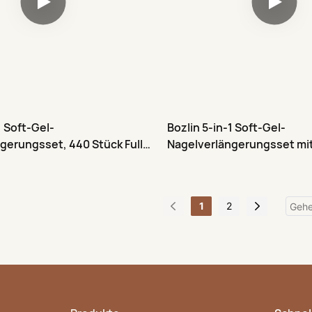
1 Soft-Gel-
Bozlin 5-in-1 Soft-Gel-
gerungsset, 440 Stück Full
Nagelverlängerungsset mi
 11 Größen
Nagelspitzen und Kleber
1
2