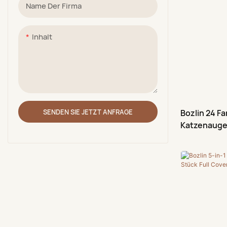
Name Der Firma
Foliengel
Inhalt
3D-Modelliergel
Crackle-Gel-Nagellack
Acrylfarbenstift
Glitzernde Schlammpalette
SENDEN SIE JETZT ANFRAGE
Bozlin 24 F
Katzenauge
TPO-frei 15 