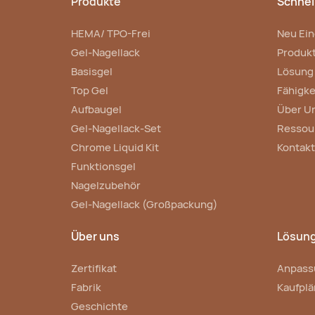
Produkte
Schnell
HEMA/ TPO-Frei
Neu Ein
Gel-Nagellack
Produk
Basisgel
Lösung
Top Gel
Fähigke
Aufbaugel
Über U
Gel-Nagellack-Set
Ressou
Chrome Liquid Kit
Kontakt
Funktionsgel
Nagelzubehör
Gel-Nagellack (Großpackung)
Über uns
Lösun
Zertifikat
Anpass
Fabrik
Kaufplä
Geschichte