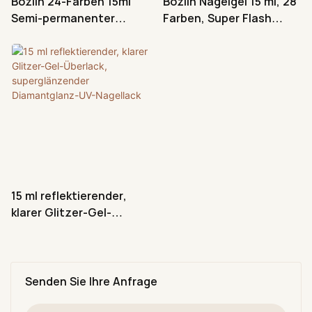
Bozlin 24-Farben 15ml
Bozlin Nagelgel 15 ml, 28
Semi-permanenter
Farben, Super Flash
reflektierender Glitzer-
Diamond Reflective
Nagellack
Glitter Polish
15 ml reflektierender,
klarer Glitzer-Gel-
Überlack,
superglänzender
Diamantglanz-UV-
Nagellack
Senden Sie Ihre Anfrage