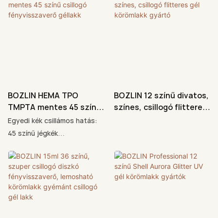
BOZLIN HEMA TPO
BOZLIN 12 színű divatos,
TMPTA mentes 45 színű
színes, csillogó flitteres
csillogó fényvisszaverő
gél körömlakk gyártó
Egyedi kék csillámos hatás:
géllakk
45 színű jégkék
fényvisszaverő gél
körömlakk, amely elbűvölő
kék, törött gyémánt hatást
kelt ultrafinom
gyémántcsillámmal. Minden
árnyalat gyönyörűen változik