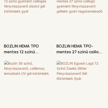
körömművészeti csillogó
géllakk beszállítók
BOZLIN HEMA TPO
BOZLIN HEMA TPO-
mentes 12 színű
mentes 27 színű csillogó
gyémánt csillogás
gyémánt fényvisszaverő
fényvisszaverő diszkó
géllakk gyári
gél körömlakk gyár
nagykereskedő