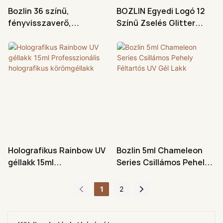
Bozlin 36 színű,
BOZLIN Egyedi Logó 12
fényvisszaverő,
Színű Zselés Glitter
csillámos, lemosható UV
Fényvisszaverő Gél
gél körömlakk
Körömlakk Gyár
Holografikus Rainbow UV
Bozlin 5ml Chameleon
géllakk 15ml
Series Csillámos Pehely
Professzionális
Féltartós UV Gél Lakk
holografikus
1
2
körömgéllakk