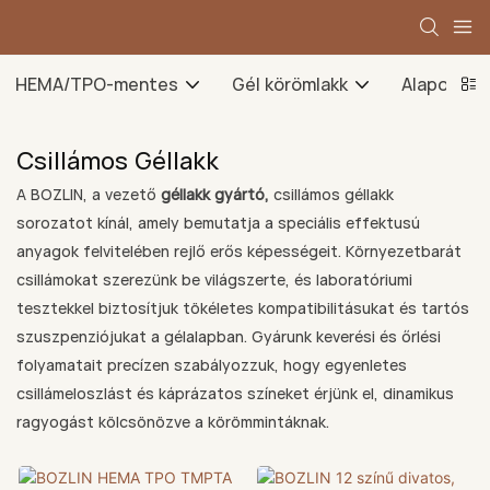
HEMA/TPO-mentes
Gél körömlakk
Alapozó g
Csillámos Géllakk
A BOZLIN, a vezető
géllakk gyártó,
csillámos géllakk
sorozatot kínál, amely bemutatja a speciális effektusú
anyagok felvitelében rejlő erős képességeit. Környezetbarát
csillámokat szerezünk be világszerte, és laboratóriumi
tesztekkel biztosítjuk tökéletes kompatibilitásukat és tartós
szuszpenziójukat a gélalapban. Gyárunk keverési és őrlési
folyamatait precízen szabályozzuk, hogy egyenletes
csillámeloszlást és káprázatos színeket érjünk el, dinamikus
ragyogást kölcsönözve a körömmintáknak.