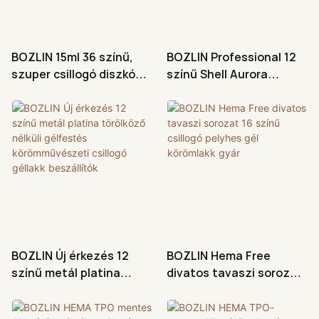
a különböző
megvilágításokban és
körömalapokon, így egyetlen
BOZLIN 15ml 36 színű,
BOZLIN Professional 12
flakonnal több megjelenés is
szuper csillogó diszkó
színű Shell Aurora
létrehozható. A
fényvisszaverő,
Glitter UV gél körömlakk
hagyományos csillámos
lemosható körömlakk
gyártók
gélekhez képest a magas
gyémánt csillogó gél lakk
fényvisszaverő képességű
gyémántpor intenzív
csillogást biztosít, amely
vaku és napfény alatt is
ragyog.
BOZLIN Új érkezés 12
BOZLIN Hema Free
színű metál platina
divatos tavaszi sorozat
törölköző nélküli
16 színű csillogó pelyhes
gélfestés
gél körömlakk gyár