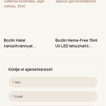
Bozlin Halal
Bozlin Hema-Free 15ml
tanúsítvánnyal
UV LED lehúzható
rendelkező, lehúzható,
átlátszó alapozó gél
csillámos körömlakk,
körömlakkhoz
saját márkás, 30ml
Küldje el ajánlatkérését
Név
Email