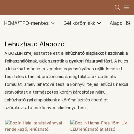
HEMA/TPO-mentes
Gél körömlakk
Alapozó g
Lehúzható Alapozó
A BOZLIN kifejlesztette ezt
a lehúzható alaplakkot azoknak a
felhasználóknak, akik szeretik a gyakori frizuraváltást.
A kulcs
a lehúzhatóság és a védelem egyensúlyában rejlik. Ismételt
tesztelés után laboratóriumunk megtalálta az optimális
formulát, amely lehetővé teszi a könnyű, teljes lehúzás nélküli
eltávolítást a természetes köröm károsítása nélkül.
Lehúzható gél alaplakkunk
a körömdíszítés cseréjét
szórakoztató és könnyed élménnyé teszi.