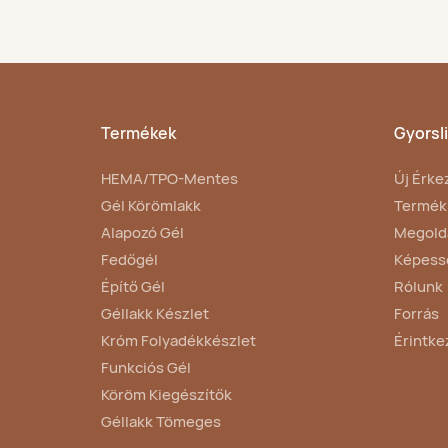
Termékek
Gyorsl
HEMA/TPO-Mentes
Új Érke
Gél Körömlakk
Termék
Alapozó Gél
Megold
Fedőgél
Képess
Építő Gél
Rólunk
Géllakk Készlet
Forrás
Króm Folyadékkészlet
Érintke
Funkciós Gél
Köröm Kiegészítők
Géllakk Tömeges