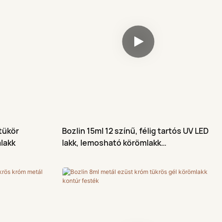
tükör
Bozlin 15ml 12 színű, félig tartós UV LED
lakk
lakk, lemosható körömlakk
bélyegzőzselé