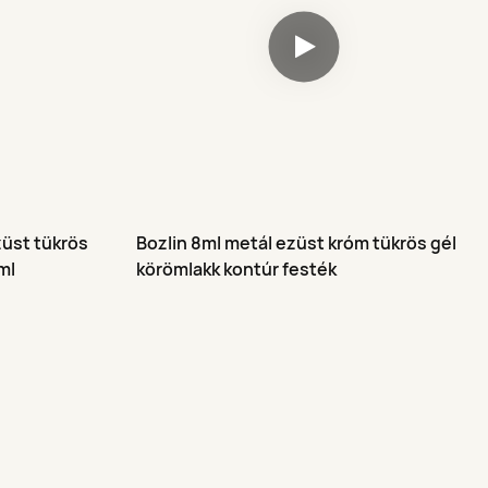
züst tükrös
Bozlin 8ml metál ezüst króm tükrös gél
ml
körömlakk kontúr festék