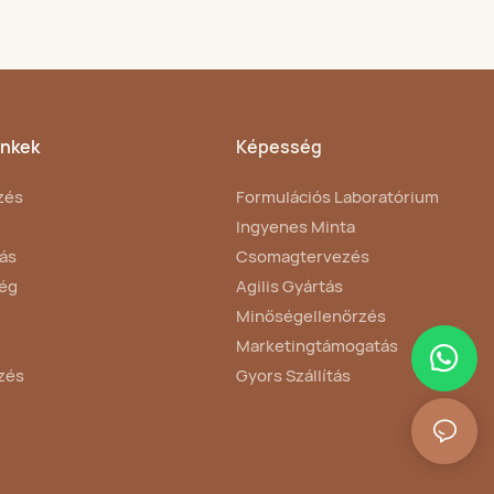
inkek
Képesség
zés
Formulációs Laboratórium
Ingyenes Minta
ás
Csomagtervezés
ég
Agilis Gyártás
Minőségellenőrzés
Marketingtámogatás
zés
Gyors Szállítás