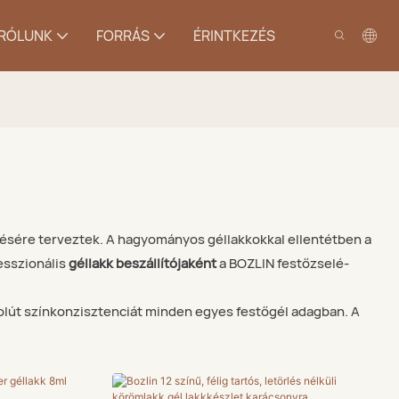
RÓLUNK
FORRÁS
ÉRINTKEZÉS
ésére terveztek. A hagyományos géllakkokkal ellentétben a
fesszionális
géllakk beszállítójaként
a BOZLIN festőzselé-
zolút színkonzisztenciát minden egyes festőgél adagban. A