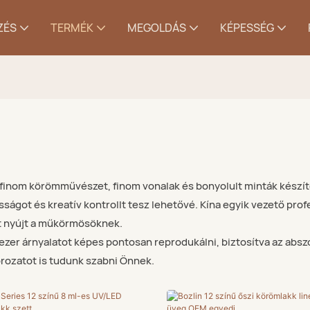
ZÉS
TERMÉK
MEGOLDÁS
KÉPESSÉG
finom körömművészet, finom vonalak és bonyolult minták készít
sságot és kreatív kontrollt tesz lehetővé. Kína egyik vezető pro
yt nyújt a műkörmösöknek.
 ezer árnyalatot képes pontosan reprodukálni, biztosítva az abs
orozatot is tudunk szabni Önnek.