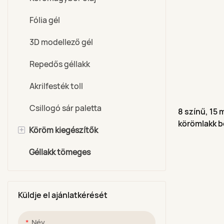
Fólia gél
3D modellező gél
Repedős géllakk
Akrilfesték toll
Csillogó sár paletta
8 színű, 15 
körömlakk 
+
Köröm kiegészítők
Géllakk tömeges
Macskaszem mágnes
Körömtippek
Küldje el ajánlatkérését
Körömkefe
Név