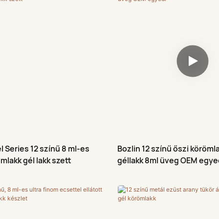
l Series 12 színű 8 ml-es
Bozlin 12 színű őszi körömla
lakk gél lakk szett
géllakk 8ml üveg OEM egye