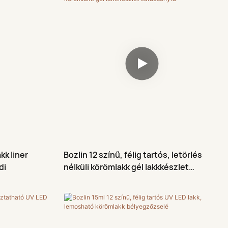
kk liner
Bozlin 12 színű, félig tartós, letörlés
di
nélküli körömlakk gél lakkkészlet
karácsonyra