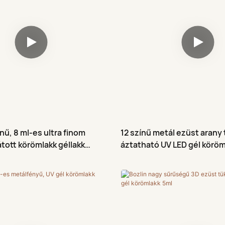
ínű, 8 ml-es ultra finom
12 színű metál ezüst arany 
átott körömlakk géllakk
áztatható UV LED gél köröm