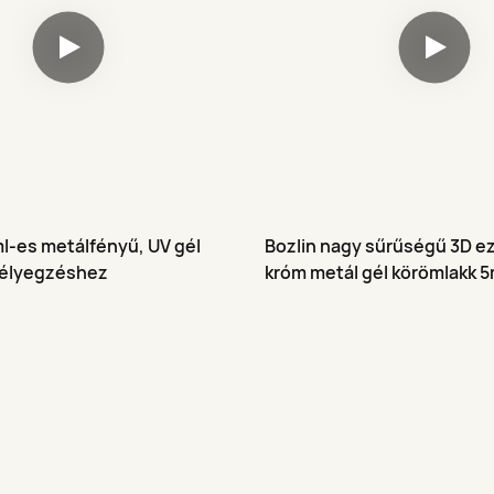
ml-es metálfényű, UV gél
Bozlin nagy sűrűségű 3D e
bélyegzéshez
króm metál gél körömlakk 5