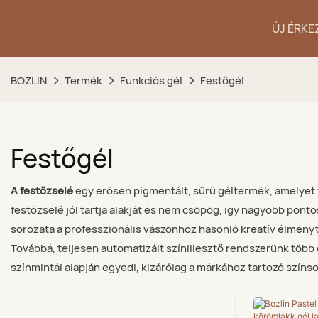
ÚJ ÉRKE
BOZLIN
Termék
Funkciós gél
Festőgél
Festőgél
A festőzselé
egy erősen pigmentált, sűrű géltermék, amelyet 
festőzselé jól tartja alakját és nem csöpög, így nagyobb ponto
sorozata a professzionális vászonhoz hasonló kreatív élmén
Továbbá, teljesen automatizált színillesztő rendszerünk több
színmintái alapján egyedi, kizárólag a márkához tartozó színs