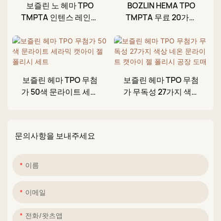
보즐린 노 헤마 TPO
BOZLIN HEMA TPO
TMPTA 인텐스 레인보
TMPTA 무료 20가지
우 캣아이 젤 도매업체
누드 컬러 캣아이 젤 폴
리시 제조사
보즐린 헤마 TPO 무첨
보즐린 헤마 TPO 무첨
가 50색 문라이트 세라
가 무독성 27가지 색상
믹 캣아이 젤 폴리시 세
네온 문라이트 캣아이
트
젤 폴리시 공장 도매
문의사항을 보내주세요
이름
이메일
전화/왓츠앱