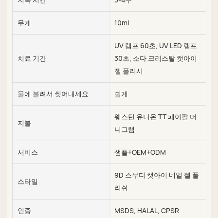
무게
10ml
UV 램프 60초, UV LED 램프
치료 기간
30초, 소다 크리스탈 캣아이
젤 폴리시
물에 불려서 씻어내세요
쉽게
웨스턴 유니온 TT 페이팔 머
지불
니그램
서비스
샘플+OEM+ODM
9D 스무디 캣아이 네일 젤 폴
스타일
리쉬
인증
MSDS, HALAL, CPSR