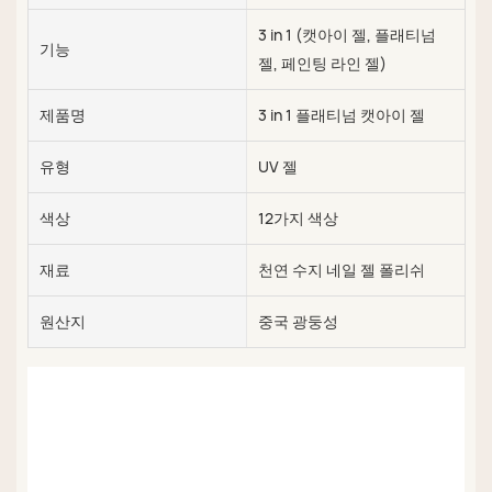
3 in 1 (캣아이 젤, 플래티넘
기능
젤, 페인팅 라인 젤)
제품명
3 in 1 플래티넘 캣아이 젤
유형
UV 젤
색상
12가지 색상
재료
천연 수지 네일 젤 폴리쉬
원산지
중국 광둥성