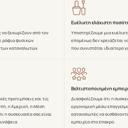
Ευέλικτη ελάχιστη ποσότ
 να ξεχωρίζουν από τον
Υποστηρίζουμε μια ευέλικτ
ε ράφια φυσικών
επομένως δεν χρειάζεται ν
 των καταναλωτών.
που συνιστάται ιδιαίτερα γ
Βελτιστοποιημένη εμπειρ
κές προτιμήσεις και τις
Διασφαλίζουμε ότι η συσκευ
η, η Αμερική, η Μέση
εργονομική μέσω επαγγελμα
τι η συσκευασία σας είναι
καταναλωτές να αισθάνοντα
συνάφεια.
εμπειρία στο έπακρο.