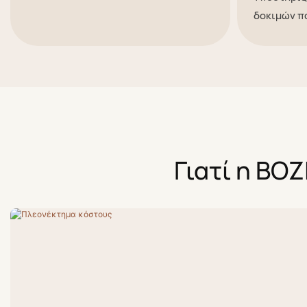
δοκιμών π
Γιατί η BOZ