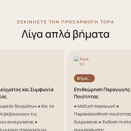
ΞΕΚΙΝΉΣΤΕ ΤΗΝ ΠΡΟΣΑΡΜΟΓΉ ΤΏΡΑ
Λίγα απλά βήματα
Βήμα
03
Δείγματος και Συμφωνία
Επιθεώρηση Παραγωγής 
ίας
Ποιότητας
ωρεάν δειγμάτων ● Και τα
● Μαζική παραγωγή ●
επιβεβαιώνουν τις
Παρακολούθηση ποιότητας
ιες συνεργασίας ●
διεργασίας ● Έκδοση πιστ
η μικρών παραγγελιών
συμμόρφωσης