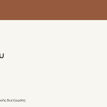
υ
ικής δικτύωσης