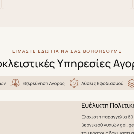
ΕΊΜΑΣΤΕ ΕΔΏ ΓΙΑ ΝΑ ΣΑΣ ΒΟΗΘΉΣΟΥΜΕ
κλειστικές Υπηρεσίες Αγ
ιών
Εξερεύνηση Αγοράς
Λύσεις Εφοδιασμού
Ευέλικτη Πολιτι
Ελάχιστη παραγγελία 60
βερνικιού νυχιών gel, ge
του κόστους δοκιμαστικ