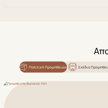
Απο
Πολιτική Προμηθειών
Σχέδιο Προμηθε