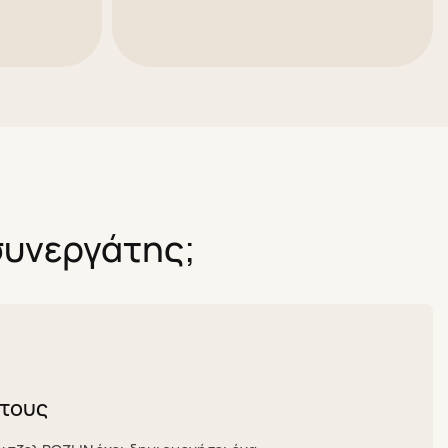
 συνεργάτης;
στους