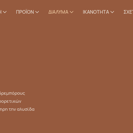
Η
ΠΡΟΪΌΝ
ΔΙΆΛΥΜΑ
ΙΚΑΝΌΤΗΤΑ
ΣΧΕ
νδρεμπόρους
αφορετικών
ληρη την αλυσίδα