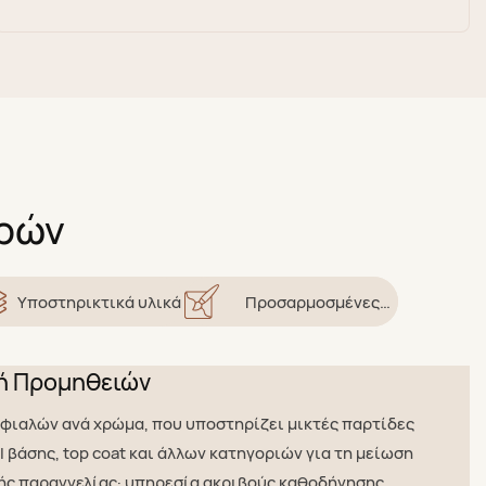
ορών
Υποστηρικτικά υλικά
Προσαρμοσμένες
Υπηρεσίες
κή Προμηθειών
 φιαλών ανά χρώμα, που υποστηρίζει μικτές παρτίδες
l βάσης, top coat και άλλων κατηγοριών για τη μείωση
ής παραγγελίας· υπηρεσία ακριβούς καθοδήγησης