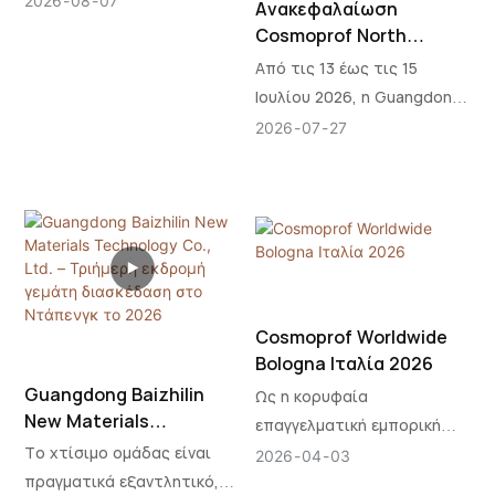
2026
08
07
Ανακεφαλαίωση
Cosmoprof North
America Las Vegas 2026
Από τις 13 έως τις 15
| Οδηγώντας το μέλλον
Ιουλίου 2026, η Guangdong
των ασφαλέστερων
Baizhilin New Material
2026
07
27
λύσεων για βερνίκια gel
Technology Co., Ltd.
πραγματοποίησε με
υπερηφάνεια μια έκθεση
στην Cosmoprof North
America στο Λας Βέγκας, μία
από τις πιο σημαντικές
εμπορικές εκθέσεις στον
Cosmoprof Worldwide
κλάδο της ομορφιάς. Η
Bologna Ιταλία 2026
εκδήλωση συγκέντρωσε
Guangdong Baizhilin
Ως η κορυφαία
επαγγελματίες ομορφιάς,
New Materials
επαγγελματική εμπορική
ιδιοκτήτες brands,
Technology Co., Ltd. –
Το χτίσιμο ομάδας είναι
έκθεση ομορφιάς στον
2026
04
03
διανομείς και
Τριήμερη εκδρομή
πραγματικά εξαντλητικό,
κόσμο, η COSMOPROF