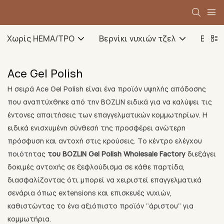
Χωρίς HEMA/TPO
Βερνίκι νυχιών τζελ
Βασικ
Ace Gel Polish
Η σειρά Ace Gel Polish είναι ένα προϊόν υψηλής απόδοσης
που αναπτύχθηκε από την BOZLIN ειδικά για να καλύψει τις
έντονες απαιτήσεις των επαγγελματικών κομμωτηρίων. Η
ειδικά ενισχυμένη σύνθεσή της προσφέρει ανώτερη
πρόσφυση και αντοχή στις κρούσεις. Το κέντρο ελέγχου
ποιότητας
του BOZLIN Gel Polish Wholesale Factory
διεξάγει
δοκιμές αντοχής σε ξεφλούδισμα σε κάθε παρτίδα,
διασφαλίζοντας ότι μπορεί να χειριστεί επαγγελματικά
σενάρια όπως extensions και επισκευές νυχιών,
καθιστώντας το ένα αξιόπιστο προϊόν "άριστου" για
κομμωτήρια.