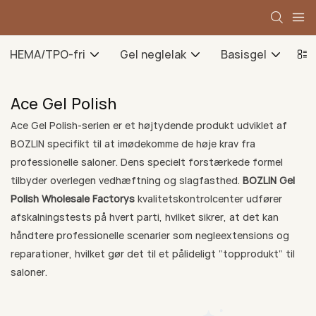
HEMA/TPO-fri
Gel neglelak
Basisgel
To
Ace Gel Polish
Ace Gel Polish-serien er et højtydende produkt udviklet af
BOZLIN specifikt til at imødekomme de høje krav fra
professionelle saloner. Dens specielt forstærkede formel
tilbyder overlegen vedhæftning og slagfasthed.
BOZLIN Gel
Polish Wholesale Factorys
kvalitetskontrolcenter udfører
afskalningstests på hvert parti, hvilket sikrer, at det kan
håndtere professionelle scenarier som negleextensions og
reparationer, hvilket gør det til et pålideligt "topprodukt" til
saloner.