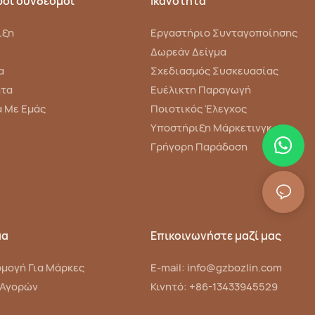
οι σύνδεσμοι
Ικανότητα
ιξη
Εργαστήριο Συνταγοποίησης
Δωρεάν Δείγμα
α
Σχεδιασμός Συσκευασίας
ητα
Ευέλικτη Παραγωγή
ά Με Εμάς
Ποιοτικός Έλεγχος
Υποστήριξη Μάρκετινγκ
Γρήγορη Παράδοση
μα
Επικοινωνήστε μαζί μας
μογή Για Μάρκες
E-mail:
info@gzbozlin.com
 Αγορών
Κινητό: +86-13433945529