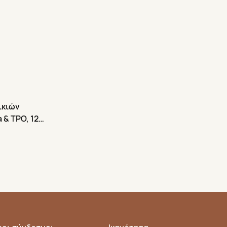
ικιών
 & TPO, 12