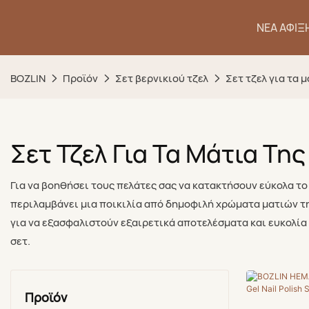
ΝΈΑ ΆΦΙΞ
BOZLIN
Προϊόν
Σετ βερνικιού τζελ
Σετ τζελ για τα 
Σετ Τζελ Για Τα Μάτια Της
Για να βοηθήσει τους πελάτες σας να κατακτήσουν εύκολα το
περιλαμβάνει μια ποικιλία από δημοφιλή χρώματα ματιών της
για να εξασφαλιστούν εξαιρετικά αποτελέσματα και ευκολία
σετ.
Προϊόν