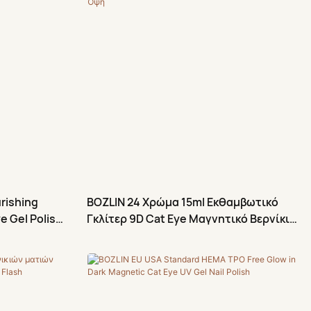
rishing
BOZLIN 24 Χρώμα 15ml Εκθαμβωτικό
ye Gel Polish
Γκλίτερ 9D Cat Eye Μαγνητικό Βερνίκι
ς
Νυχιών UV με Μαγνητική Όψη