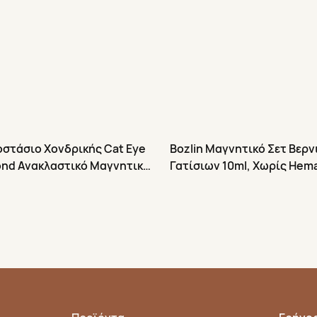
οστάσιο Χονδρικής Cat Eye
Bozlin Μαγνητικό Σετ Βερν
ond Ανακλαστικό Μαγνητικό
Γατίσιων 10ml, Χωρίς Hema
Χρώματα