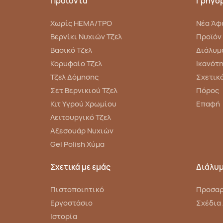
Προϊόντα
Γρήγορ
Χωρίς HEMA/TPO
Νέα Άφ
Βερνίκι Νυχιών Τζελ
Προϊόν
Βασικό Τζελ
Διάλυμ
Κορυφαίο Τζελ
Ικανότ
Τζελ Δόμησης
Σχετικ
Σετ Βερνικιού Τζελ
Πόρος
Κιτ Υγρού Χρωμίου
Επαφή
Λειτουργικό Τζελ
Αξεσουάρ Νυχιών
Gel Polish Χύμα
Σχετικά με εμάς
Διάλυ
Πιστοποιητικό
Προσαρ
Εργοστάσιο
Σχέδια
Ιστορία