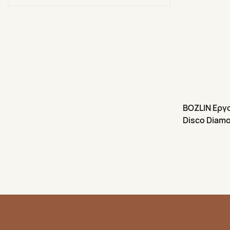
Crackle Gel Polish
Ακρυλικό στυλό μπογιάς
Παλέτα με λαμπερή λάσπη
BOZLIN Εργ
Disco Diam
Gel Νυχιών