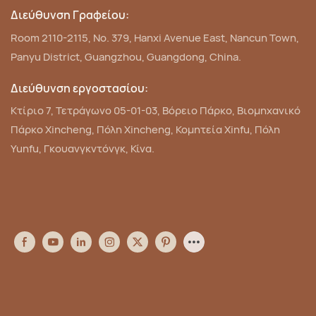
Διεύθυνση Γραφείου:
Room 2110-2115, No. 379, Hanxi Avenue East, Nancun Town,
Panyu District, Guangzhou, Guangdong, China.
Διεύθυνση εργοστασίου:
Κτίριο 7, Τετράγωνο 05-01-03, Βόρειο Πάρκο, Βιομηχανικό
Πάρκο Xincheng, Πόλη Xincheng, Κομητεία Xinfu, Πόλη
Yunfu, Γκουανγκντόνγκ, Κίνα.