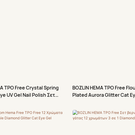
charming brown color cat eye
feel like they are in a cafe,
rm and elegant feeling!
cafes, commuting, leisure
ting parties.
 TPO Free Crystal Spring
BOZLIN HEMA TPO Free Flou
Eye UV Gel Nail Polish Σετ
Plated Aurora Glitter Cat E
ής
Εργοστάσιο Χονδρέμπορο