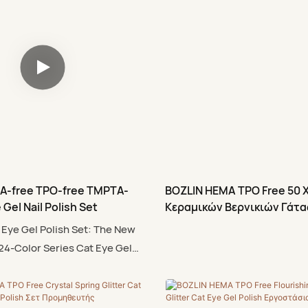
A-free TPO-free TMPTA-
BOZLIN HEMA TPO Free 50 
 Gel Nail Polish Set
Κεραμικών Βερνικιών Γάτα
Γυαλιστερό Φως
 Eye Gel Polish Set: The New
24-Color Series Cat Eye Gel
s Coming! Total 24 colors cat
polish combines the elegant
al color style of the fall