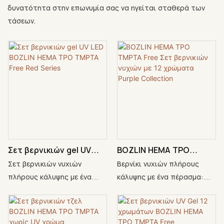
δυνατότητα στην επωνυμία σας να ηγείται σταθερά των
τάσεων.
Σετ βερνικιών gel UV
BOZLIN HEMA TPO
LED BOZLIN HEMA TPO
TMPTA Free Σετ
Σετ βερνικιών νυχιών
Βερνίκι νυχιών πλήρους
TMPTA Free Red Series
βερνικιών νυχιών με 12
πλήρους κάλυψης με ένα
κάλυψης με ένα πέρασμα:
χρώματα Purple
πέρασμα: Σειρά Crimson
Σειρά Duskberry Harvest -
Collection
Hearth, βιώστε το χρώμα με
βιώστε το χρώμα με
σιγουριά. Η σύνθεσή μας
σιγουριά. Η σύνθεσή μας