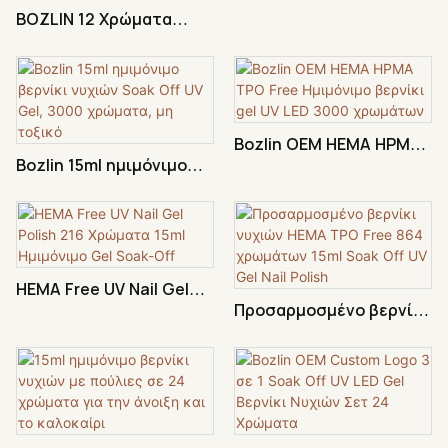
BOZLIN 12 Χρώματα
αποτέλεσμα; Ένα
αποτέλεσμα; Ένα
Φθινοπωρινής Σειράς
εκπληκτικό, έντονο χρώμα
εκπληκτικό, έντονο χρώμα
Νυχιών Ζωγραφικής
που προσφέρει άψογη
που προσφέρει άψογη
Liner Gel Polish
κάλυψη με μία μόνο στρώση
κάλυψη με μία μόνο στρώση
Χονδρέμπορος
- συνδυάζοντας την ηρεμία
- συνδυάζοντας την ηρεμία
Bozlin OEM HEMA HPMA
με την απαράμιλλη
με την απαράμιλλη
Bozlin 15ml ημιμόνιμο
TPO Free Ημιμόνιμο
απόδοση.
απόδοση.
βερνίκι νυχιών Soak Off
βερνίκι gel UV LED 3000
UV Gel, 3000 χρώματα,
χρωμάτων
μη τοξικό
HEMA Free UV Nail Gel
Προσαρμοσμένο βερνίκι
Polish 216 Χρώματα 15ml
νυχιών HEMA TPO Free
Ημιμόνιμο Gel Soak-Off
864 χρωμάτων 15ml Soak
Off UV Gel Nail Polish