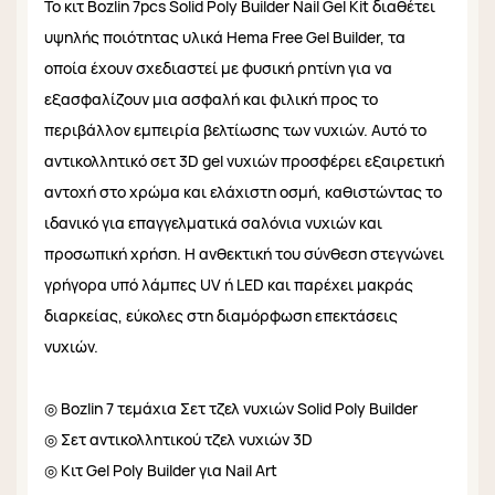
Το κιτ Bozlin 7pcs Solid Poly Builder Nail Gel Kit διαθέτει
υψηλής ποιότητας υλικά Hema Free Gel Builder, τα
οποία έχουν σχεδιαστεί με φυσική ρητίνη για να
εξασφαλίζουν μια ασφαλή και φιλική προς το
περιβάλλον εμπειρία βελτίωσης των νυχιών. Αυτό το
αντικολλητικό σετ 3D gel νυχιών προσφέρει εξαιρετική
αντοχή στο χρώμα και ελάχιστη οσμή, καθιστώντας το
ιδανικό για επαγγελματικά σαλόνια νυχιών και
προσωπική χρήση. Η ανθεκτική του σύνθεση στεγνώνει
γρήγορα υπό λάμπες UV ή LED και παρέχει μακράς
διαρκείας, εύκολες στη διαμόρφωση επεκτάσεις
νυχιών.
◎ Bozlin 7 τεμάχια Σετ τζελ νυχιών Solid Poly Builder
◎ Σετ αντικολλητικού τζελ νυχιών 3D
◎ Κιτ Gel Poly Builder για Nail Art