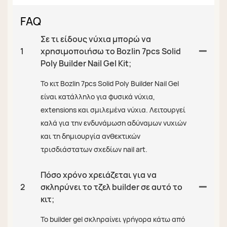
FAQ
Σε τι είδους νύχια μπορώ να
1
χρησιμοποιήσω το Bozlin 7pcs Solid
Poly Builder Nail Gel Kit;
Το κιτ Bozlin 7pcs Solid Poly Builder Nail Gel
είναι κατάλληλο για φυσικά νύχια,
extensions και σμιλεμένα νύχια. Λειτουργεί
καλά για την ενδυνάμωση αδύναμων νυχιών
και τη δημιουργία ανθεκτικών
τρισδιάστατων σχεδίων nail art.
Πόσο χρόνο χρειάζεται για να
2
σκληρύνει το τζελ builder σε αυτό το
κιτ;
Το builder gel σκληραίνει γρήγορα κάτω από