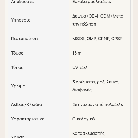
Απολαύστε
Εύκολα μουλιάζετε
Δείγμα+OEM+ODM+Μετά
Υπηρεσία
την πώληση
Πιστοποίηση
MSDS, GMP, CPNP, CPSR
Τόμος
15 ml
Τύπος
UV τζελ
3 χρώματα, ροζ, λευκό,
Χρώμα
διαφανές
Λέξεις-Κλειδιά
Σετ νυχιών από πολυζελέ
Χαρακτηριστικό
Οικολογικό
Κατασκευαστής
Χρήση