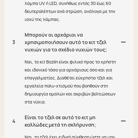
λάμπα UV ή LED, συνήθως εντός 30 έως 60
δευτερολέπτων ανά στρώση, ανάλογα με την
ισχύ της λάμπας.
Μπορούν οι αρχάριοι να
3
χρησιμοποιήσουν αυτό το κιτ τζελ
νυχιών για το σχέδιο νυχιών τους;
Ναι, το κιτ Bozlin είναι φιλικό προς το χρήστη
και ιδανικό τόσο για αρχάριους όσο και για
επαγγελματίες. Διαθέτει εύχρηστα τζελ και
εργαλεία πολυ-χτισμού που βοηθούν στη
δημιουργία ομαλών και ακριβών βελτιώσεων
στα νύχια.
Είναι το τζελ σε αυτό το κιτ μη
4
κολλώδες μετά τη σκλήρυνση;
Ναι, το τζελ έχει ειδική σύνθεση ώστε να μην