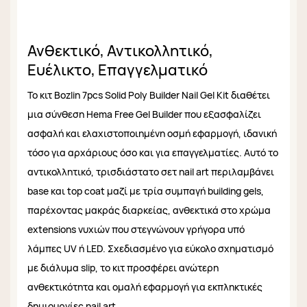
Ανθεκτικό, Αντικολλητικό,
Ευέλικτο, Επαγγελματικό
Το κιτ Bozlin 7pcs Solid Poly Builder Nail Gel Kit διαθέτει
μια σύνθεση Hema Free Gel Builder που εξασφαλίζει
ασφαλή και ελαχιστοποιημένη οσμή εφαρμογή, ιδανική
τόσο για αρχάριους όσο και για επαγγελματίες. Αυτό το
αντικολλητικό, τρισδιάστατο σετ nail art περιλαμβάνει
base και top coat μαζί με τρία συμπαγή building gels,
παρέχοντας μακράς διαρκείας, ανθεκτικά στο χρώμα
extensions νυχιών που στεγνώνουν γρήγορα υπό
λάμπες UV ή LED. Σχεδιασμένο για εύκολο σχηματισμό
με διάλυμα slip, το κιτ προσφέρει ανώτερη
ανθεκτικότητα και ομαλή εφαρμογή για εκπληκτικές
δημιουργίες nail art.