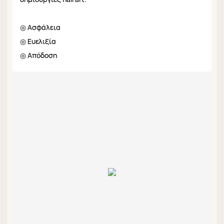
◎ Ασφάλεια
◎ Ευελιξία
◎ Απόδοση