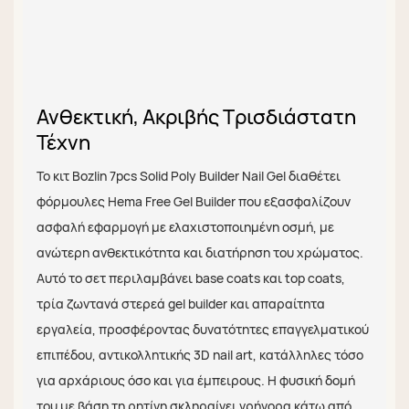
Ανθεκτική, Ακριβής Τρισδιάστατη
Τέχνη
Το κιτ Bozlin 7pcs Solid Poly Builder Nail Gel διαθέτει
φόρμουλες Hema Free Gel Builder που εξασφαλίζουν
ασφαλή εφαρμογή με ελαχιστοποιημένη οσμή, με
ανώτερη ανθεκτικότητα και διατήρηση του χρώματος.
Αυτό το σετ περιλαμβάνει base coats και top coats,
τρία ζωντανά στερεά gel builder και απαραίτητα
εργαλεία, προσφέροντας δυνατότητες επαγγελματικού
επιπέδου, αντικολλητικής 3D nail art, κατάλληλες τόσο
για αρχάριους όσο και για έμπειρους. Η φυσική δομή
του με βάση τη ρητίνη σκληραίνει γρήγορα κάτω από