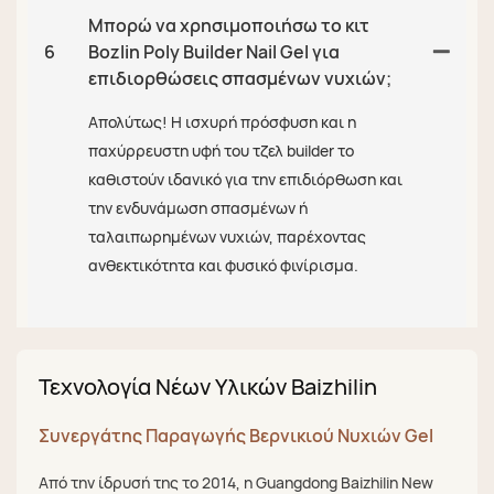
Μπορώ να χρησιμοποιήσω το κιτ
6
Bozlin Poly Builder Nail Gel για
επιδιορθώσεις σπασμένων νυχιών;
Απολύτως! Η ισχυρή πρόσφυση και η
παχύρρευστη υφή του τζελ builder το
καθιστούν ιδανικό για την επιδιόρθωση και
την ενδυνάμωση σπασμένων ή
ταλαιπωρημένων νυχιών, παρέχοντας
ανθεκτικότητα και φυσικό φινίρισμα.
Τεχνολογία Νέων Υλικών Baizhilin
Συνεργάτης Παραγωγής Βερνικιού Νυχιών Gel
Από την ίδρυσή της το 2014, η Guangdong Baizhilin New