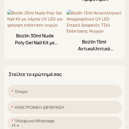
αντικολλητικό τζελ
LED Τζελ Κατασκευής
χεριών
Νυχιών
πολυαιθυλενίου 22
χρωμάτων για
επέκταση νυχιών
Bozlin 30ml Nude
Bozlin 15ml
Poly Gel Nail Kit με
Αντικολλητικό
λάμπα UV LED για
Απορροφητικό UV
γρήγορη επέκταση
LED Στερεό
νυχιών
Διαφανές Τζελ
Στείλτε το ερώτημά σας
Επέκτασης Νυχιών
Όνομα
ΗΛΕΚΤΡΟΝΙΚΗ ΔΙΕΥΘΥΝΣΗ
Τηλέφωνο/whatsapp
+1