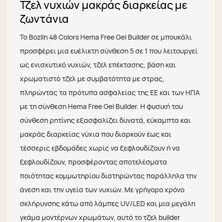
Τζελ νυχιών μακράς διαρκείας με
ζωντάνια
Το Bozlin 48 Colors Hema Free Gel Builder σε μπουκάλι
προσφέρει μια ευέλικτη σύνθεση 5 σε 1 που λειτουργεί
ως ενισχυτικό νυχιών, τζελ επέκτασης, βάση και
χρωματιστό τζελ με συμβατότητα με στρας,
πληρώντας τα πρότυπα ασφαλείας της ΕΕ και των ΗΠΑ
με τη σύνθεση Hema Free Gel Builder. Η φυσική του
σύνθεση ρητίνης εξασφαλίζει δυνατά, εύκαμπτα και
μακράς διαρκείας νύχια που διαρκούν έως και
τέσσερις εβδομάδες χωρίς να ξεφλουδίζουν ή να
ξεφλουδίζουν, προσφέροντας αποτελέσματα
ποιότητας κομμωτηρίου διατηρώντας παράλληλα την
άνεση και την υγεία των νυχιών. Με γρήγορο χρόνο
σκλήρυνσης κάτω από λάμπες UV/LED και μια μεγάλη
γκάμα μοντέρνων χρωμάτων, αυτό το τζελ builder