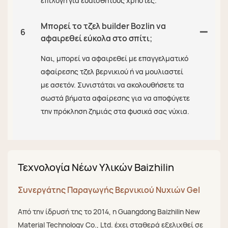
επιλογή για ευαίσθητους χρήστες.
Μπορεί το τζελ builder Bozlin να
6
αφαιρεθεί εύκολα στο σπίτι;
Ναι, μπορεί να αφαιρεθεί με επαγγελματικό
αφαίρεσης τζελ βερνικιού ή να μουλιαστεί
με ασετόν. Συνιστάται να ακολουθήσετε τα
σωστά βήματα αφαίρεσης για να αποφύγετε
την πρόκληση ζημιάς στα φυσικά σας νύχια.
Τεχνολογία Νέων Υλικών Baizhilin
Συνεργάτης Παραγωγής Βερνικιού Νυχιών Gel
Από την ίδρυσή της το 2014, η Guangdong Baizhilin New
Material Technology Co., Ltd. έχει σταθερά εξελιχθεί σε