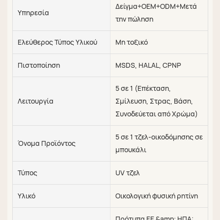
Δείγμα+OEM+ODM+Μετά
Υπηρεσία
την πώληση
Ελεύθερος Τύπος Υλικού
Μη τοξικό
Πιστοποίηση
MSDS, HALAL, CPNP
5 σε 1 (Επέκταση,
Λειτουργία
Σμίλευση, Στρας, Βάση,
Συνοδεύεται από Χρώμα)
5 σε 1 τζελ-οικοδόμησης σε
Όνομα Προϊόντος
μπουκάλι
Τύπος
UV τζελ
Υλικό
Οικολογική φυσική ρητίνη
Πρότυπα ΕΕ &amp; ΗΠΑ: