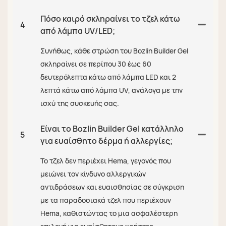
Πόσο καιρό σκληραίνει το τζελ κάτω
4
από λάμπα UV/LED;
Συνήθως, κάθε στρώση του Bozlin Builder Gel
σκληραίνει σε περίπου 30 έως 60
δευτερόλεπτα κάτω από λάμπα LED και 2
λεπτά κάτω από λάμπα UV, ανάλογα με την
ισχύ της συσκευής σας.
Είναι το Bozlin Builder Gel κατάλληλο
5
για ευαίσθητο δέρμα ή αλλεργίες;
Το τζελ δεν περιέχει Hema, γεγονός που
μειώνει τον κίνδυνο αλλεργικών
αντιδράσεων και ευαισθησίας σε σύγκριση
με τα παραδοσιακά τζελ που περιέχουν
Hema, καθιστώντας το μια ασφαλέστερη