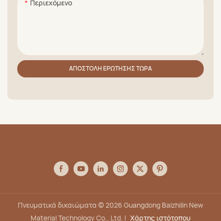
Περιεχόμενο
ΑΠΟΣΤΟΛΉ ΕΡΏΤΗΣΗΣ ΤΏΡΑ
Πνευματικά δικαιώματα © 2026 Guangdong Baizhilin New
Material Technology Co., Ltd. |
Χάρτης ιστότοπου