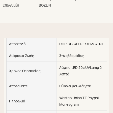
Επωνυμία:
BOZLIN
Αποστολή
DHL\UPS\FEDEX\EMS\TNT\SEA\
Διάρκεια Ζωής
3-4 εβδομάδες
Λάμπα LED 30s UVLamp 2
Χρόνος Θεραπείας
λεπτά
Απολαύστε
Εύκολα μουλιάζετε
Westen Union TT Paypal
Πληρωμή
Moneygram