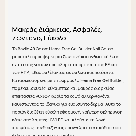
Μακράς Διάρκειας, Ασφαλές,
Ζωντανό, Εύκολο
Το Bozlin 48 Colors Hema Free Gel Builder Nail Gel σε
μπουκάλι προσφέρει μια ζωντανή και ανθεκτική λύση
ενίσχυσης νυχιών που πληροί τα πρότυπα της ΕΕ και
των ΗΠΑ, εξασφαλίζοντας ασφάλεια και ποιότητα.
Κατασκευασμένο με τη φόρμουλα Hema Free Gel Builder,
παρέχει ισχυρές, εύκαμπτες και μακράς διαρκείας
επεκτάσεις νυχιών χωρίς τα κοινά αλλεργιογόνα,
καθιστώντας το ιδανικό για ευαίσθητο δέρμα. Αυτό το
προϊόν διαθέτει εύκολη εφαρμογή, γρήγορη σκλήρυνση
κάτω από λάμπες UV/LED και πλούσια επιλογή
χρωμάτων, συνδυάζοντας επαγγελματική απόδοση και
φιλική προς το χρήστη ευκολία.