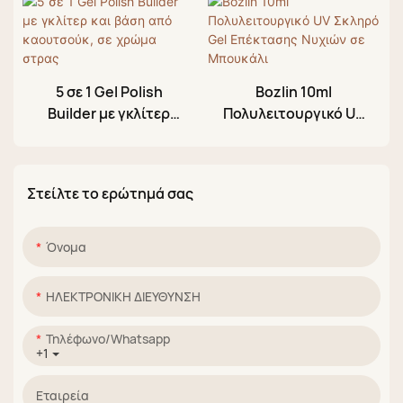
τεμάχια Μύτες
Νυχιών και Κόλλα
5 σε 1 Gel Polish
Bozlin 10ml
Builder με γκλίτερ
Πολυλειτουργικό UV
και βάση από
Σκληρό Gel
καουτσούκ, σε
Επέκτασης Νυχιών
χρώμα στρας
σε Μπουκάλι
Στείλτε το ερώτημά σας
Όνομα
ΗΛΕΚΤΡΟΝΙΚΗ ΔΙΕΥΘΥΝΣΗ
Τηλέφωνο/whatsapp
+1
Εταιρεία