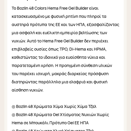
Το Bozlin 48 Colors Hema Free Gel Builder είναι
κατασκευασμένο με φυσική ρητίνη που πληροί τα
αυστηρά πρότυπα της ΕΕ και των ΗΠΑ, εξασφαλίζοντας
μια ασφαλή και ευέλικτη εμπειρία βελτίωσης των
νυχιών. Αυτό το Hema Free Gel Builder δεν περιέχει
επιβλαβείς ουσίες όπως TPO, Di-Hema και HPMA,
καθιστώντας το ιδανικό για ευαίσθητα νύχια και
παρατεταμένη χρήση. Η προηγμένη σύνθεση υλικών
του παρέχει ισχυρή, μακράς διαρκείας πρόσφυση
διατηρώντας παράλληλα μια ελαφριά και φυσική
αίσθηση νυχιών.
◎ Bozlin 48 Χρώματα Χύμα Χωρίς Χύμα Τζελ
◎ Bozlin 48 Χρώματα Gel Χτίσματος Νυχιών Χωρίς
Hema σε Μπουκάλι Πρότυπο Gel ΕΕ ΗΠΑ
◎ Bozlin 48 Χρώματα Υλικό Χτίσματος Τζελ