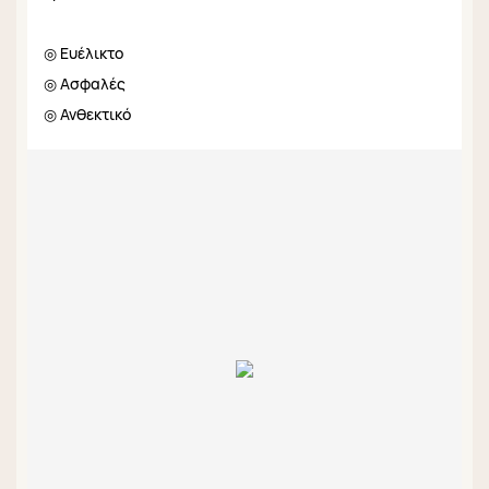
◎ Ευέλικτο
◎ Ασφαλές
◎ Ανθεκτικό