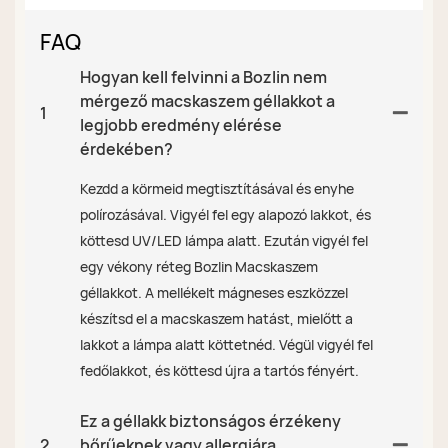
FAQ
Hogyan kell felvinni a Bozlin nem
mérgező macskaszem géllakkot a
1
legjobb eredmény elérése
érdekében?
Kezdd a körmeid megtisztításával és enyhe
polírozásával. Vigyél fel egy alapozó lakkot, és
köttesd UV/LED lámpa alatt. Ezután vigyél fel
egy vékony réteg Bozlin Macskaszem
géllakkot. A mellékelt mágneses eszközzel
készítsd el a macskaszem hatást, mielőtt a
lakkot a lámpa alatt köttetnéd. Végül vigyél fel
fedőlakkot, és köttesd újra a tartós fényért.
Ez a géllakk biztonságos érzékeny
2
bőrűeknek vagy allergiára