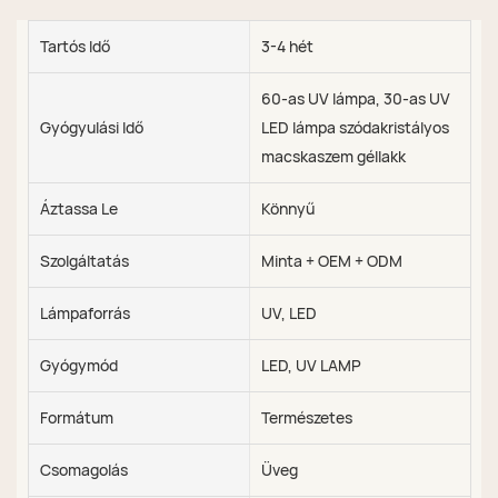
Tartós Idő
3-4 hét
60-as UV lámpa, 30-as UV
Gyógyulási Idő
LED lámpa szódakristályos
macskaszem géllakk
Áztassa Le
Könnyű
Szolgáltatás
Minta + OEM + ODM
Lámpaforrás
UV, LED
Gyógymód
LED, UV LAMP
Formátum
Természetes
Csomagolás
Üveg