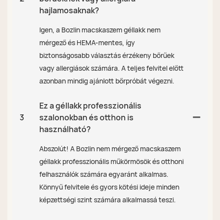
hajlamosaknak?
Igen, a Bozlin macskaszem géllakk nem
mérgező és HEMA-mentes, így
biztonságosabb választás érzékeny bőrűek
vagy allergiások számára. A teljes felvitel előtt
azonban mindig ajánlott bőrpróbát végezni.
Ez a géllakk professzionális
3
szalonokban és otthon is
használható?
Abszolút! A Bozlin nem mérgező macskaszem
géllakk professzionális műkörmösök és otthoni
felhasználók számára egyaránt alkalmas.
Könnyű felvitele és gyors kötési ideje minden
képzettségi szint számára alkalmassá teszi.