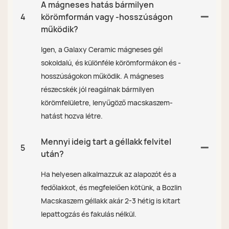
A mágneses hatás bármilyen
4
körömformán vagy -hosszúságon
működik?
Igen, a Galaxy Ceramic mágneses gél
sokoldalú, és különféle körömformákon és -
hosszúságokon működik. A mágneses
részecskék jól reagálnak bármilyen
körömfelületre, lenyűgöző macskaszem-
hatást hozva létre.
Mennyi ideig tart a géllakk felvitel
5
után?
Ha helyesen alkalmazzuk az alapozót és a
fedőlakkot, és megfelelően kötünk, a Bozlin
Macskaszem géllakk akár 2-3 hétig is kitart
lepattogzás és fakulás nélkül.