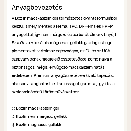
Anyagbevezetés
A Bozlin macskaszem gél természetes gyantaformulából
készül, amely mentes a Hema, TPO, Di-Hema és HPMA
anyagoktól, így nem mérgező és bőrbarát élményt nyújt.
Ez a Galaxy kerámia mágneses géllakk gazdag csillogó
pigmenteket tartalmaz egészséges, az EU és az USA
szabványoknak megfelelő összetevőkkel kombinálva a
biztonságos, mégis lenyűgöző macskaszem hatás
érdekében. Prémium anyagösszetétele kiváló tapadást,
alacsony szaghatást és tartósságot garantál, így ideális
szalonminőségű körömművészethez.
◎ Bozlin macskaszem gél
◎ Bozlin nem mérgező géllakk
◎ Bozlin mágneses géllakk