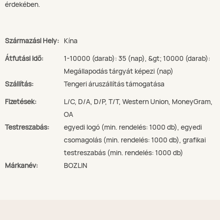
érdekében.
Származási Hely:
Kína
Átfutási Idő:
1-10000 (darab): 35 (nap), &gt; 10000 (darab):
Megállapodás tárgyát képezi (nap)
Szállítás:
Tengeri áruszállítás támogatása
Fizetések:
L/C, D/A, D/P, T/T, Western Union, MoneyGram,
OA
Testreszabás:
egyedi logó (min. rendelés: 1000 db), egyedi
csomagolás (min. rendelés: 1000 db), grafikai
testreszabás (min. rendelés: 1000 db)
Márkanév:
BOZLIN