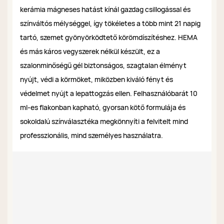
kerámia mágneses hatást kínál gazdag csillogással és
színváltós mélységgel, így tökéletes a több mint 21 napig
tartó, szemet gyönyörködtető körömdíszítéshez. HEMA
és más káros vegyszerek nélkül készült, ez a
szalonminőségű gél biztonságos, szagtalan élményt
nyújt, védi a körmöket, miközben kiváló fényt és
védelmet nyújt a lepattogzás ellen. Felhasználóbarát 10
ml-es flakonban kapható, gyorsan kötő formulája és
sokoldalú színválasztéka megkönnyíti a felvitelt mind
professzionális, mind személyes használatra.