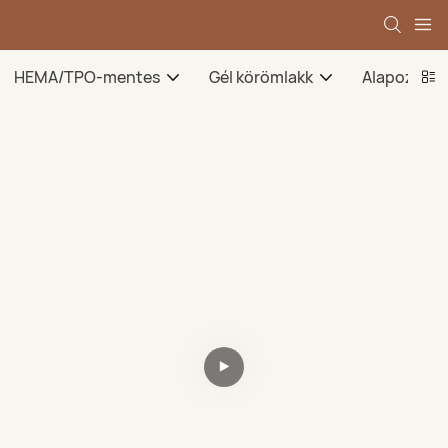
HEMA/TPO-mentes
Gél körömlakk
Alapozó gé