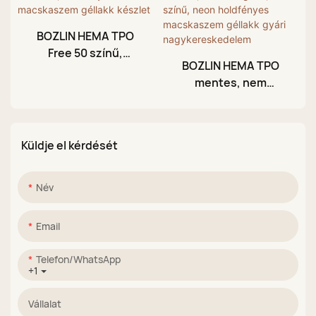
BOZLIN HEMA TPO
Free 50 színű,
BOZLIN HEMA TPO
holdfényes kerámia
mentes, nem
macskaszem géllakk
mérgező, 27 színű,
készlet
neon holdfényes
macskaszem géllakk
Küldje el kérdését
gyári
nagykereskedelem
Név
Email
Telefon/WhatsApp
+1
Vállalat