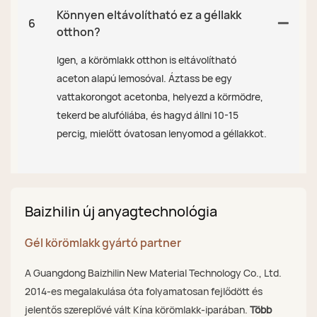
Könnyen eltávolítható ez a géllakk
6
otthon?
Igen, a körömlakk otthon is eltávolítható
aceton alapú lemosóval. Áztass be egy
vattakorongot acetonba, helyezd a körmödre,
tekerd be alufóliába, és hagyd állni 10-15
percig, mielőtt óvatosan lenyomod a géllakkot.
Baizhilin új anyagtechnológia
Gél körömlakk gyártó partner
A Guangdong Baizhilin New Material Technology Co., Ltd.
2014-es megalakulása óta folyamatosan fejlődött és
jelentős szereplővé vált Kína körömlakk-iparában.
Több