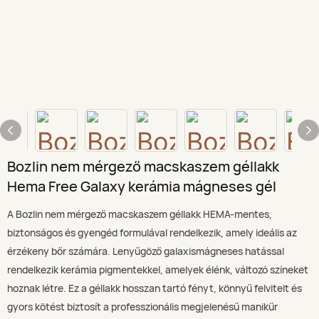
Bozlin nem mérgező macskaszem géllakk
Hema Free Galaxy kerámia mágneses gél
A Bozlin nem mérgező macskaszem géllakk HEMA-mentes,
biztonságos és gyengéd formulával rendelkezik, amely ideális az
érzékeny bőr számára. Lenyűgöző galaxismágneses hatással
rendelkezik kerámia pigmentekkel, amelyek élénk, változó színeket
hoznak létre. Ez a géllakk hosszan tartó fényt, könnyű felvitelt és
gyors kötést biztosít a professzionális megjelenésű manikűr