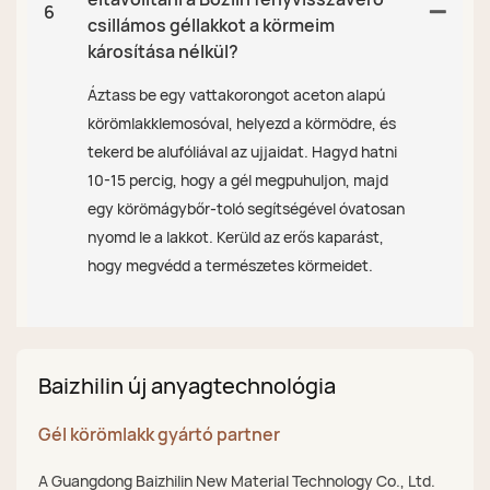
6
csillámos géllakkot a körmeim
károsítása nélkül?
Áztass be egy vattakorongot aceton alapú
körömlakklemosóval, helyezd a körmödre, és
tekerd be alufóliával az ujjaidat. Hagyd hatni
10-15 percig, hogy a gél megpuhuljon, majd
egy körömágybőr-toló segítségével óvatosan
nyomd le a lakkot. Kerüld az erős kaparást,
hogy megvédd a természetes körmeidet.
Baizhilin új anyagtechnológia
Gél körömlakk gyártó partner
A Guangdong Baizhilin New Material Technology Co., Ltd.