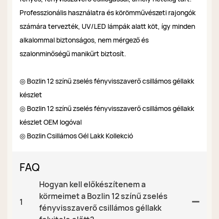
Professzionális használatra és körömművészeti rajongók
számára tervezték, UV/LED lámpák alatt köt, így minden
alkalommal biztonságos, nem mérgező és
szalonminőségű manikűrt biztosít.
◎ Bozlin 12 színű zselés fényvisszaverő csillámos géllakk
készlet
◎ Bozlin 12 színű zselés fényvisszaverő csillámos géllakk
készlet OEM logóval
◎ Bozlin Csillámos Gél Lakk Kollekció
FAQ
Hogyan kell előkészítenem a
körmeimet a Bozlin 12 színű zselés
1
fényvisszaverő csillámos géllakk