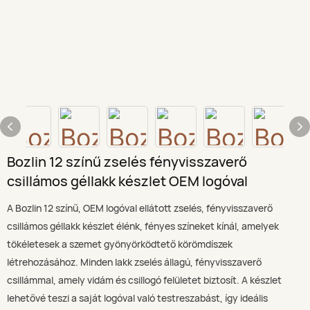
Bozlin 12 színű zselés fényvisszaverő
csillámos géllakk készlet OEM logóval
A Bozlin 12 színű, OEM logóval ellátott zselés, fényvisszaverő
csillámos géllakk készlet élénk, fényes színeket kínál, amelyek
tökéletesek a szemet gyönyörködtető körömdíszek
létrehozásához. Minden lakk zselés állagú, fényvisszaverő
csillámmal, amely vidám és csillogó felületet biztosít. A készlet
lehetővé teszi a saját logóval való testreszabást, így ideális