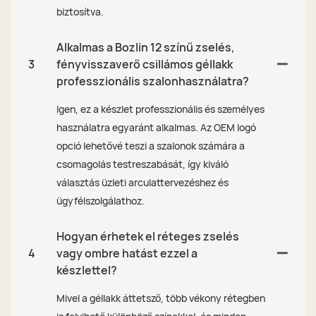
biztosítva.
Alkalmas a Bozlin 12 színű zselés,
3
fényvisszaverő csillámos géllakk
professzionális szalonhasználatra?
Igen, ez a készlet professzionális és személyes
használatra egyaránt alkalmas. Az OEM logó
opció lehetővé teszi a szalonok számára a
csomagolás testreszabását, így kiváló
választás üzleti arculattervezéshez és
ügyfélszolgálathoz.
Hogyan érhetek el réteges zselés
4
vagy ombre hatást ezzel a
készlettel?
Mivel a géllakk áttetsző, több vékony rétegben