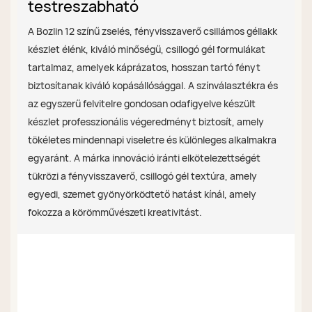
testreszabható
A Bozlin 12 színű zselés, fényvisszaverő csillámos géllakk
készlet élénk, kiváló minőségű, csillogó gél formulákat
tartalmaz, amelyek káprázatos, hosszan tartó fényt
biztosítanak kiváló kopásállósággal. A színválasztékra és
az egyszerű felvitelre gondosan odafigyelve készült
készlet professzionális végeredményt biztosít, amely
tökéletes mindennapi viseletre és különleges alkalmakra
egyaránt. A márka innováció iránti elkötelezettségét
tükrözi a fényvisszaverő, csillogó gél textúra, amely
egyedi, szemet gyönyörködtető hatást kínál, amely
fokozza a körömművészeti kreativitást.