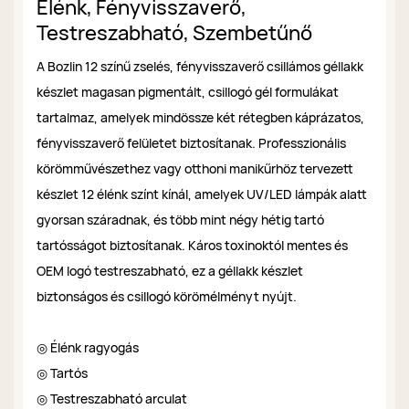
Élénk, Fényvisszaverő,
Testreszabható, Szembetűnő
A Bozlin 12 színű zselés, fényvisszaverő csillámos géllakk
készlet magasan pigmentált, csillogó gél formulákat
tartalmaz, amelyek mindössze két rétegben káprázatos,
fényvisszaverő felületet biztosítanak. Professzionális
körömművészethez vagy otthoni manikűrhöz tervezett
készlet 12 élénk színt kínál, amelyek UV/LED lámpák alatt
gyorsan száradnak, és több mint négy hétig tartó
tartósságot biztosítanak. Káros toxinoktól mentes és
OEM logó testreszabható, ez a géllakk készlet
biztonságos és csillogó körömélményt nyújt.
◎ Élénk ragyogás
◎ Tartós
◎ Testreszabható arculat