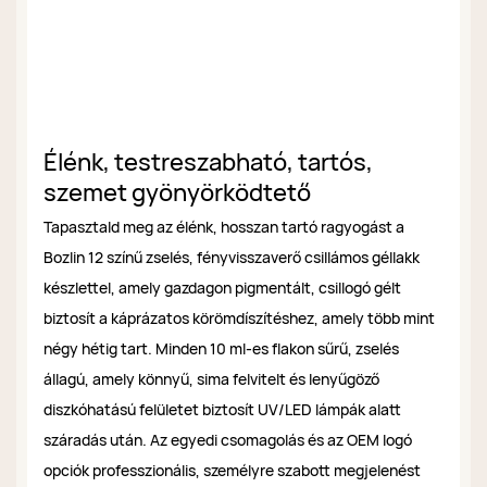
Élénk, testreszabható, tartós,
szemet gyönyörködtető
Tapasztald meg az élénk, hosszan tartó ragyogást a
Bozlin 12 színű zselés, fényvisszaverő csillámos géllakk
készlettel, amely gazdagon pigmentált, csillogó gélt
biztosít a káprázatos körömdíszítéshez, amely több mint
négy hétig tart. Minden 10 ml-es flakon sűrű, zselés
állagú, amely könnyű, sima felvitelt és lenyűgöző
diszkóhatású felületet biztosít UV/LED lámpák alatt
száradás után. Az egyedi csomagolás és az OEM logó
opciók professzionális, személyre szabott megjelenést