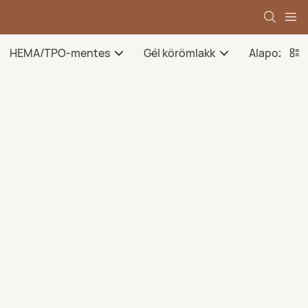
HEMA/TPO-mentes
Gél körömlakk
Alapozó gé