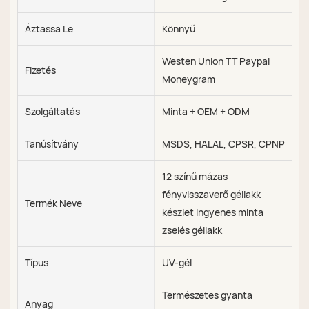
Áztassa Le
Könnyű
Westen Union TT Paypal
Fizetés
Moneygram
Szolgáltatás
Minta + OEM + ODM
Tanúsítvány
MSDS, HALAL, CPSR, CPNP
12 színű mázas
fényvisszaverő géllakk
Termék Neve
készlet ingyenes minta
zselés géllakk
Típus
UV-gél
Természetes gyanta
Anyag