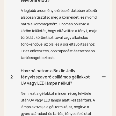
felvitele előtt?
A legjobb eredmény elérése érdekében először
alaposan tisztítsd meg a körmeidet, és nyomd
hátra a körömágybőrt. Finoman polírozd a
köröm felületét, hogy eltávolítsd a fényt, majd
töröld át körömtisztítóval vagy alkoholos
törlőkendővel az olaj és a por eltávolításához.
Ez az előkészítés jobb tapadást és tartósabb
tartósságot biztosít.
Használhatom a Bozlin Jelly
2
fényvisszaverő csillámos géllakkot
UV vagy LED lámpa nélkül?
Nem, ezt a géllakkot minden réteg felvitele
után UV vagy LED lámpa alatt kell szárítani. A
lámpa aktiválja a gél formuláját, segítve a
gyors száradást és tartós, fényes felületet