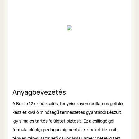
Anyagbevezetés
A Bozlin 12 színű zselés, fényvisszaverő csillámos géllakk
készlet kiváló minőségű természetes gyantából készült,
így sima és tartós felületet biztosít. Ez a csillogó gél
formula élénk, gazdagon pigmentált színeket biztosít,
fényes, fényvisszaverő csillogással, amely hetekig tart.