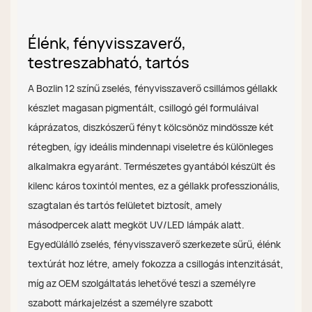
Élénk, fényvisszaverő,
testreszabható, tartós
A Bozlin 12 színű zselés, fényvisszaverő csillámos géllakk
készlet magasan pigmentált, csillogó gél formuláival
káprázatos, diszkószerű fényt kölcsönöz mindössze két
rétegben, így ideális mindennapi viseletre és különleges
alkalmakra egyaránt. Természetes gyantából készült és
kilenc káros toxintól mentes, ez a géllakk professzionális,
szagtalan és tartós felületet biztosít, amely
másodpercek alatt megköt UV/LED lámpák alatt.
Egyedülálló zselés, fényvisszaverő szerkezete sűrű, élénk
textúrát hoz létre, amely fokozza a csillogás intenzitását,
míg az OEM szolgáltatás lehetővé teszi a személyre
szabott márkajelzést a személyre szabott