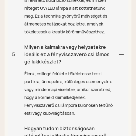
is felvihető különböző színekkel, és minden
réteget UV/LED lámpa alatt köttethetünk
meg. Ez a technika gyönyörű mélységet és
átmenetes hatásokat hoz létre, amelyek
tökéletesek a kreatív körömművészethez.
Milyen alkalmakra vagy helyzetekre
5
ideális ez a fényvisszaverő csillámos
géllakk készlet?
Élénk, csillogó felülete tökéletessé teszi
partikra, ünnepekre, különleges eseményekre
vagy mindennapi viseletre, amikor szeretnéd,
hogy a körmeid kiemelkedjenek.
Fényvisszaverő csillámpora különösen feltűnő
esti vagy klubvilágításban.
Hogyan tudom biztonságosan
eltávolítani a Bozlin fényvisszaverő