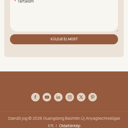
Tartalom
KÜLDJE EL MOST
Szerzői jog © 2026 Guangdong Baizhilin Új Anyagtechnológiai
Kft. |
Oldaltérkép