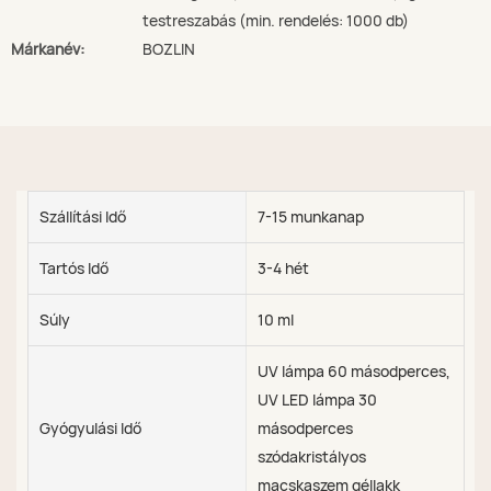
testreszabás (min. rendelés: 1000 db)
Márkanév:
BOZLIN
Szállítási Idő
7-15 munkanap
Tartós Idő
3-4 hét
Súly
10 ml
UV lámpa 60 másodperces,
UV LED lámpa 30
Gyógyulási Idő
másodperces
szódakristályos
macskaszem géllakk