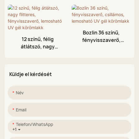
színű csillogó
csillogó gyémánt
fényvisszaverő
fényvisszaverő
géllakk
géllakk gyári
nagykereskedő
Bozlin 36 színű,
12 színű, félig
fényvisszaverő,
átlátszó, nagy
csillámos,
flitteres,
lemosható UV gél
fényvisszaverő,
körömlakk
lemosható UV gél
Küldje el kérdését
körömlakk
Név
Email
Telefon/WhatsApp
+1