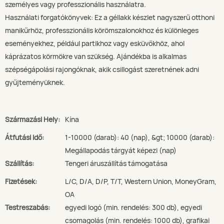
személyes vagy professzionális használatra.
Használati forgatókönyvek: Ez a géllakk készlet nagyszerű otthoni
manikűrhöz, professzionális körömszalonokhoz és különleges
eseményekhez, például partikhoz vagy esküvőkhöz, ahol
káprázatos körmökre van szükség. Ajándékba is alkalmas
szépségápolási rajongóknak, akik csillogást szeretnének adni
gyűjteményüknek.
Származási Hely:
Kína
Átfutási Idő:
1-10000 (darab): 40 (nap), &gt; 10000 (darab):
Megállapodás tárgyát képezi (nap)
Szállítás:
Tengeri áruszállítás támogatása
Fizetések:
L/C, D/A, D/P, T/T, Western Union, MoneyGram,
OA
Testreszabás:
egyedi logó (min. rendelés: 300 db), egyedi
csomagolás (min. rendelés: 1000 db), grafikai