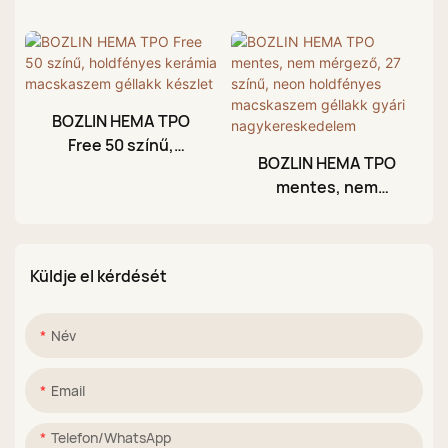
Szivárványos
nude színű
Macskaszem Zselé
macskaszem géllakk
Nagykereskedő
gyártó
BOZLIN HEMA TPO
Free 50 színű,
BOZLIN HEMA TPO
holdfényes kerámia
mentes, nem
macskaszem géllakk
mérgező, 27 színű,
készlet
neon holdfényes
macskaszem géllakk
Küldje el kérdését
gyári
nagykereskedelem
Név
Email
Telefon/WhatsApp