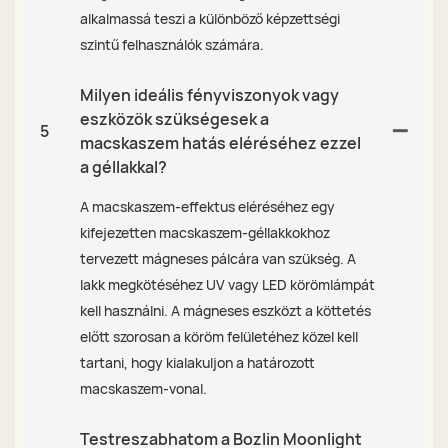
alkalmassá teszi a különböző képzettségi
szintű felhasználók számára.
Milyen ideális fényviszonyok vagy
eszközök szükségesek a
5
macskaszem hatás eléréséhez ezzel
a géllakkal?
A macskaszem-effektus eléréséhez egy
kifejezetten macskaszem-géllakkokhoz
tervezett mágneses pálcára van szükség. A
lakk megkötéséhez UV vagy LED körömlámpát
kell használni. A mágneses eszközt a köttetés
előtt szorosan a köröm felületéhez közel kell
tartani, hogy kialakuljon a határozott
macskaszem-vonal.
Testreszabhatom a Bozlin Moonlight