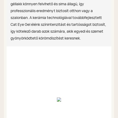
géllakk könnyen felvihető és sima állagú, így
professzionális eredményt biztosít otthon vagy a
szalonban. A kerámia technológiával továbbfejlesztett
Cat Eye Gel élénk színintenzitást és tartósságot biztosít,
így kötelező darab azok számára, akik egyedi és szemet
gyönyörködtető körömdíszítést keresnek.