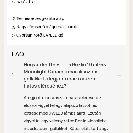
használatra.
◎ Természetes gyanta alap
◎ Nagy sűrűségű mágneses porok
◎ Gyorsan kötő UV/LED gél
FAQ
Hogyan kell felvinni a Bozlin 10 ml-es
Moonlight Ceramic macskaszem
1
géllakkot a legjobb macskaszem
hatás eléréséhez?
A legjobb macskaszem-hatás eléréséhez
először vigyél fel egy alapozó lakkot, és
köttesd meg UV/LED lámpa alatt. Ezután
vigyél fel egy vékony réteg Bozlin Moonlight
macskaszem-géllakkot. Kötés előtt tarts egy