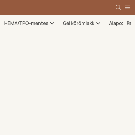
HEMA/TPO-mentes
Gél körömlakk
Alapozó gé