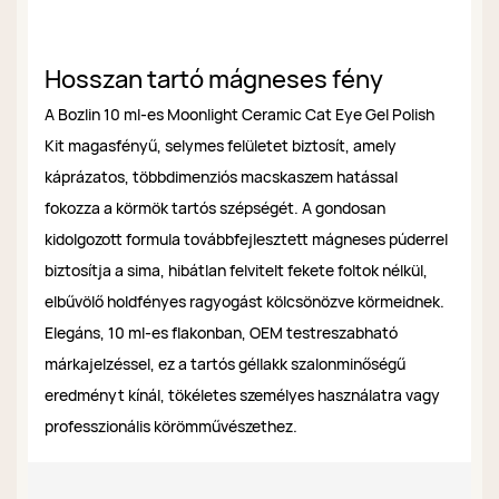
Hosszan tartó mágneses fény
A Bozlin 10 ml-es Moonlight Ceramic Cat Eye Gel Polish
Kit magasfényű, selymes felületet biztosít, amely
káprázatos, többdimenziós macskaszem hatással
fokozza a körmök tartós szépségét. A gondosan
kidolgozott formula továbbfejlesztett mágneses púderrel
biztosítja a sima, hibátlan felvitelt fekete foltok nélkül,
elbűvölő holdfényes ragyogást kölcsönözve körmeidnek.
Elegáns, 10 ml-es flakonban, OEM testreszabható
márkajelzéssel, ez a tartós géllakk szalonminőségű
eredményt kínál, tökéletes személyes használatra vagy
professzionális körömművészethez.