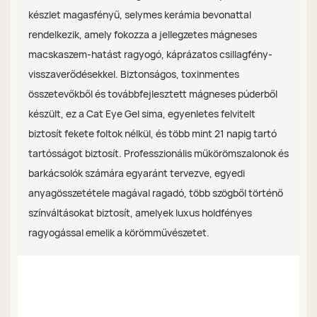
készlet magasfényű, selymes kerámia bevonattal
rendelkezik, amely fokozza a jellegzetes mágneses
macskaszem-hatást ragyogó, káprázatos csillagfény-
visszaverődésekkel. Biztonságos, toxinmentes
összetevőkből és továbbfejlesztett mágneses púderből
készült, ez a Cat Eye Gel sima, egyenletes felvitelt
biztosít fekete foltok nélkül, és több mint 21 napig tartó
tartósságot biztosít. Professzionális műkörömszalonok és
barkácsolók számára egyaránt tervezve, egyedi
anyagösszetétele magával ragadó, több szögből történő
színváltásokat biztosít, amelyek luxus holdfényes
ragyogással emelik a körömművészetet.