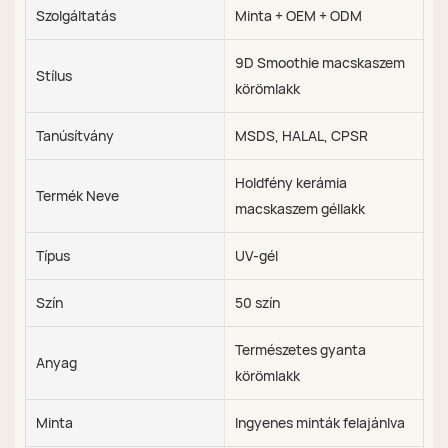
Szolgáltatás
Minta + OEM + ODM
9D Smoothie macskaszem
Stílus
körömlakk
Tanúsítvány
MSDS, HALAL, CPSR
Holdfény kerámia
Termék Neve
macskaszem géllakk
Típus
UV-gél
Szín
50 szín
Természetes gyanta
Anyag
körömlakk
Minta
Ingyenes minták felajánlva