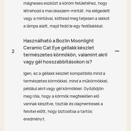
mágneses eszközt a köröm felületéhez, hogy
létrehozd a macskaszem-mintát. Ha elégedett
vagy a mintával, köttesd meg teljesen a lakkot
a lámpa alatt, majd fedd le egy fedőlakkkal.
Használható a Bozlin Moonlight
Ceramic Cat Eye géllakk készlet
2
természetes körmökön, valamint akril
vagy gél hosszabbításokon is?
Igen, ez a géllakk készlet kompatibilis mind a
természetes körmökkel, mind a műkörmökkel,
például akril vagy gél körmökkel. Győződjön
meg róla, hogy a körmök megfelelően elő
vannak készítve, tiszták és olajmentesek a
felvitel előtt, hogy biztosítsa a tartós
eredményt.