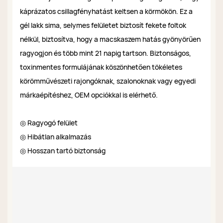
káprázatos csillagfényhatást keltsen a körmökön. Ez a
gél lakk sima, selymes felületet biztosít fekete foltok
nélkül, biztosítva, hogy a macskaszem hatás gyönyörűen
ragyogjon és több mint 21 napig tartson. Biztonságos,
toxinmentes formulájának köszönhetően tökéletes
körömművészeti rajongóknak, szalonoknak vagy egyedi
márkaépítéshez, OEM opciókkal is elérhető.
◎ Ragyogó felület
◎ Hibátlan alkalmazás
◎ Hosszan tartó biztonság