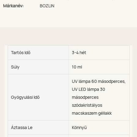
Márkanév:
BOZLIN
Tartós Idő
3-4 hét
Súly
10 ml
UV lámpa 60 másodperces,
UV LED lámpa 30
Gyógyulási Idő
másodperces
szódakristályos
macskaszem géllakk
Áztassa Le
Könnyű