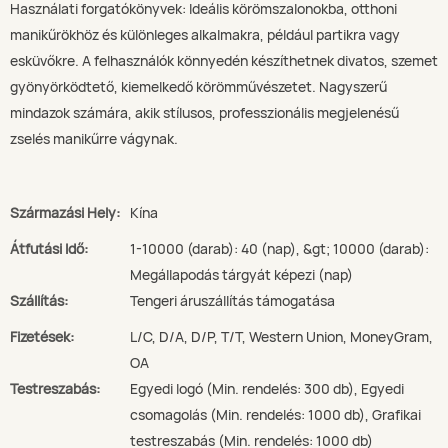
Használati forgatókönyvek: Ideális körömszalonokba, otthoni
manikűrökhöz és különleges alkalmakra, például partikra vagy
esküvőkre. A felhasználók könnyedén készíthetnek divatos, szemet
gyönyörködtető, kiemelkedő körömművészetet. Nagyszerű
mindazok számára, akik stílusos, professzionális megjelenésű
zselés manikűrre vágynak.
Származási Hely:
Kína
Átfutási Idő:
1-10000 (darab): 40 (nap), &gt; 10000 (darab):
Megállapodás tárgyát képezi (nap)
Szállítás:
Tengeri áruszállítás támogatása
Fizetések:
L/C, D/A, D/P, T/T, Western Union, MoneyGram,
OA
Testreszabás:
Egyedi logó (Min. rendelés: 300 db), Egyedi
csomagolás (Min. rendelés: 1000 db), Grafikai
testreszabás (Min. rendelés: 1000 db)