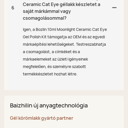
Ceramic Cat Eye géllakk készletet a
6
saját márkámmal vagy
csomagolásommal?
Igen, a Bozlin 10ml Moonlight Ceramic Cat Eye
Gel Polish Kit támogatja az OEM és az egyedi
márkaépítési lehetőségeket. Testreszabhatja
a csomagolást, a címkéket és a
márkaelemeket az üzleti igényeinek
megfelelően, és személyre szabott
termékkészletet hozhat létre.
Baizhilin új anyagtechnológia
Gél körömlakk gyártó partner