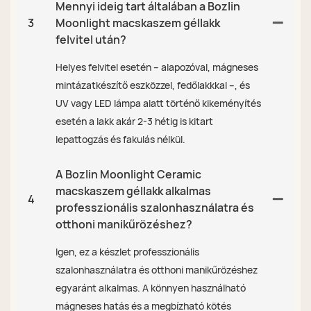
Mennyi ideig tart általában a Bozlin
3
Moonlight macskaszem géllakk
felvitel után?
Helyes felvitel esetén – alapozóval, mágneses
mintázatkészítő eszközzel, fedőlakkkal –, és
UV vagy LED lámpa alatt történő kikeményítés
esetén a lakk akár 2-3 hétig is kitart
lepattogzás és fakulás nélkül.
A Bozlin Moonlight Ceramic
macskaszem géllakk alkalmas
4
professzionális szalonhasználatra és
otthoni manikűrözéshez?
Igen, ez a készlet professzionális
szalonhasználatra és otthoni manikűrözéshez
egyaránt alkalmas. A könnyen használható
mágneses hatás és a megbízható kötés