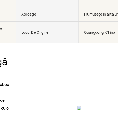
Aplicație
Frumusețe în arta un
re
Locul De Origine
Guangdong, China
gă
rcubeu
,
 de
 cu o