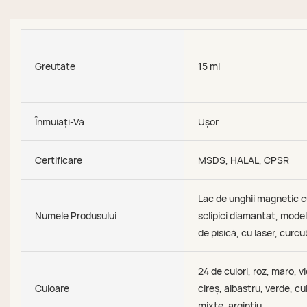
Greutate
15 ml
Înmuiați-Vă
Ușor
Certificare
MSDS, HALAL, CPSR
Lac de unghii magnetic 
Numele Produsului
sclipici diamantat, model
de pisică, cu laser, curc
24 de culori, roz, maro, vi
Culoare
cireș, albastru, verde, cul
mixte, argintiu