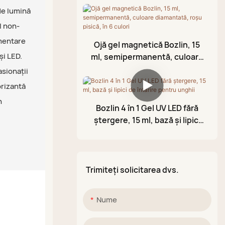
Gel de ștampilare
OEM
cauciuc
de lumină
Ulei pentru cuticule
l non-
Strat de acoperire fără
gmentare
ștergere
Ojă gel magnetică Bozlin, 15
Gel din folie
și LED.
ml, semipermanentă, culoare
Gel de modelare 3D
diamantată, roșu pisică, în 6
asionații
culori
Oja cu gel craclă
orizantă
Stilou cu vopsea acrilică
n
Bozlin 4 în 1 Gel UV LED fără
Paletă de noroi
ștergere, 15 ml, bază și lipici
de întărire pentru unghii
strălucitor
Trimiteți solicitarea dvs.
Nume