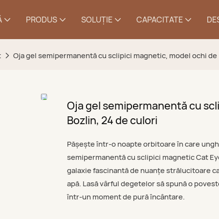
Ă
PRODUS
SOLUŢIE
CAPACITATE
DE
t
Oja gel semipermanentă cu sclipici magnetic, model ochi de pi
Oja gel semipermanentă cu scli
Bozlin, 24 de culori
Pășește într-o noapte orbitoare în care unghi
semipermanentă cu sclipici magnetic Cat Eye 
galaxie fascinantă de nuanțe strălucitoare c
apă. Lasă vârful degetelor să spună o povest
într-un moment de pură încântare.