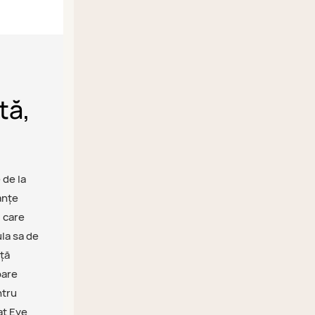
tă,
 de la
anțe
 care
la sa de
nță
oare
ntru
at Eye