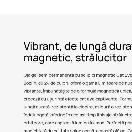
Vibrant, de lungă dura
magnetic, strălucitor
Oja gel semipermanentă cu sclipici magnetic Cat Eye
Bozlin, cu 24 de culori, oferă o gamă uimitoare de nu
vibrante, îmbunătățite de o formulă magnetică unică,
creează cu ușurință efecte cat eye captivante. Formu
lungă durată, rezistentă la ciobire, asigură o reziste
îndelungată, oferind în același timp finisaje strălucit
orbitoare, care captează lumina frumos. Perfectă pe
manichiură de calitate salon acasă, această ojă gel C