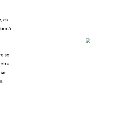
, cu
 formă
re se
entru
 se
ii