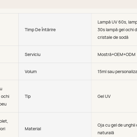
Lampă UV 60s, lam
Timp De Întărire
30s lampă gel ochi d
cristale de sodă
Serviciu
Mostră+OEM+ODM
Volum
15ml sau personaliz
cu
 ochi
Tip
Gel UV
ubeu
olet,
Oja cu gel de unghii 
ori
Material
naturală