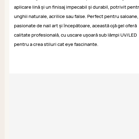
aplicare lină și un finisaj impecabil și durabil, potrivit pent
unghii naturale, acrilice sau false. Perfect pentru saloane,
pasionate de nail art și începătoare, această ojă gel oferă
calitate profesională, cu uscare ușoară sub lămpi UV/LED
pentru a crea stiluri cat eye fascinante.