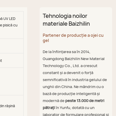
Tehnologia noilor
pă UV LED
materiale Baizhilin
e pisică cu
Partener de producție a ojei cu
gel
De la înființarea sa în 2014,
Guangdong Baizhilin New Material
at
Technology Co., Ltd. a crescut
constant și a devenit o forță
semnificativă în industria gelului de
unghii din China. Ne mândrim cu o
bază de producție inteligentă și
modernă de
peste 13.000 de metri
din rășină
pătrați
în Yunfu, dotată cu un
laborator de formulare profesional și