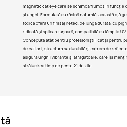
magnetic cat eye care se schimbă frumos în funcție 
și unghi. Formulată cu rășină naturală, această ojă ge
toxică oferă un finisaj neted, de lungă durată, cu pi
ridicată și aplicare ușoară, compatibilă cu lămpile UV 
Concepută atât pentru profesioniștii, cât și pentru p
de nail art, structura sa durabilă și extrem de reflect
asigură unghii vibrante și atrăgătoare, care își menți
strălucirea timp de peste 21 de zile.
ată