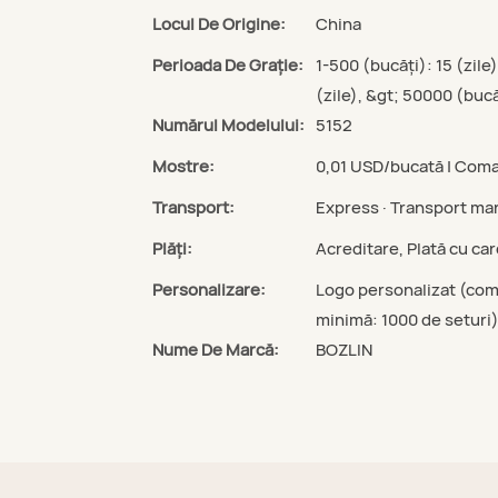
Locul De Origine:
China
Perioada De Graţie:
1-500 (bucăți): 15 (zile
(zile), &gt; 50000 (bucă
Numărul Modelului:
5152
Mostre:
0,01 USD/bucată | Coma
Transport:
Express · Transport mar
Plăți:
Acreditare, Plată cu ca
Personalizare:
Logo personalizat (com
minimă: 1000 de seturi)
Nume De Marcă:
BOZLIN