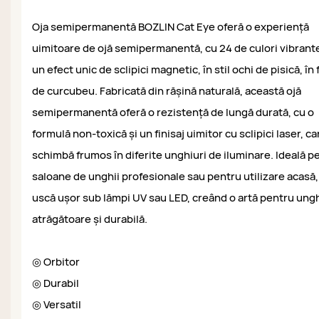
Oja semipermanentă BOZLIN Cat Eye oferă o experiență
uimitoare de ojă semipermanentă, cu 24 de culori vibrante
un efect unic de sclipici magnetic, în stil ochi de pisică, în
de curcubeu. Fabricată din rășină naturală, această ojă
semipermanentă oferă o rezistență de lungă durată, cu o
formulă non-toxică și un finisaj uimitor cu sclipici laser, ca
schimbă frumos în diferite unghiuri de iluminare. Ideală p
saloane de unghii profesionale sau pentru utilizare acasă,
uscă ușor sub lămpi UV sau LED, creând o artă pentru ungh
atrăgătoare și durabilă.
◎ Orbitor
◎ Durabil
◎ Versatil