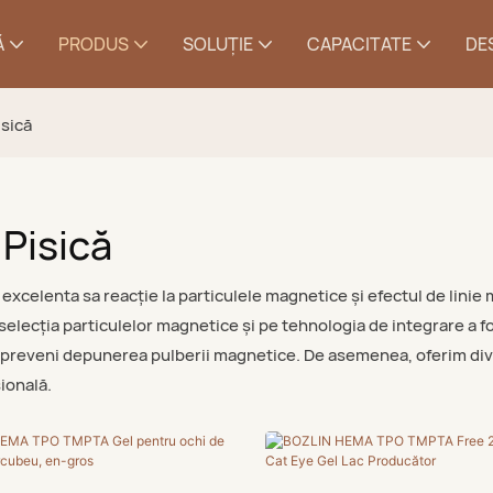
Ă
PRODUS
SOLUŢIE
CAPACITATE
DE
isică
 Pisică
excelenta sa reacție la particulele magnetice și efectul de linie m
elecția particulelor magnetice și pe tehnologia de integrare a for
preveni depunerea pulberii magnetice. De asemenea, oferim diverș
ională.