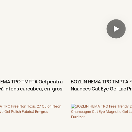
HEMA TPO TMPTA Gel pentru
BOZLIN HEMA TPO TMPTA F
ică intens curcubeu, en-gros
Nuances Cat Eye Gel Lac P