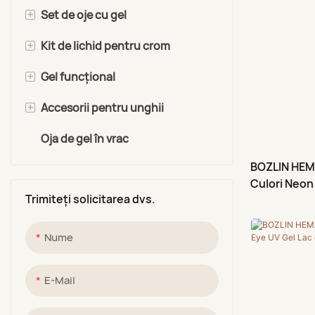
strălucitor
+
Set de oje cu gel
Oja cu gel Ace
Constructor în sticlă
Strat de acoperire mat
+
Kit de lichid pentru crom
Strat de bază din cauciuc
Gel de construcție într-un
Set bază și strat de acoperire
Strat superior alb lăptos
borcan
+
Gel funcțional
Gel de bază cu fibre
Set de gel poliuretanic
Kit de perle lichide Chrome
Strat superior de cristal
Poligel
+
Accesorii pentru unghii
Detașabil stratul de bază
Set de construcție cu gel
Kit Cameleon Lichid Chrome
Îndepărtați gelul
Strat de acoperire strălucitor în
Gel de construcție antiaderent
Oja de gel în vrac
Strat de bază non-acid
Set de geluri colorate
Kit metalic lichid pentru crom
Gel adeziv pentru vârfuri de
Magnet Ochi de Pisică
întuneric
pentru mâini
unghii
BOZLIN HEMA
Set de gel pentru unghii
Kit Aurora cu lichid crom
Sfaturi pentru unghii
Strat superior de glazură
Culori Neon
Gel dur
Trimiteți solicitarea dvs.
Polish Fabri
Set de gel pentru ochi de pisică
Perie de unghii
Strat superior de coajă de ou
Gel de întărire
Set de geluri cu sclipici
Nume
Strat superior pentru
Gel de lipici cu diamant
schimbarea temperaturii
E-Mail
Gel de lipici pentru strasuri
Strat superior cu diamant
Gel de pictură