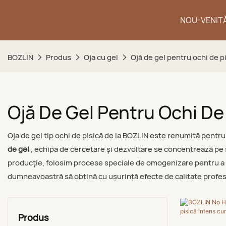
NOU-VENIT
BOZLIN
Produs
Oja cu gel
Ojă de gel pentru ochi de p
Ojă De Gel Pentru Ochi De
Oja de gel tip ochi de pisică de la BOZLIN este renumită pentru 
de gel
, echipa de cercetare și dezvoltare se concentrează pe s
producție, folosim procese speciale de omogenizare pentru a 
dumneavoastră să obțină cu ușurință efecte de calitate profes
Produs