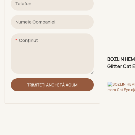
Strat superior de cauciuc
Telefon
Gel de flori
Strat de acoperire fără ștergere
Numele Companiei
Gel de reliefare
Gel de crăpare
Conţinut
Gel de ștampilare
BOZLIN HEMA
Ulei pentru cuticule
Glitter Cat 
Furnizor
Gel din folie
TRIMITEȚI ANCHETĂ ACUM
Gel de modelare 3D
Oja cu gel craclă
Stilou cu vopsea acrilică
Paletă de noroi strălucitor