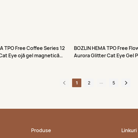
 TPO Free Coffee Series 12
BOZLIN HEMA TPO Free Flow
Cat Eye ojă gel magnetică
Aurora Glitter Cat Eye Gel P
grosist și fabrică
...
1
2
5
Produse
Linkuri