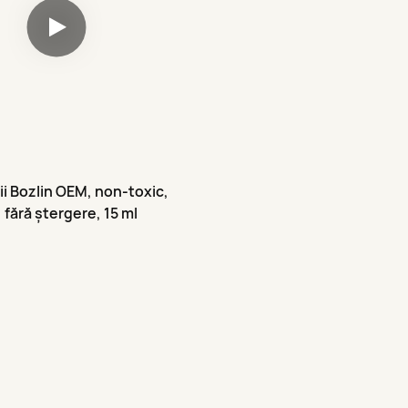
i Bozlin OEM, non-toxic,
 fără ștergere, 15 ml