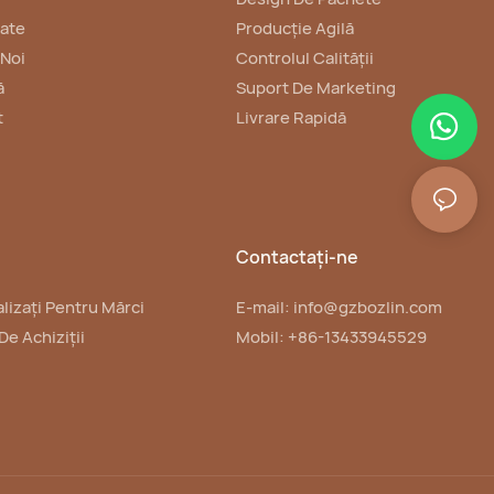
ate
Producție Agilă
Noi
Controlul Calității
ă
Suport De Marketing
t
Livrare Rapidă
e
Contactaţi-ne
lizați Pentru Mărci
E-mail:
info@gzbozlin.com
De Achiziții
Mobil: +86-13433945529