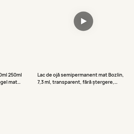
0ml 250ml
Lac de ojă semipermanent mat Bozlin,
 gel mat
7,3 ml, transparent, fără ștergere,
UV/LED, cu strat superior