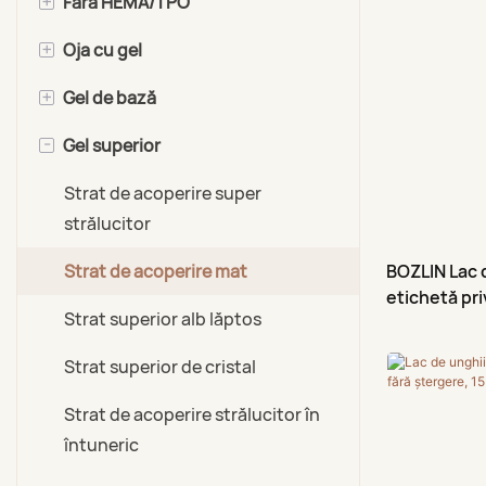
+
Fără HEMA/TPO
+
Oja cu gel
Oja gel fără HEMA / TPO
+
Gel de bază
Strat de bază fără HEMA / TPO
Oja de gel colorată
-
Gel superior
Strat de acoperire fără HEMA /
Ojă de gel pentru ochi de pisică
Strat de bază 4 în 1
TPO
Oja cu gel cu sclipici
Primer pentru unghii fără acid
Strat de acoperire super
Gel de construcție fără HEMA /
strălucitor
Oja gel reflectorizantă
Oja cu gel Ace
TPO
BOZLIN Lac d
Strat de acoperire mat
Oja cu gel pentru unghii
Strat de bază din cauciuc
etichetă pri
Strat superior alb lăptos
toxic, fără 
Gel de bază cu fibre
Strat superior de cristal
Detașabil stratul de bază
Strat de acoperire strălucitor în
Strat de bază non-acid
întuneric