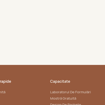
 rapide
Capacitate
ită
Laboratorul De Formulări
Mostră Gratuită
Design De Pachete