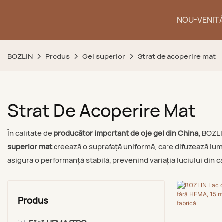
NOU-VENIT
BOZLIN
Produs
Gel superior
Strat de acoperire mat
Strat De Acoperire Mat
În calitate de
producător important de oje gel din China,
BOZLIN
superior mat
creează o suprafață uniformă, care difuzează lum
asigura o performanță stabilă, prevenind variația luciului din c
Produs