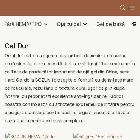
Fără HEMA/TPO
Oja cu gel
Gel de bază
Gel Dur
Gelul dur este o alegere constantă în domeniul extensiilor
profesionale, care necesită duritate și durabilitate extreme. În
calitate de
producător important de ojă gel din China,
seria
Hard Gel de la BOZLIN folosește o formulă cu densitate mare
de reticulare, rezultând o textură dură, ușor de pilit după
întărire, cu proprietăți excelente anti-îngălbenire. Fabrica
noastră controlează cu strictețe exotermul de întărire pentru
a asigura o aplicare confortabilă și sigură, ceea ce o face o
bază fiabilă pentru extensii complexe.