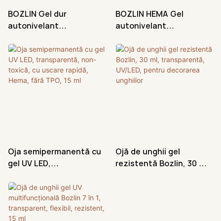
BOZLIN Gel dur
BOZLIN HEMA Gel
autonivelant
autonivelant
transparent, fără urme,
transparent, fără TPO,
30 ml, pentru o finisare
15 ml, într-un borcan
de lungă durată
Factory
Oja semipermanentă cu
Ojă de unghii gel
gel UV LED,
rezistentă Bozlin, 30 ml,
transparentă, non-
transparentă, UV/LED,
toxică, cu uscare rapidă,
pentru decorarea
Hema, fără TPO, 15 ml
unghiilor