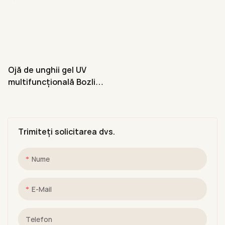
Ojă de unghii gel UV
multifuncțională Bozlin 7
în 1, transparent, flexibil,
rezistent, 15 ml
Trimiteți solicitarea dvs.
Nume
E-Mail
Telefon