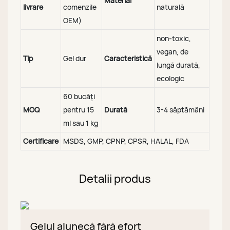
Material
livrare
comenzile
naturală
OEM)
non-toxic,
vegan, de
Tip
Gel dur
Caracteristică
lungă durată,
ecologic
60 bucăți
MOQ
pentru 15
Durată
3-4 săptămâni
ml sau 1 kg
Certificare
MSDS, GMP, CPNP, CPSR, HALAL, FDA
Detalii produs
Gelul alunecă fără efort