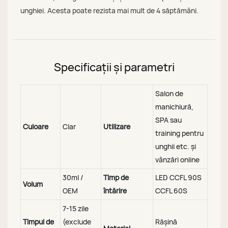
unghiei. Acesta poate rezista mai mult de 4 săptămâni.
Specificații și parametri
Salon de
manichiură,
SPA sau
Culoare
Clar
Utilizare
training pentru
unghii etc. și
vânzări online
30ml /
Timp de
LED CCFL 90S
Volum
OEM
întărire
CCFL 60S
7-15 zile
Timpul de
(exclude
Rășină