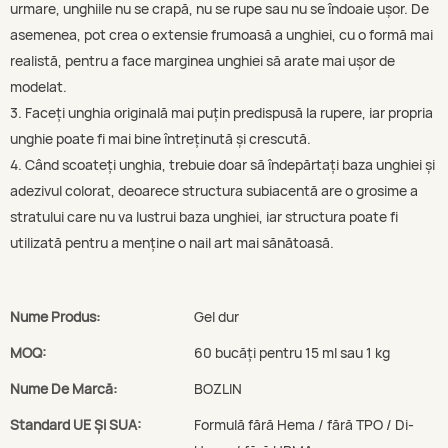
urmare, unghiile nu se crapă, nu se rupe sau nu se îndoaie ușor. De
asemenea, pot crea o extensie frumoasă a unghiei, cu o formă mai
realistă, pentru a face marginea unghiei să arate mai ușor de
modelat.
3. Faceți unghia originală mai puțin predispusă la rupere, iar propria
unghie poate fi mai bine întreținută și crescută.
4. Când scoateți unghia, trebuie doar să îndepărtați baza unghiei și
adezivul colorat, deoarece structura subiacentă are o grosime a
stratului care nu va lustrui baza unghiei, iar structura poate fi
utilizată pentru a menține o nail art mai sănătoasă.
Nume Produs:
Gel dur
MOQ:
60 bucăți pentru 15 ml sau 1 kg
Nume De Marcă:
BOZLIN
Standard UE Și SUA:
Formulă fără Hema / fără TPO / Di-