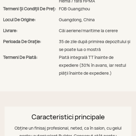
Hema / fără HPMA
Termeni Și Condiții De Preț:
FOB Guangzhou
Locul De Origine:
Guangdong, China
Livrare:
Căi aeriene/maritime la cerere
Perioada De Graţie:
35 de zile după primirea depozitului și
se poate lua o mostră
Termeni De Plată:
Plată integrală TT înainte de
expediere (30% în avans, iar restul
plății înainte de expediere.)
Caracteristici principale
Obține un finisaj profesional, neted, ca în salon, cu gelul
nostru autonivelant Builder. Conceput atât pentru