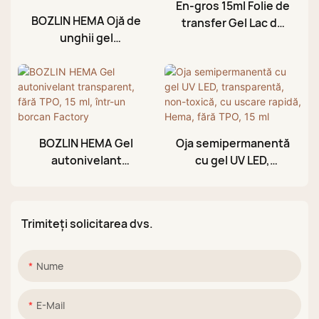
En-gros 15ml Folie de
BOZLIN HEMA Ojă de
transfer Gel Lac de
unghii gel
unghii pentru unghii
rezistentă,
Autocolante de artă
transparentă,
cu lipici
flexibilă,
multifuncțională, 7 în
1, fără TPO, furnizori
BOZLIN HEMA Gel
Oja semipermanentă
autonivelant
cu gel UV LED,
transparent, fără
transparentă, non-
TPO, 15 ml, într-un
toxică, cu uscare
borcan Factory
rapidă, Hema, fără
Trimiteți solicitarea dvs.
TPO, 15 ml
Nume
E-Mail