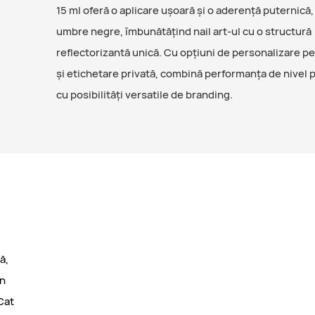
15 ml oferă o aplicare ușoară și o aderență puternică,
umbre negre, îmbunătățind nail art-ul cu o structură
reflectorizantă unică. Cu opțiuni de personalizare 
și etichetare privată, combină performanța de nivel 
cu posibilități versatile de branding.
ă,
în
Cat