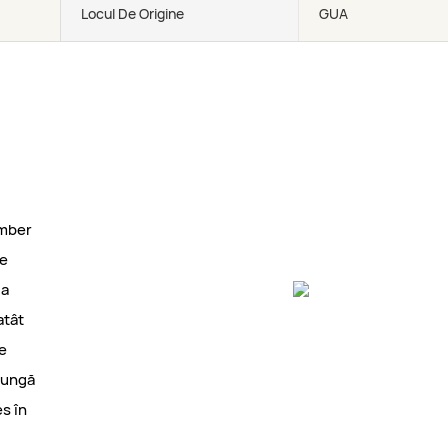
Locul De Origine
GUA
Amber
te
la
atât
le
lungă
s în