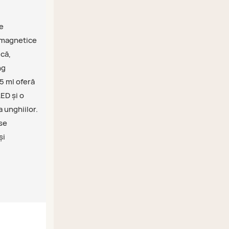
e
e magnetice
ică,
ng
5 ml oferă
ED și o
a unghiilor.
 se
și