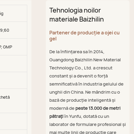
Tehnologia noilor
5g
materiale Baizhilin
39;60
Partener de producție a ojei cu
gel
P, GMP
De la înființarea sa în 2014,
Guangdong Baizhilin New Material
Technology Co., Ltd. a crescut
constant și a devenit o forță
semnificativă în industria gelului de
unghii din China. Ne mândrim cu o
ichetă
bază de producție inteligentă și
modernă de
peste 13.000 de metri
pătrați
în Yunfu, dotată cu un
laborator de formulare profesional și
mai multe linii de producție care