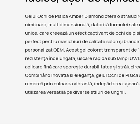
Gelul Ochi de Pisică Amber Diamond oferă o strălucir
uimitoare, multidimensională, datorită formulei sal
unice, care creează un efect captivant de ochi de pis
perfect pentru manichiuri de calitate salon și brandi
personalizat OEM. Acest gel colorat transparent de 1
rezistență îndelungată, uscare rapidă sub lămpi UV/L
aplicare fină care sporește durabilitatea și strălucire
Combinând inovația și eleganța, gelul Ochi de Pisică
remarcă prin culoarea vibrantă, îndepărtarea ușoară 
utilizarea versatilă pe diverse stiluri de unghii.