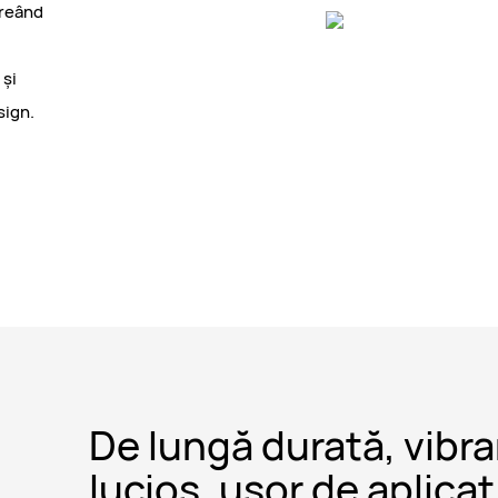
creând
 și
sign.
De lungă durată, vibra
lucios, ușor de aplicat