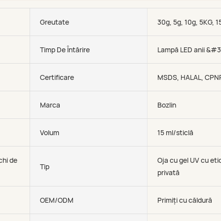
Greutate
30g, 5g, 10g, 5KG, 1
Timp De Întărire
Lampă LED anii &#
Certificare
MSDS, HALAL, CPN
Marca
Bozlin
Volum
15 ml/sticlă
chi de
Oja cu gel UV cu et
Tip
privată
OEM/ODM
Primiți cu căldură