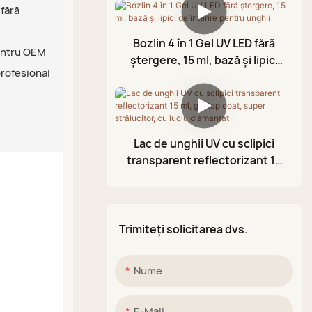
culori
 fără
Ulei pentru cuticule
Strat de acoperire fără
ștergere
Bozlin 4 în 1 Gel UV LED fără
Gel din folie
pentru OEM
ștergere, 15 ml, bază și lipici
Gel de modelare 3D
profesional
de întărire pentru unghii
Oja cu gel craclă
Stilou cu vopsea acrilică
Lac de unghii UV cu sclipici
Paletă de noroi
transparent reflectorizant 15
strălucitor
ml, gel top coat, super
strălucitor, cu luciu
diamantat
Trimiteți solicitarea dvs.
Nume
E-Mail