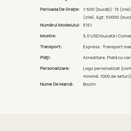
Perioada De Graţie:
1-500 (bucăți): 15 (zile
(zile), &gt; 50000 (bucă
Numărul Modelului:
5151
Mostre:
5,0 USD/bucată | Coman
Transport:
Express · Transport mar
Plăți:
Acreditare, Plată cu ca
Personalizare:
Logo personalizat (com
minimă: 1000 de seturi)
Nume De Marcă:
Bozlin