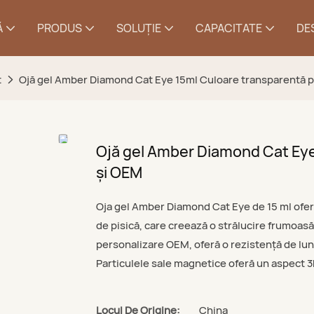
Ă
PRODUS
SOLUŢIE
CAPACITATE
DE
t
Ojă gel Amber Diamond Cat Eye 15ml Culoare transparentă p
Ojă gel Amber Diamond Cat Eye
și OEM
Oja gel Amber Diamond Cat Eye de 15 ml oferă
de pisică, care creează o strălucire frumoasă
personalizare OEM, oferă o rezistență de lung
Particulele sale magnetice oferă un aspect 3D
Locul De Origine:
China