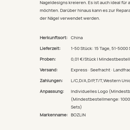
Nageldesigns kreieren. Es ist auch ideal für 
möchten. Darüber hinaus kann es zur Repara
der Nägel verwendet werden.
Herkunftsort:
China
Lieferzeit:
1-50 Stück: 15 Tage, 51-5000
Proben:
0,01 €/Stück | Mindestbestel
Versand:
Express · Seefracht · Landfrac
Zahlungen:
L/C,D/A,D/P,T/T,Western U
Anpassung:
Individuelles Logo (Mindestb
(Mindestbestellmenge: 1000
Sets)
Markenname:
BOZLIN