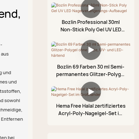
Top Coat ohne
Rissgel
Hartgel für Nägel
Abwischen
end,
Stempelgel
Bozlin Professional 30ml
Nagelhautöl
Non-Stick Poly Gel UV LED
Foliengel
Nagelverlängerungs-
Aufbaugel
-
3D-Modelliergel
 aus
Crackle-Gel-Nagellack
Bozlin 69 Farben 30 ml Semi-
Acrylfarbenstift
g und
permanentes Glitzer-Polygel
ohne Hitze, UV- und LED-
rmes und
Glitzernde
härtend
Schlammpalette
tsstoffen,
nd sowohl
Hema Free Halal zertifiziertes
schmeidige,
Acryl-Poly-Nagelgel-Set im
 Entfernen
Großhandel
ten bei