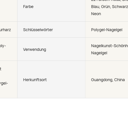
Farbe
Blau, Grün, Schwarz
Neon
urharz
Schlüsselwörter
Polygel-Nagelgel
oly-
Nagelkunst-Schönhe
Verwendung
Nagelgel
t
Herkunftsort
Guangdong, China
ygel-