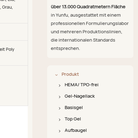
über 13.000 Quadratmetern Fläche
, Grau,
in Yunfu, ausgestattet mit einem
professionellen Formulierungslabor
und mehreren Produktionslinien,
die internationalen Standards
entsprechen.
it Poly
Produkt
HEMA/ TPO-frei
HEMA-/TPO-freier Gel-
Gel-Nagellack
Nagellack
Farbgel-Nagellack
Basisgel
HEMA-/TPO-freier
Katzenaugen-Gel-
4-in-1-Basislack
Top Gel
Unterlack
Nagellack
Säurefreier
Superglänzender
Aufbaugel
HEMA-/TPO-freier
Glitzer-Gel-Nagellack
Nagelprimer
Überlack