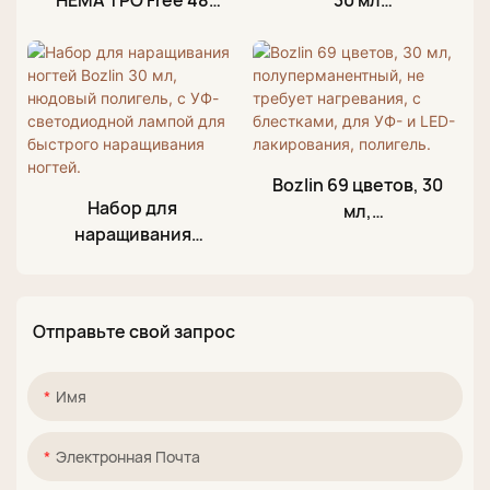
Colors Poly Gel
Антипригарный
Acrylic Gel Nail
полигель для
Extension Hard Gel
наращивания
for Nails
ногтей под УФ-
светом
Bozlin 69 цветов, 30
Набор для
мл,
наращивания
полуперманентный
ногтей Bozlin 30 мл,
, не требует
нюдовый полигель,
нагревания, с
с УФ-светодиодной
блестками, для УФ-
Отправьте свой запрос
лампой для
и LED-лакирования,
быстрого
полигель.
наращивания
Имя
ногтей.
Электронная Почта