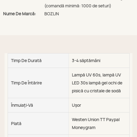
(comandă minimă: 1000 de seturi)
Nume De Marcă:
BOZLIN
Timp De Durată
3-4 săptămâni
Lampă UV 60s, lampă UV
Timp De Întărire
LED 30s lampă gel ochi de
pisică cu cristale de sodă
Înmuiați-Vă
Ușor
Westen Union TT Paypal
Plată
Moneygram