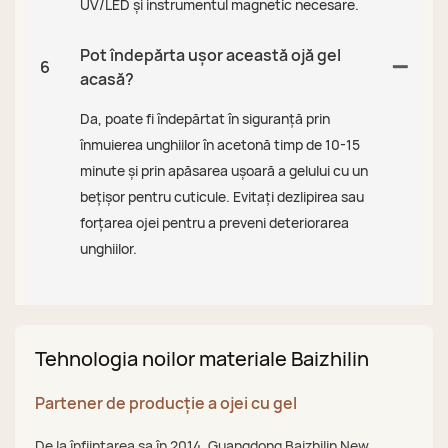
UV/LED și instrumentul magnetic necesare.
Pot îndepărta ușor această ojă gel
6
acasă?
Da, poate fi îndepărtat în siguranță prin
înmuierea unghiilor în acetonă timp de 10-15
minute și prin apăsarea ușoară a gelului cu un
bețișor pentru cuticule. Evitați dezlipirea sau
forțarea ojei pentru a preveni deteriorarea
unghiilor.
Tehnologia noilor materiale Baizhilin
Partener de producție a ojei cu gel
De la înființarea sa în 2014, Guangdong Baizhilin New