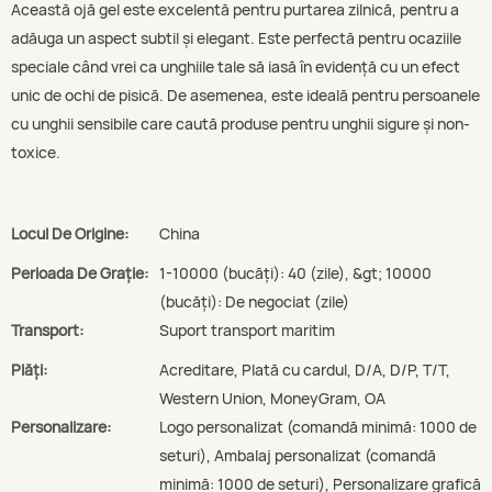
Această ojă gel este excelentă pentru purtarea zilnică, pentru a
adăuga un aspect subtil și elegant. Este perfectă pentru ocaziile
speciale când vrei ca unghiile tale să iasă în evidență cu un efect
unic de ochi de pisică. De asemenea, este ideală pentru persoanele
cu unghii sensibile care caută produse pentru unghii sigure și non-
toxice.
Locul De Origine:
China
Perioada De Graţie:
1-10000 (bucăți): 40 (zile), &gt; 10000
(bucăți): De negociat (zile)
Transport:
Suport transport maritim
Plăți:
Acreditare, Plată cu cardul, D/A, D/P, T/T,
Western Union, MoneyGram, OA
Personalizare:
Logo personalizat (comandă minimă: 1000 de
seturi), Ambalaj personalizat (comandă
minimă: 1000 de seturi), Personalizare grafică