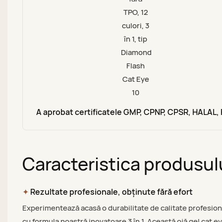
A aprobat certificatele GMP, CPNP, CPSR, HALAL,
Caracteristica produsul
✦
Rezultate profesionale, obținute fără efort
Experimentează acasă o durabilitate de calitate profesion
cu formula noastră inovatoare 3 în 1. Această ojă gel cat e