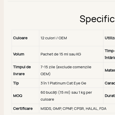
Specific
Culoare
12 culori / OEM
Utiliz
Timp 
Volum
Pachet de 15 ml sau KG
întări
Timpul de
7-15 zile (exclude comenzile
Mater
livrare
OEM)
Tip
3 în 1 Platinum Cat Eye Ge
Carac
60 bucăți (15 ml) sau 1 kg per
MOQ
Durat
culoare
Certificare
MSDS, GMP, CPNP, CPSR, HALAL, FDA