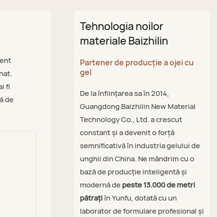
Tehnologia noilor
materiale Baizhilin
tent
Partener de producție a ojei cu
gel
nat.
i fi
De la înființarea sa în 2014,
să de
Guangdong Baizhilin New Material
Technology Co., Ltd. a crescut
constant și a devenit o forță
semnificativă în industria gelului de
unghii din China. Ne mândrim cu o
bază de producție inteligentă și
modernă de
peste 13.000 de metri
pătrați
în Yunfu, dotată cu un
laborator de formulare profesional și