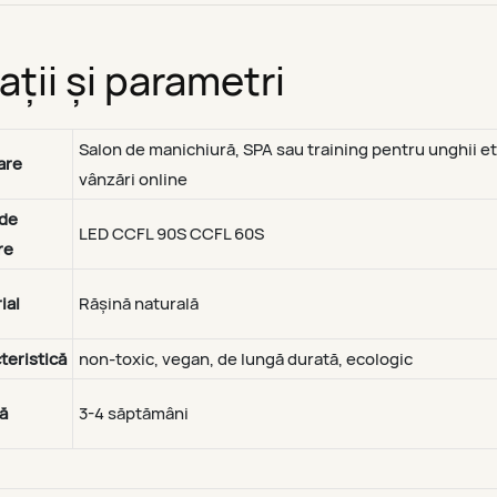
ații și parametri
Salon de manichiură, SPA sau training pentru unghii etc
are
vânzări online
de
LED CCFL 90S CCFL 60S
re
ial
Rășină naturală
teristică
non-toxic, vegan, de lungă durată, ecologic
ă
3-4 săptămâni