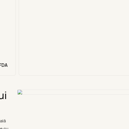
 FDA
ui
ală
ye cu