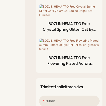
Champagne Cat Eye
Gel de ștampilare
cauciuc
Magnetic Gel Lac UV Set
Ulei pentru cuticule
Strat de acoperire fără
Furnizor
ștergere
Gel din folie
BOZLIN HEMA TPO Free
Gel de modelare 3D
Crystal Spring Glitter Cat Eye
UV Gel Lac de Unghii Set
Oja cu gel craclă
Furnizor
Stilou cu vopsea acrilică
Paletă de noroi
BOZLIN HEMA TPO Free
strălucitor
Flowering Plated Aurora
Glitter Cat Eye Gel Polish, en-
grosist și fabrică
Trimiteți solicitarea dvs.
Nume