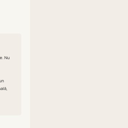
ee. Nu
 un
ală,