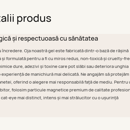
alii produs
gică și respectuoasă cu sănătatea
u încredere. Oja noastră gel este fabricată dintr-o bază de rășină
 și formulată pentru a fi cu miros redus, non-toxică și cruelty-fr
imice dure, adezivi și toxine care pot slăbi sau deteriora unghia
o experiență de manichiură mai delicată. Ne angajăm să protejăm
lanetei, oferind o alegere mai responsabilă față de mediu. Pentru
rbitor, folosim particule magnetice premium de calitate profesion
cat-eye mai distinct, intens și mai strălucitor cu o ușurință