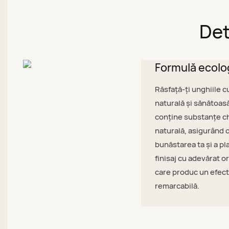
Det
Formulă ecolo
Răsfață-ți unghiile c
naturală și sănătoasă
conține substanțe ch
naturală, asigurând 
bunăstarea ta și a p
finisaj cu adevărat o
care produc un efect 
remarcabilă.