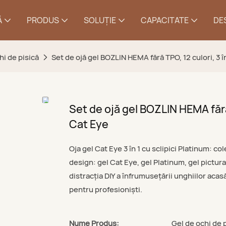
Ă
PRODUS
SOLUŢIE
CAPACITATE
DE
hi de pisică
Set de ojă gel BOZLIN HEMA fără TPO, 12 culori, 3 î
Set de ojă gel BOZLIN HEMA fără 
Cat Eye
Oja gel Cat Eye 3 în 1 cu sclipici Platinum: co
design: gel Cat Eye, gel Platinum, gel pictural
distracția DIY a înfrumusețării unghiilor acasă
pentru profesioniști.
Nume Produs:
Gel de ochi de p