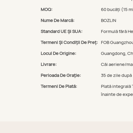
MOQ:
60 bucăți (15 m
Nume De Marcă:
BOZLIN
Standard UE Și SUA:
Formulă fără He
Termeni Și Condiții De Preț:
FOB Guangzho
Locul De Origine:
Guangdong, Ch
Livrare:
Căi aeriene/mar
Perioada De Graţie:
35 de zile după
Termeni De Plată:
Plată integrală 
înainte de expe