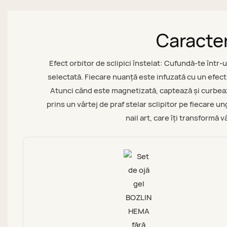
Caracter
Efect orbitor de sclipici înstelat: Cufundă-te într-
selectată. Fiecare nuanță este infuzată cu un efect h
Atunci când este magnetizată, captează și curbează 
prins un vârtej de praf stelar sclipitor pe fiecare u
nail art, care îți transformă 