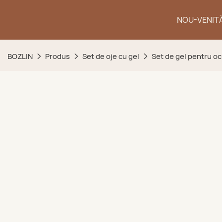
NOU-VENIT
BOZLIN
Produs
Set de oje cu gel
Set de gel pentru oc