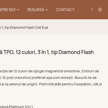
SPRE NOI
RESURSĂ
CONTACT
n 1, tip Diamond Flash Cat Eye
TPO, 12 culori, 3 în 1, tip Diamond Flash
lecție de 12 culori de ojă gel magnetică smoothie, 3 stiluri de
, îți poți crea stilul preferat așa cum dorești. Bucură-te de
 și la salonul de unghii. Potrivită atât pentru începători, cât și
isică Platinum 3 în 1