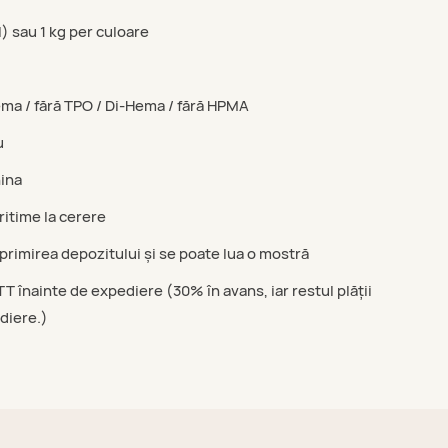
l) sau 1 kg per culoare
ma / fără TPO / Di-Hema / fără HPMA
u
ina
itime la cerere
 primirea depozitului și se poate lua o mostră
TT înainte de expediere (30% în avans, iar restul plății
diere.)