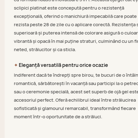
sclipici platinat este concepută pentru o rezistență
excepțională, oferind o manichiură impecabilă care poate
rezista peste 28 de zile cu o aplicare corectă. Rezistența 
superioară și puterea intensă de colorare asigură o culoa
vibrantă și opacă în mai puține straturi, culminând cu un fi
neted, strălucitor și ca sticla.
✦
Eleganță versatilă pentru orice ocazie
Indiferent dacă te îndrepți spre birou, te bucuri de o întâl
romantică, sărbătorești în vacanță sau participi la o petre
sau o ceremonie specială, acest set superb de ojă gel est
accesoriul perfect. Oferă echilibrul ideal între strălucirea
sofisticată și glamourul remarcabil, transformând fiecare
moment într-o oportunitate de a străluci.