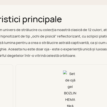
istici principale
un univers de strălucire cu colecția noastră clasică de 12 culori, a
ipnotizant de tip „ochi de pisică” reflectorizant, cu sclipici plati
lumina pentru a crea o strălucire astrală captivantă, ca și cum a
nghie. Aceasta nu este doar oja - este o experiență unică și luxoa
vârful degetelor într-o vitrină celestă orbitoare.