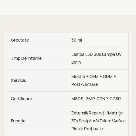
Greutate
30 ml
Lampă LED 30s Lampă UV
Timp De Întărire
2min
Mostră + OEM + ODM +
Serviciu
Post-vânzare
Certificare
MSDS, GMP, CPNP, CPSR
Extensii/Reparații/Matrițe
Funcţie
3D/Sculptură/Tulare/Adăugare
Pietre Prețioase