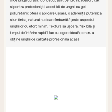
și de lungă durată. Conceput atât pentru începători, cât
și pentru profesioniști, acest kit de unghii cu gel
poliuretanic oferă o aplicare ușoară, o aderență puternică
și un finisaj natural nud care îmbunătățește aspectul
unghiilor cu efort minim. Textura sa ușoară, flexibilă și
timpul de întărire rapid îl fac o alegere ideală pentru a
obține unghii de calitate profesională acasă.