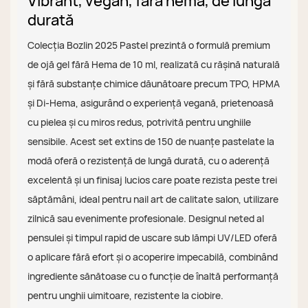
Vibrant, vegan, fără hema, de lungă
durată
Colecția Bozlin 2025 Pastel prezintă o formulă premium
de ojă gel fără Hema de 10 ml, realizată cu rășină naturală
și fără substanțe chimice dăunătoare precum TPO, HPMA
și Di-Hema, asigurând o experiență vegană, prietenoasă
cu pielea și cu miros redus, potrivită pentru unghiile
sensibile. Acest set extins de 150 de nuanțe pastelate la
modă oferă o rezistență de lungă durată, cu o aderență
excelentă și un finisaj lucios care poate rezista peste trei
săptămâni, ideal pentru nail art de calitate salon, utilizare
zilnică sau evenimente profesionale. Designul neted al
pensulei și timpul rapid de uscare sub lămpi UV/LED oferă
o aplicare fără efort și o acoperire impecabilă, combinând
ingrediente sănătoase cu o funcție de înaltă performanță
pentru unghii uimitoare, rezistente la ciobire.