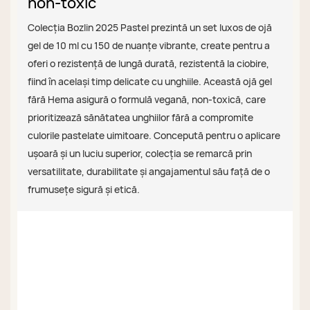
non-toxic
Colecția Bozlin 2025 Pastel prezintă un set luxos de ojă
gel de 10 ml cu 150 de nuanțe vibrante, create pentru a
oferi o rezistență de lungă durată, rezistentă la ciobire,
fiind în același timp delicate cu unghiile. Această ojă gel
fără Hema asigură o formulă vegană, non-toxică, care
prioritizează sănătatea unghiilor fără a compromite
culorile pastelate uimitoare. Concepută pentru o aplicare
ușoară și un luciu superior, colecția se remarcă prin
versatilitate, durabilitate și angajamentul său față de o
frumusețe sigură și etică.