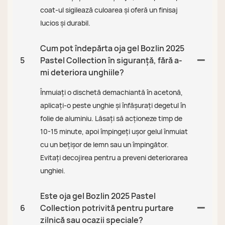
coat-ul sigilează culoarea și oferă un finisaj
lucios și durabil.
Cum pot îndepărta oja gel Bozlin 2025
5
Pastel Collection în siguranță, fără a-
mi deteriora unghiile?
Înmuiați o dischetă demachiantă în acetonă,
aplicați-o peste unghie și înfășurați degetul în
folie de aluminiu. Lăsați să acționeze timp de
10-15 minute, apoi împingeți ușor gelul înmuiat
cu un bețișor de lemn sau un împingător.
Evitați decojirea pentru a preveni deteriorarea
unghiei.
Este oja gel Bozlin 2025 Pastel
6
Collection potrivită pentru purtare
zilnică sau ocazii speciale?