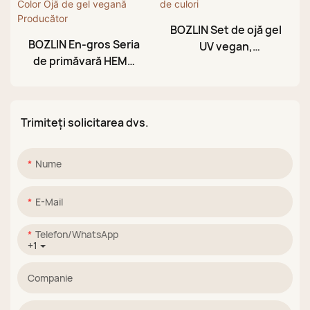
BOZLIN Set de ojă gel
BOZLIN En-gros Seria
UV vegan,
de primăvară HEMA
personalizat, en-
TPO Free 24 de culori
gros, HEMA, TPO,
Cat Eye Glitter Color
fără, 10 ml, 150 de
Ojă de gel vegană
culori
Trimiteți solicitarea dvs.
Producător
Nume
E-Mail
Telefon/WhatsApp
+1
Companie