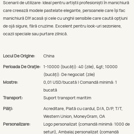
Scenarii de utilizare: Ideal pentru artiștii profesioniști în manichiură
care creează modele pastelate elegante, persoanele care își fac
manichiură DIY acasă și cele cu unghii sensibile care caută opțiuni
de ojă sigure, fără cruzime. Excelent pentru look-uri sezoniere,
ocazii speciale sau purtare zilnică.
Locul De Origine:
China
Perioada De Graţie:
1-10000 (bucăți): 40 (zile), &gt; 10000
(bucăți): De negociat (zile)
Mostre:
0,01 USD/bucată | Comandă minimă: 1
bucată
Transport:
Suport transport maritim
Plăți:
Acreditare, Plată cu cardul, D/A, D/P, T/T,
Western Union, MoneyGram, OA
Personalizare:
Logo personalizat (comandă minimă: 1000 de
seturi), Ambalaj personalizat (comandă