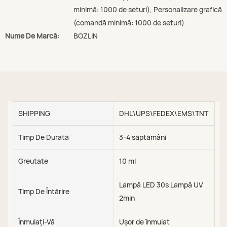
minimă: 1000 de seturi), Personalizare grafică
(comandă minimă: 1000 de seturi)
Nume De Marcă:
BOZLIN
SHIPPING
DHL\UPS\FEDEX\EMS\TNT\SEA\
Timp De Durată
3-4 săptămâni
Greutate
10 ml
Lampă LED 30s Lampă UV
Timp De Întărire
2min
Înmuiați-Vă
Ușor de înmuiat