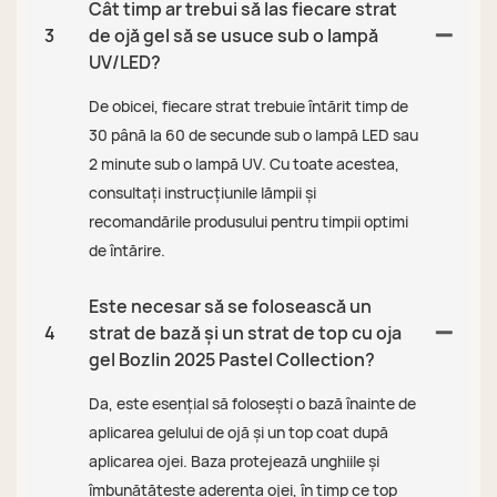
Cât timp ar trebui să las fiecare strat
3
de ojă gel să se usuce sub o lampă
UV/LED?
De obicei, fiecare strat trebuie întărit timp de
30 până la 60 de secunde sub o lampă LED sau
2 minute sub o lampă UV. Cu toate acestea,
consultați instrucțiunile lămpii și
recomandările produsului pentru timpii optimi
de întărire.
Este necesar să se folosească un
4
strat de bază și un strat de top cu oja
gel Bozlin 2025 Pastel Collection?
Da, este esențial să folosești o bază înainte de
aplicarea gelului de ojă și un top coat după
aplicarea ojei. Baza protejează unghiile și
îmbunătățește aderența ojei, în timp ce top