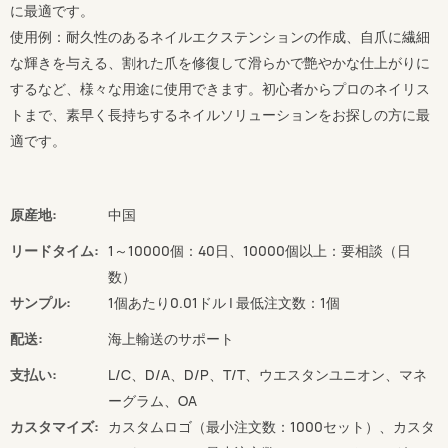
に最適です。
使用例：耐久性のあるネイルエクステンションの作成、自爪に繊細
な輝きを与える、割れた爪を修復して滑らかで艶やかな仕上がりに
するなど、様々な用途に使用できます。初心者からプロのネイリス
トまで、素早く長持ちするネイルソリューションをお探しの方に最
適です。
原産地:
中国
リードタイム:
1～10000個：40日、10000個以上：要相談（日
数）
サンプル:
1個あたり0.01ドル | 最低注文数：1個
配送:
海上輸送のサポート
支払い:
L/C、D/A、D/P、T/T、ウエスタンユニオン、マネ
ーグラム、OA
カスタマイズ:
カスタムロゴ（最小注文数：1000セット）、カスタ