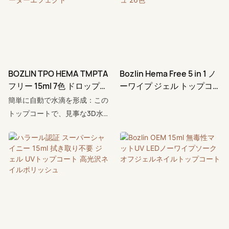
BOZLIN TPO HEMA TMPTA
Bozlin Hema Free 5 in 1 ノ
フリー 15ml 7色 ドロップレ
ーワイプ ジェル トップコー
ットトップコートジェル
ト ベースコート ネイルポリ
簡単に自動で水滴を形成：この
3Dウォーターエフェクト
ッシュ 26色
トップコートで、見事な3D水
滴ネイルを作りましょう。重
要：単独では効果がありませ
ん。ふっくらとしたビーズ効果
を得るには、まずBOZLINクリ
スタルトップコートの上に塗布
してください。均一にブラシで
塗り、5～10秒待って自然な水
滴を作り、UV/LEDランプで硬