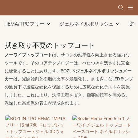
HEMA/TPOフリー
ジェルネイルポリッシュ
ベ
拭き取り不要のトップコート
ノーワイプトップコートは
、サロンの効率性を向上させる強力な
ツールです。そのコアテクノロジーは、べたつきを残さずに完全
に硬化することにあります。BOZLIN
ジェルネイルポリッシュメー
カーは、
光開始剤と樹脂の比率を最適化し、さまざまなLEDランプ
の波長下で迅速な硬化を保証するために広範な硬化テストを実施
しました。これにより、洗浄工程を省き、顧客回転率を高める、
乾燥した高光沢の表面が形成されます。