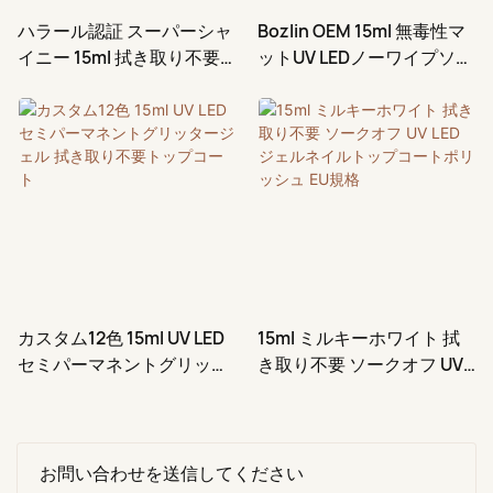
化させます。流行のレインドロ
ハラール認証 スーパーシャ
Bozlin OEM 15ml 無毒性マ
ップマニキュアに特別な道具は
イニー 15ml 拭き取り不要
ットUV LEDノーワイプソー
必要ありません。
ジェル UVトップコート 高
クオフジェルネイルトップ
光沢ネイルポリッシュ
コート
カスタム12色 15ml UV LED
15ml ミルキーホワイト 拭
セミパーマネントグリッタ
き取り不要 ソークオフ UV
ージェル 拭き取り不要トッ
LED ジェルネイルトップコ
プコート
ートポリッシュ EU規格
お問い合わせを送信してください