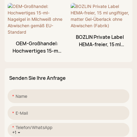
Coat Gel mit 3D-
fähig
Wassereffekt
BOZLIN Private Label
OEM-Großhandel:
HEMA-freier, 15 ml
Hochwertiges 15-ml-
ungiftiger, matter
Nagelgel in
Gel-Überlack ohne
Milchweiß ohne
Abwischen (Fabrik)
Abwischen gemäß
Senden Sie Ihre Anfrage
EU-Standard
Name
E-Mail
Telefon/WhatsApp
+1