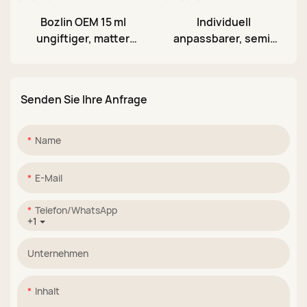
Bozlin OEM 15 ml
Individuell
ungiftiger, matter
anpassbarer, semi-
UV/LED-Nagellack,
permanenter 12-
abwischbar, ohne
Farben-Glitzergel-
Abwischen, Soak-
Überlack (15 ml,
Senden Sie Ihre Anfrage
Off-Gel-Überlack
UV/LED) ohne
Abwischen
Name
E-Mail
Telefon/WhatsApp
+1
Unternehmen
Inhalt