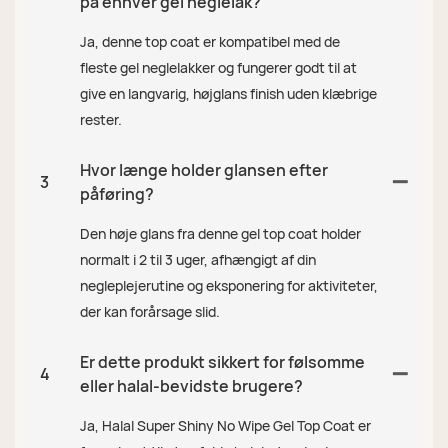
på enhver gel neglelak?
Ja, denne top coat er kompatibel med de
fleste gel neglelakker og fungerer godt til at
give en langvarig, højglans finish uden klæbrige
rester.
Hvor længe holder glansen efter
3
påføring?
Den høje glans fra denne gel top coat holder
normalt i 2 til 3 uger, afhængigt af din
negleplejerutine og eksponering for aktiviteter,
der kan forårsage slid.
Er dette produkt sikkert for følsomme
4
eller halal-bevidste brugere?
Ja, Halal Super Shiny No Wipe Gel Top Coat er