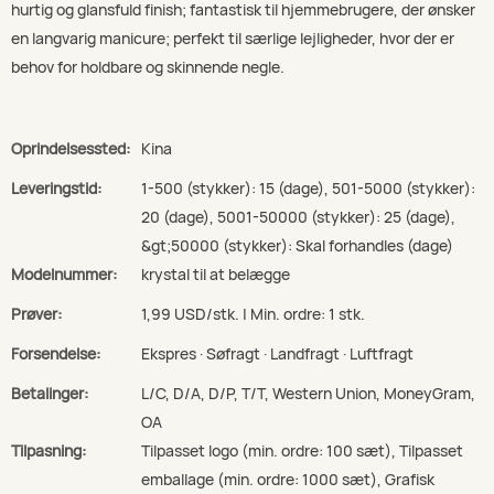
hurtig og glansfuld finish; fantastisk til hjemmebrugere, der ønsker
en langvarig manicure; perfekt til særlige lejligheder, hvor der er
behov for holdbare og skinnende negle.
Oprindelsessted:
Kina
Leveringstid:
1-500 (stykker): 15 (dage), 501-5000 (stykker):
20 (dage), 5001-50000 (stykker): 25 (dage),
&gt;50000 (stykker): Skal forhandles (dage)
Modelnummer:
krystal til at belægge
Prøver:
1,99 USD/stk. | Min. ordre: 1 stk.
Forsendelse:
Ekspres · Søfragt · Landfragt · Luftfragt
Betalinger:
L/C, D/A, D/P, T/T, Western Union, MoneyGram,
OA
Tilpasning:
Tilpasset logo (min. ordre: 100 sæt), Tilpasset
emballage (min. ordre: 1000 sæt), Grafisk