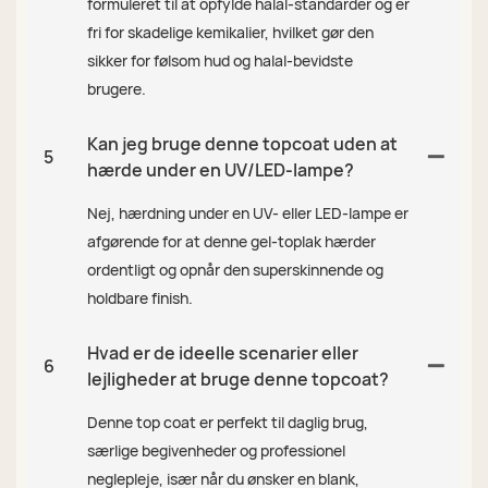
formuleret til at opfylde halal-standarder og er
fri for skadelige kemikalier, hvilket gør den
sikker for følsom hud og halal-bevidste
brugere.
Kan jeg bruge denne topcoat uden at
5
hærde under en UV/LED-lampe?
Nej, hærdning under en UV- eller LED-lampe er
afgørende for at denne gel-toplak hærder
ordentligt og opnår den superskinnende og
holdbare finish.
Hvad er de ideelle scenarier eller
6
lejligheder at bruge denne topcoat?
Denne top coat er perfekt til daglig brug,
særlige begivenheder og professionel
neglepleje, især når du ønsker en blank,