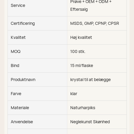
Prøve + OEM + ODM +
Service
Eftersalg
Certificering
MSDS, GMP, CPNP, CPSR
Kvalitet
Høj kvalitet
MOQ
100 stk.
Bind
15 ml/flaske
Produktnavn
krystal til at belægge
Farve
klar
Materiale
Naturharpiks
Anvendelse
Neglekunst Skønhed