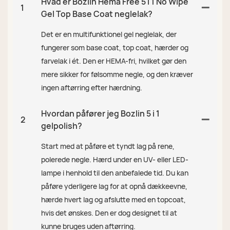
Hvad er Bozlin Hema Free 5 i 1 No Wipe
1
Gel Top Base Coat neglelak?
Det er en multifunktionel gel neglelak, der
fungerer som base coat, top coat, hærder og
farvelak i ét. Den er HEMA-fri, hvilket gør den
mere sikker for følsomme negle, og den kræver
ingen aftørring efter hærdning.
Hvordan påfører jeg Bozlin 5 i 1
2
gelpolish?
Start med at påføre et tyndt lag på rene,
polerede negle. Hærd under en UV- eller LED-
lampe i henhold til den anbefalede tid. Du kan
påføre yderligere lag for at opnå dækkeevne,
hærde hvert lag og afslutte med en topcoat,
hvis det ønskes. Den er dog designet til at
kunne bruges uden aftørring.