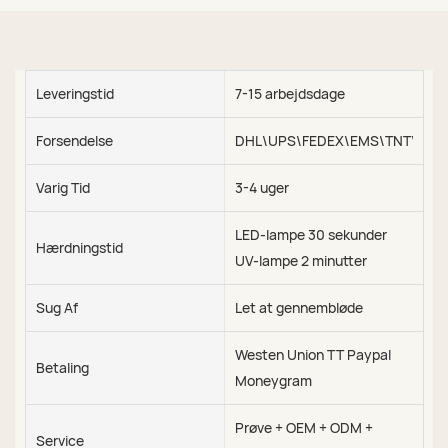
Leveringstid
7-15 arbejdsdage
Forsendelse
DHL\UPS\FEDEX\EMS\TNT\SEA\
Varig Tid
3-4 uger
LED-lampe 30 sekunder
Hærdningstid
UV-lampe 2 minutter
Sug Af
Let at gennembløde
Westen Union TT Paypal
Betaling
Moneygram
Prøve + OEM + ODM +
Service