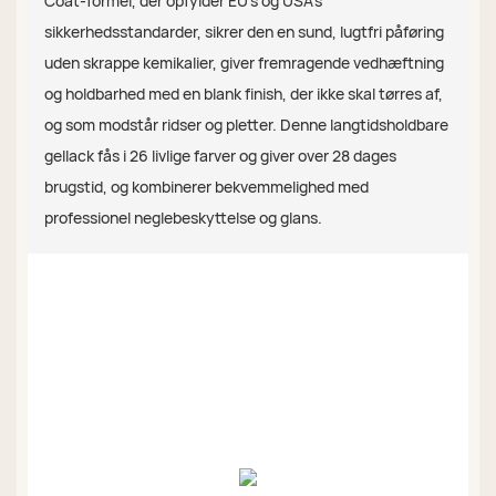
Coat-formel, der opfylder EU's og USA's
sikkerhedsstandarder, sikrer den en sund, lugtfri påføring
uden skrappe kemikalier, giver fremragende vedhæftning
og holdbarhed med en blank finish, der ikke skal tørres af,
og som modstår ridser og pletter. Denne langtidsholdbare
gellack fås i 26 livlige farver og giver over 28 dages
brugstid, og kombinerer bekvemmelighed med
professionel neglebeskyttelse og glans.