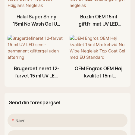
Halal Super Shiny
Bozlin OEM 15ml
15ml No Wash Gel UV
giftfri mat UV LED
Top Coat Højglans
aftørringsfri gel
Neglelak
neglelak
Brugerdefineret 12-
OEM Engros OEM Høj
farvet 15 ml UV LED
kvalitet 15ml
semi-permanent
Mælkehvid No Wipe
glittergel uden
Neglelak Top Coat
aftørring
Gel med EU Standard
Send din forespørgsel
Navn