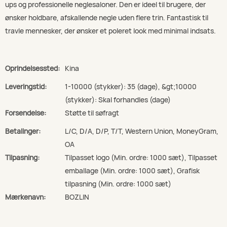
ups og professionelle neglesaloner. Den er ideel til brugere, der
ønsker holdbare, afskallende negle uden flere trin. Fantastisk til
travle mennesker, der ønsker et poleret look med minimal indsats.
Oprindelsessted:
Kina
Leveringstid:
1-10000 (stykker): 35 (dage), &gt;10000
(stykker): Skal forhandles (dage)
Forsendelse:
Støtte til søfragt
Betalinger:
L/C, D/A, D/P, T/T, Western Union, MoneyGram,
OA
Tilpasning:
Tilpasset logo (Min. ordre: 1000 sæt), Tilpasset
emballage (Min. ordre: 1000 sæt), Grafisk
tilpasning (Min. ordre: 1000 sæt)
Mærkenavn:
BOZLIN