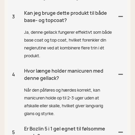
Kan jeg bruge dette produkt til både
3
base- og topcoat?
Ja, denne gellack fungerer effektivt som både
base coat og top coat, hvilket forenkler din
neglerutine ved at kombinere flere trin i ét
produkt.
Hvor længe holder manicuren med
4
denne gellack?
Når den påføres og hærdes korrekt, kan
manicuren holde op til 2-3 uger uden at
afskalle eller skalle, hvilket giver langvarig
glans og styrke.
Er Bozlin 5 i 1 gel egnet til følsomme
5