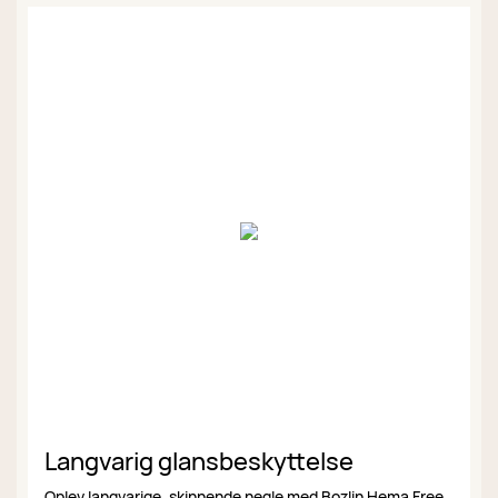
Langvarig glansbeskyttelse
Oplev langvarige, skinnende negle med Bozlin Hema Free