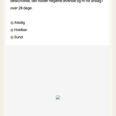
beskyttelse, der holder neglene levende og fri for afslag i
over 28 dage.
◎ Alsidig
◎ Holdbar
◎ Sund