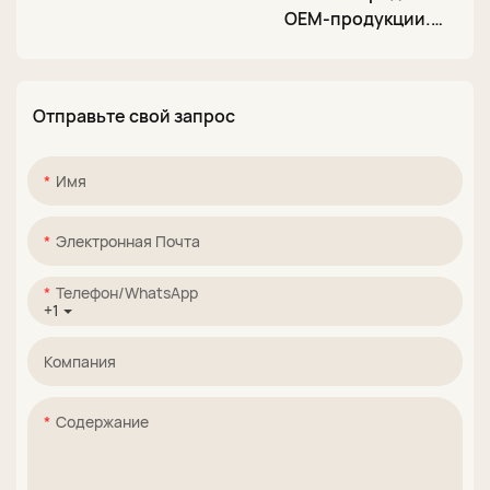
OEM-продукции.
блестками для УФ-
Высококачественны
лакирования, 12
й молочно-белый
цветов, 15 мл,
гель-лак для ногтей
верхнее покрытие
Отправьте свой запрос
объемом 15 мл, не
без протирания.
требующий
протирания,
Имя
соответствует
стандартам ЕС.
Электронная Почта
Телефон/WhatsApp
+1
Компания
Содержание