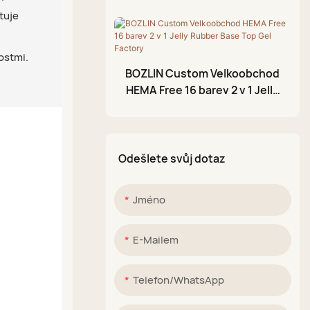
Rubber Gel Base Coat
3D modelovací gel
tuje
Výrobce
Praskací gelový lak
nostmi.
Akrylové pero
BOZLIN Custom Velkoobchod
Třpytivá bahenní paleta
HEMA Free 16 barev 2 v 1 Jelly
Rubber Base Top Gel Factory
Odešlete svůj dotaz
Jméno
E-Mailem
Telefon/WhatsApp