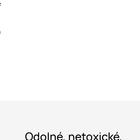
z
u
Odolné, netoxické,