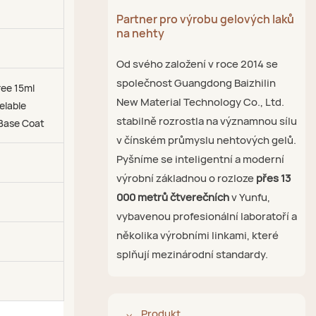
Partner pro výrobu gelových laků
na nehty
Od svého založení v roce 2014 se
společnost Guangdong Baizhilin
ee 15ml
New Material Technology Co., Ltd.
elable
stabilně rozrostla na významnou sílu
 Base Coat
v čínském průmyslu nehtových gelů.
Pyšníme se inteligentní a moderní
výrobní základnou o rozloze
přes 13
000 metrů čtverečních
v Yunfu,
vybavenou profesionální laboratoří a
několika výrobními linkami, které
splňují mezinárodní standardy.
Produkt