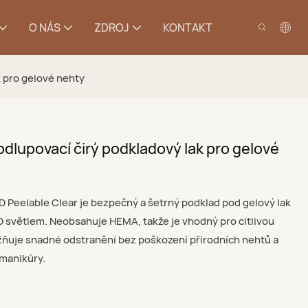
O NÁS
ZDROJ
KONTAKT
 pro gelové nehty
dlupovací čirý podkladový lak pro gelové
 Peelable Clear je bezpečný a šetrný podklad pod gelový lak
D světlem. Neobsahuje HEMA, takže je vhodný pro citlivou
žňuje snadné odstranění bez poškození přírodních nehtů a
 manikúry.