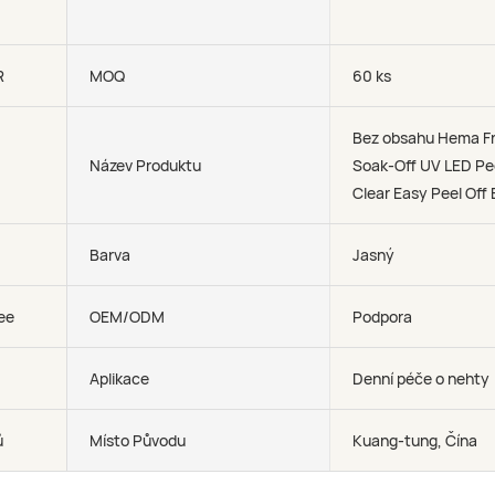
R
MOQ
60 ks
Bez obsahu Hema Fr
Název Produktu
Soak-Off UV LED Pe
Clear Easy Peel Off
Barva
Jasný
ree
OEM/ODM
Podpora
Aplikace
Denní péče o nehty
ů
Místo Původu
Kuang-tung, Čína