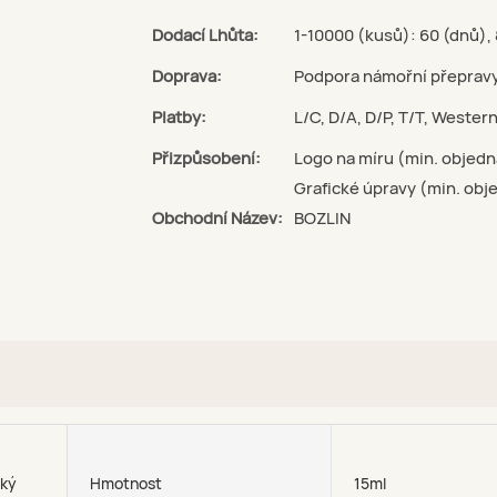
Dodací Lhůta:
1-10000 (kusů): 60 (dnů),
Doprava:
Podpora námořní přeprav
Platby:
L/C, D/A, D/P, T/T, Weste
Přizpůsobení:
Logo na míru (min. objedn
Grafické úpravy (min. obj
Obchodní Název:
BOZLIN
zký
Hmotnost
15ml