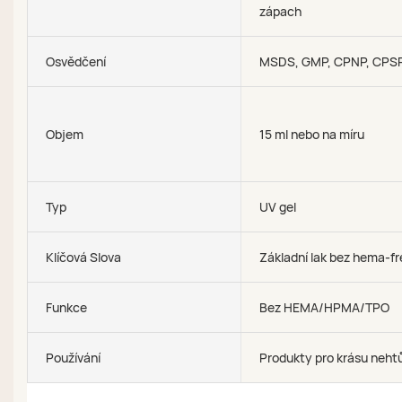
zápach
Osvědčení
MSDS, GMP, CPNP, CPS
Objem
15 ml nebo na míru
Typ
UV gel
Klíčová Slova
Základní lak bez hema-f
Funkce
Bez HEMA/HPMA/TPO
Používání
Produkty pro krásu neht