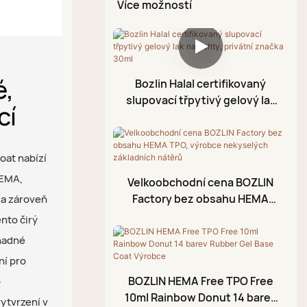
skořápky
Sada gelových nehtů
Více možností
Zpevňující gel
Sada pro tekutý chrom
Vrchní nátěr s teplotní
Sada gelů pro kočičí oči
Diamantové lepidlo na
Aurora
změnou
Sada třpytivých gelů
gel
Diamantový vrchní lak
Gel s lepidlem na
é,
Bozlin Halal certifikovaný
Gumový vrchní nátěr
kamínky
slupovací třpytivý gelový lak
cí
na nehty, privátní značka
Vrchní nátěr bez otírání
Malovací gel
30ml
Květinový gel
oat nabízí
Embossovací gel
HEMA,
Velkoobchodní cena BOZLIN
Factory bez obsahu HEMA
Gel na praskliny
 a zároveň
TPO, výrobce nekyselých
nto čirý
Razítkovací gel
základních nátěrů
nadné
Olej na nehtovou
ní pro
kůžičku
BOZLIN HEMA Free TPO Free
o
Fóliový gel
10ml Rainbow Donut 14 barev
vytvrzení v