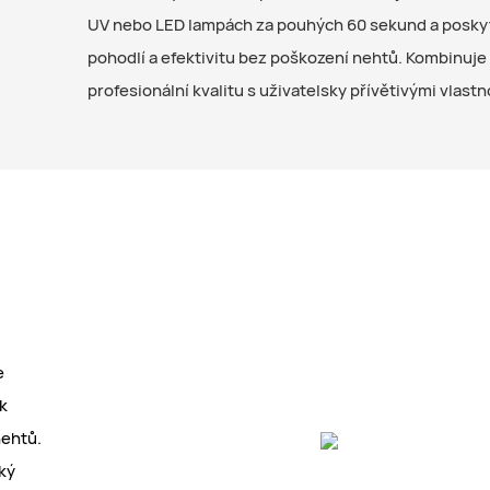
UV nebo LED lampách za pouhých 60 sekund a posky
pohodlí a efektivitu bez poškození nehtů. Kombinuje
profesionální kvalitu s uživatelsky přívětivými vlast
e
k
nehtů.
ký