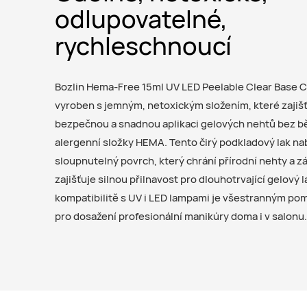
odlupovatelné,
rychleschnoucí
Bozlin Hema-Free 15ml UV LED Peelable Clear Base C
vyroben s jemným, netoxickým složením, které zajiš
bezpečnou a snadnou aplikaci gelových nehtů bez b
alergenní složky HEMA. Tento čirý podkladový lak nab
sloupnutelný povrch, který chrání přírodní nehty a z
zajišťuje silnou přilnavost pro dlouhotrvající gelový l
kompatibilitě s UV i LED lampami je všestranným p
pro dosažení profesionální manikúry doma i v salonu.