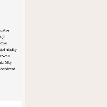
oat je
ťuje
ěžné
ízí hladký,
ároveň
ak. Díky
omocníkem