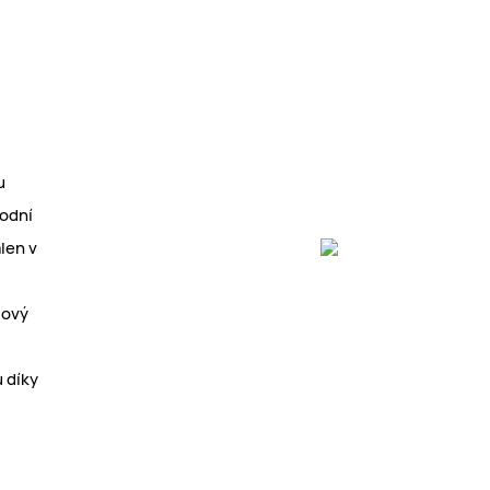
u
rodní
alen v
lový
 díky