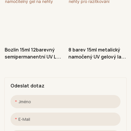
Bozlin 15ml 12barevný
8 barev 15ml metalický
semipermanentní UV LED
namočený UV gelový lak
namočitelný gel na
na nehty pro razítkování
nehty
Odeslat dotaz
Jméno
E-Mail