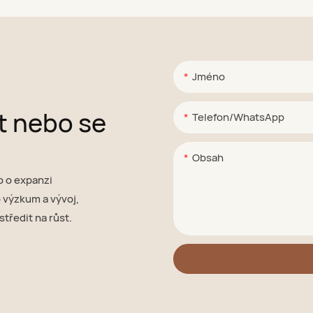
Jméno
it nebo se
Telefon/WhatsApp
Obsah
o o expanzi
 výzkum a vývoj,
tředit na růst.