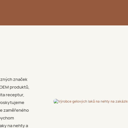
různých značek
y OEM produktů,
ta receptur,
. Poskytujeme
oje zaměřeného
abychom
aky na nehty a