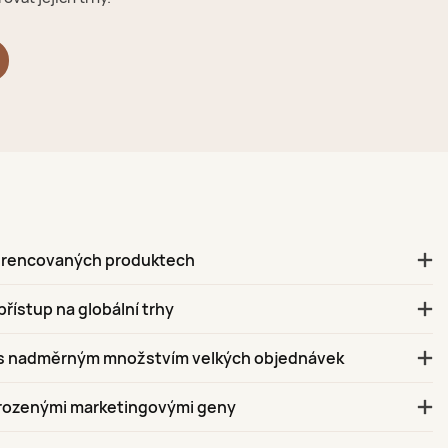
ferencovaných produktech
ístup na globální trhy
 s nadměrným množstvím velkých objednávek
vrozenými marketingovými geny