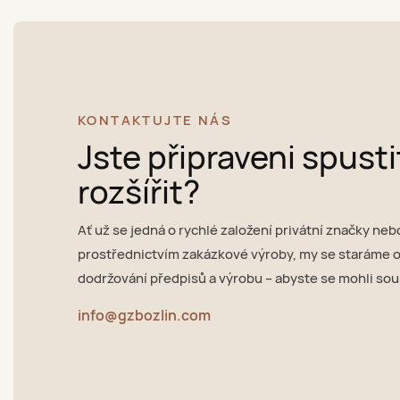
KONTAKTUJTE NÁS
Jste připraveni spust
rozšířit?
Ať už se jedná o rychlé založení privátní značky neb
prostřednictvím zakázkové výroby, my se staráme o
dodržování předpisů a výrobu – abyste se mohli sous
info@gzbozlin.com