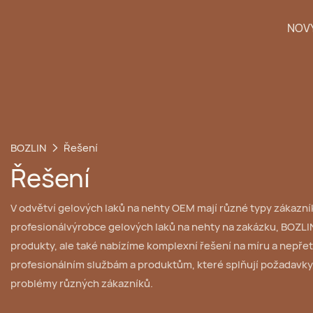
NOVÝ
BOZLIN
Řešení
Řešení
V odvětví gelových laků na nehty OEM mají různé typy zákazní
profesionál
výrobce gelových laků na nehty na zakázku, BOZLI
produkty, ale také nabízíme komplexní řešení na míru a nepře
profesionálním službám a produktům, které splňují požadavky
problémy různých zákazníků.