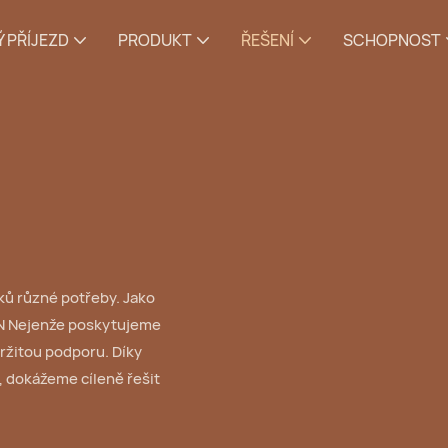
 PŘÍJEZD
PRODUKT
ŘEŠENÍ
SCHOPNOST
ků různé potřeby. Jako
N
Nejenže poskytujeme
tržitou podporu. Díky
, dokážeme cíleně řešit