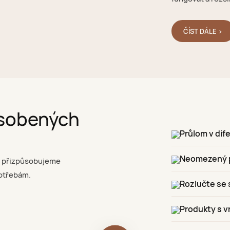
ČÍST DÁLE >
ůsobených
Průlom v di
Neomezený př
e přizpůsobujeme
potřebám.
Rozlučte se
Produkty s 