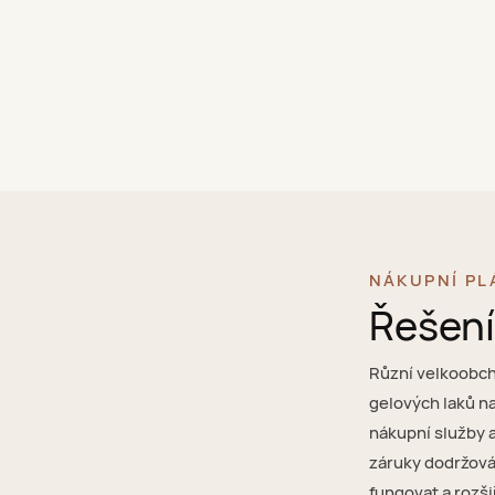
NÁKUPNÍ PL
Řešení
Různí velkoobch
gelových laků na
nákupní služby a
záruky dodržová
fungovat a rozšiř