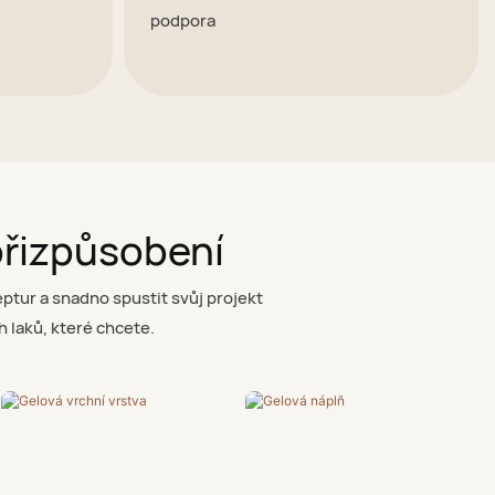
podpora
přizpůsobení
eptur a snadno spustit svůj projekt
 laků, které chcete.