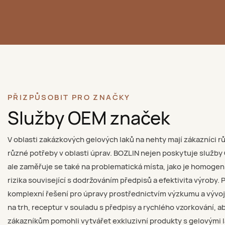
PŘIZPŮSOBIT PRO ZNAČKY
Služby OEM značek
V oblasti zakázkových gelových laků na nehty mají zákazníci 
různé potřeby v oblasti úprav. BOZLIN nejen poskytuje služb
ale zaměřuje se také na problematická místa, jako je homogeni
rizika související s dodržováním předpisů a efektivita výroby
komplexní řešení pro úpravy prostřednictvím výzkumu a výv
na trh, receptur v souladu s předpisy a rychlého vzorkování, 
zákazníkům pomohli vytvářet exkluzivní produkty s gelovými l