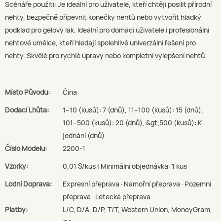
Scénáře použití: Je ideální pro uživatele, kteří chtějí posílit přírodní
nehty, bezpečně připevnit konečky nehtů nebo vytvořit hladký
podklad pro gelový lak. Ideální pro domácí uživatele i profesionální
nehtové umělce, kteří hledají spolehlivé univerzální řešení pro
nehty. Skvělé pro rychlé úpravy nebo kompletní vylepšení nehtů.
Místo Původu:
Čína
Dodací Lhůta:
1–10 (kusů): 7 (dnů), 11–100 (kusů): 15 (dnů),
101–500 (kusů): 20 (dnů), &gt;500 (kusů): K
jednání (dnů)
Číslo Modelu:
2200-1
Vzorky:
0,01 $/kus | Minimální objednávka: 1 kus
Lodní Doprava:
Expresní přeprava · Námořní přeprava · Pozemní
přeprava · Letecká přeprava
Platby:
L/C, D/A, D/P, T/T, Western Union, MoneyGram,