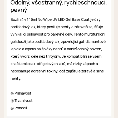
Odolný, všestranný, rychleschnoucí,
pevný
Bozlin 4 v 1 15ml No Wipe UV LED Gel Base Coat je čirý
podkladový lak, který posiluje nehty a zároveň zajišťuje
vynikající přilnavost pro barevné gely. Tento multifunkční
gel slouží jako podkladový lak, zpevňující gel, diamantové
lepidlo a lepidlo na špičky nehtů a nabízí odolný povrch,
který vydrží déle než tři týdny. Je kompatibilní se všemi
značkami soak-off gelových laků, má nízký zápach a
neobsahuje agresivní toxiny, což zajišťuje zdravé a silné
nehty.
◎ Přilnavost
◎ Trvanlivost
◎ Pohodlí