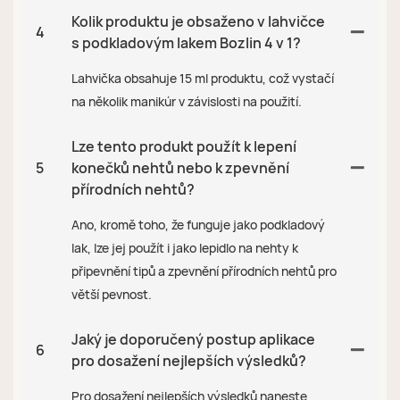
Kolik produktu je obsaženo v lahvičce
4
s podkladovým lakem Bozlin 4 v 1?
Lahvička obsahuje 15 ml produktu, což vystačí
na několik manikúr v závislosti na použití.
Lze tento produkt použít k lepení
5
konečků nehtů nebo k zpevnění
přírodních nehtů?
Ano, kromě toho, že funguje jako podkladový
lak, lze jej použít i jako lepidlo na nehty k
připevnění tipů a zpevnění přírodních nehtů pro
větší pevnost.
Jaký je doporučený postup aplikace
6
pro dosažení nejlepších výsledků?
Pro dosažení nejlepších výsledků naneste