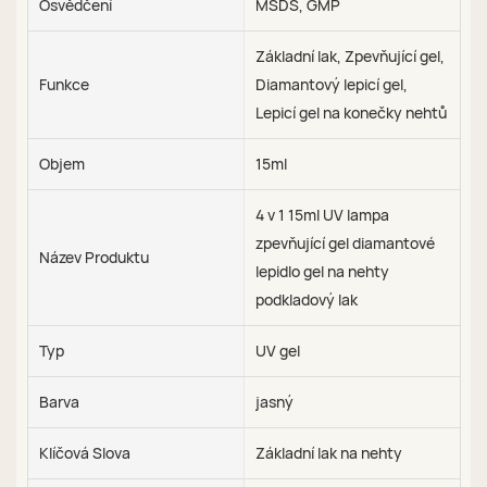
Osvědčení
MSDS, GMP
Základní lak, Zpevňující gel,
Funkce
Diamantový lepicí gel,
Lepicí gel na konečky nehtů
Objem
15ml
4 v 1 15ml UV lampa
zpevňující gel diamantové
Název Produktu
lepidlo gel na nehty
podkladový lak
Typ
UV gel
Barva
jasný
Klíčová Slova
Základní lak na nehty