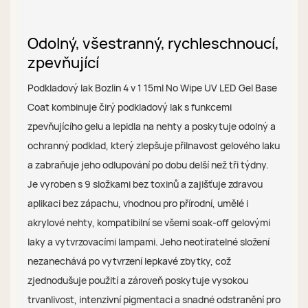
Odolný, všestranný, rychleschnoucí,
zpevňující
Podkladový lak Bozlin 4 v 1 15ml No Wipe UV LED Gel Base
Coat kombinuje čirý podkladový lak s funkcemi
zpevňujícího gelu a lepidla na nehty a poskytuje odolný a
ochranný podklad, který zlepšuje přilnavost gelového laku
a zabraňuje jeho odlupování po dobu delší než tři týdny.
Je vyroben s 9 složkami bez toxinů a zajišťuje zdravou
aplikaci bez zápachu, vhodnou pro přírodní, umělé i
akrylové nehty, kompatibilní se všemi soak-off gelovými
laky a vytvrzovacími lampami. Jeho neotíratelné složení
nezanechává po vytvrzení lepkavé zbytky, což
zjednodušuje použití a zároveň poskytuje vysokou
trvanlivost, intenzivní pigmentaci a snadné odstranění pro