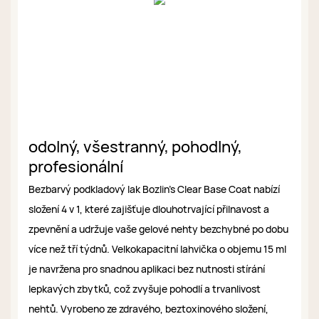
odolný, všestranný, pohodlný,
profesionální
Bezbarvý podkladový lak Bozlin's Clear Base Coat nabízí
složení 4 v 1, které zajišťuje dlouhotrvající přilnavost a
zpevnění a udržuje vaše gelové nehty bezchybné po dobu
více než tří týdnů. Velkokapacitní lahvička o objemu 15 ml
je navržena pro snadnou aplikaci bez nutnosti stírání
lepkavých zbytků, což zvyšuje pohodlí a trvanlivost
nehtů. Vyrobeno ze zdravého, beztoxinového složení,