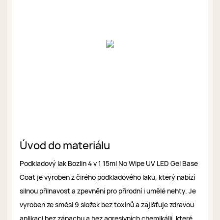
Úvod do materiálu
Podkladový lak Bozlin 4 v 1 15ml No Wipe UV LED Gel Base
Coat je vyroben z čirého podkladového laku, který nabízí
silnou přilnavost a zpevnění pro přírodní i umělé nehty. Je
vyroben ze směsi 9 složek bez toxinů a zajišťuje zdravou
aplikaci bez zápachu a bez agresivních chemikálií, které