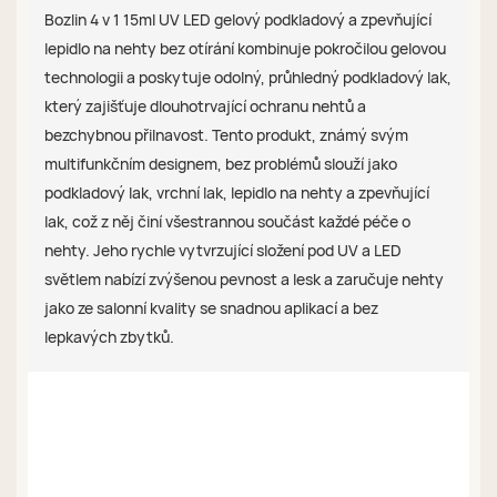
Bozlin 4 v 1 15ml UV LED gelový podkladový a zpevňující
lepidlo na nehty bez otírání kombinuje pokročilou gelovou
technologii a poskytuje odolný, průhledný podkladový lak,
který zajišťuje dlouhotrvající ochranu nehtů a
bezchybnou přilnavost. Tento produkt, známý svým
multifunkčním designem, bez problémů slouží jako
podkladový lak, vrchní lak, lepidlo na nehty a zpevňující
lak, což z něj činí všestrannou součást každé péče o
nehty. Jeho rychle vytvrzující složení pod UV a LED
světlem nabízí zvýšenou pevnost a lesk a zaručuje nehty
jako ze salonní kvality se snadnou aplikací a bez
lepkavých zbytků.