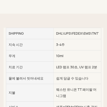
SHIPPING
DHL\UPS\FEDEX\EMS\TNT\SEA\
지속 시간
3-4주
무게
10ml
치료 기간
LED 램프 30초, UV 램프 2분
물에 불려서 씻어내세요
쉽게 담글 수 있습니다
웨스턴 유니온 TT 페이팔 머
지불
니그램
서비스
샘플+OEM+ODM+사후 관리